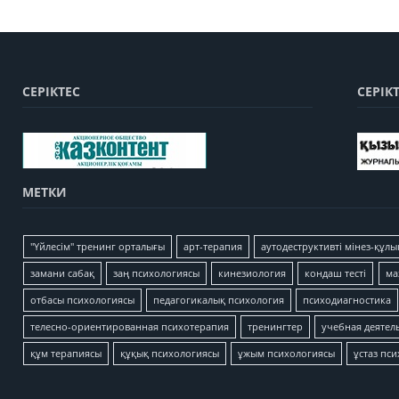
СЕРІКТЕС
СЕРІК
МЕТКИ
"Үйлесім" тренинг орталығы
арт-терапия
аутодеструктивті мінез-құлы
замани сабақ
заң психологиясы
кинезиология
кондаш тесті
ма
отбасы психологиясы
педагогикалық психология
психодиагностика
телесно-ориентированная психотерапия
тренингтер
учебная деятел
құм терапиясы
құқық психологиясы
ұжым психологиясы
ұстаз пс