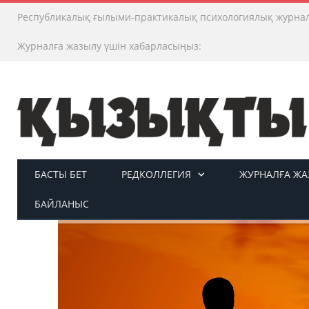
Республикалық ғылыми-практикалық психологиялық журна
Журналға жазылу үшін хабарласыңыз:
БАСТЫ БЕТ
РЕДКОЛЛЕГИЯ
ЖУРНАЛҒА ЖАЗ
БАЙЛАНЫС