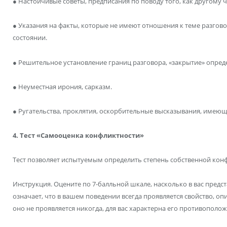
● Настойчивые советы, предписания по поводу того, как другому че
● Указания на факты, которые не имеют отношения к теме разгово
состоянии.
● Решительное установление границ разговора, «закрытие» опред
● Неуместная ирония, сарказм.
● Ругательства, проклятия, оскорбительные высказывания, имею
4. Тест «Самооценка конфликтности»
Тест позволяет испытуемым определить степень собственной кон
Инструкция. Оцените по 7-балльной шкале, насколько в вас предс
означает, что в вашем поведении всегда проявляется свойство, опи
оно не проявляется никогда, для вас характерна его противополож