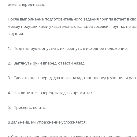
вниз, вперед-назад.
После выполнение подготовительного задания группа встает в с
между подушечками указательных пальцев соседей. Группа, не в
задания.
1. Поднять руки, опустить их, вернуть в исходное положение.
2. Вытянуть руки вперед, отвести назад.
3. Сделать шаг вперед, два шага назад, шаг вперед (сужение и рас
4. Наклониться вперед, назад, выпрямиться.
5. Присесть, встать.
В дальнейшем упражнение усложняется.
● Сочетается одновременно два движения (шагнуть вперед – подня