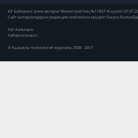
ҚР Байланыс және ақпарат Министрлігінің №11837-Ж куәлігі 07.07.20
Сайт материалдарын редакция келісімінсіз көшіріп басуға болмайд
Хат жазыңыз:
Хабарласыңыз: ;
© Қызықты психология журналы 2008 - 2017