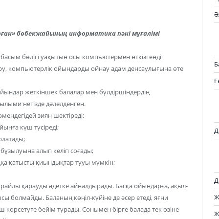
Ә
ған» бөбекжайының информатика пәні мұғалімі
ң басым бөлігі уақытын осы компьютермен өткізгенді
Б
ру, компьютерлік ойындарды ойнау адам денсаулығына өте
Ғ
ойындар жеткіншек балалар мен бүлдіршіндердің
ғылыми негізде дәлелденген.
мендегідей зиян шектіреді:
ынға күш түсіреді;
Д
арлатады;
бұзылуына алып келіп соғады;
ққа қатысты қиындықтар тууы мүмкін;
Д
құрайлы қарауды әдетке айналдырады. Басқа ойындарға, ақыл-
Ж
 болмайды. Баланың көңіл-күйіне де әсер етеді, яғни
үш көрсетуге бейім тұрады. Сонымен бірге балада тек өзіне
Ж