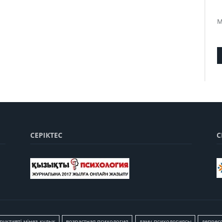
М
СЕРІКТЕС
С
руктивті мінез-құлық
возрастная психология
даму психологиясы
депрес