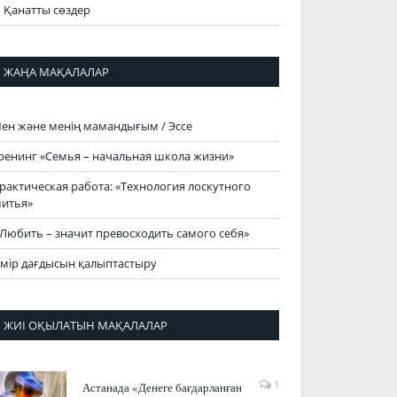
Қанатты сөздер
ЖАҢА МАҚАЛАЛАР
ен және менің мамандығым / Эссе
ренинг «Семья – начальная школа жизни»
рактическая работа: «Технология лоскутного
итья»
Любить – значит превосходить самого себя»
мір дағдысын қалыптастыру
ЖИІ ОҚЫЛАТЫН МАҚАЛАЛАР
1
Астанада «Денеге бағдарланған