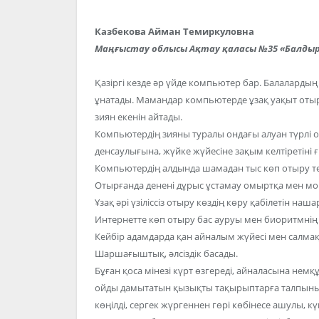
Казбекова Айман Темиркуловна
Маңғыстау облысы Ақтау қаласы №35 «Балдыр
Қазіргі кезде әр үйде компьютер бар. Балаларды
ұнатады. Мамандар компьютерде ұзақ уақыт оты
зиян екенін айтады.
Компьютердің зияны туралы ондағы алуан түрлі 
денсаулығына, жүйке жүйесіне зақым келтіретіні 
Компьютердің алдында шамадан тыс көп отыру тө
Отырғанда денені дұрыс ұстамау омыртқа мен мой
Ұзақ әрі үзіліссіз отыру көздің көру қабілетін наш
Интернетте көп отыру бас ауруы мен биоритмнің 
Кейбір адамдарда қан айналым жүйесі мен салма
Шаршағыштық, әлсіздік басады.
Бұған қоса мінезі күрт өзгереді, айналасына нем
ойды дамытатын қызықты тақырыптарға талпынысы
көңілді, сергек жүргеннен гөрі көбінесе ашулы, к