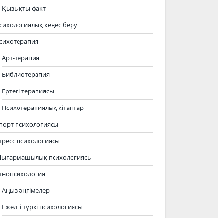
Қызықты факт
сихологиялық кеңес беру
сихотерапия
Арт-терапия
Библиотерапия
Ертегі терапиясы
Психотерапиялық кітаптар
порт психологиясы
тресс психологиясы
ығармашылық психологиясы
тнопсихология
Аңыз әңгімелер
Ежелгі түркі психологиясы