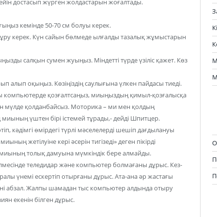
 дейін достасып жүрген жолдастарын жоғалтады.
З
ңыз кемінде 50-70 см болуы керек.
К
тұру керек. Күн сайын бөлмеде ылғалды тазалық жұмыстарын
К
ызды салқын сумен жуыңыз. Міндетті түрде үзіліс қажет. Көз
М
М
п алып оқыңыз. Көзіңіздің саулығына үлкен пайдасы тиеді.
 оны компьютерде қозғалтсаңыз, миыңыздың қимыл-қозғалысқа
гін мүлде қолданбайсыз. Моторика – ми мен қолдың
 миының үштен бірі істемей тұрады,- дейді Шпитцер.
іп, кәдімгі өмірдегі түрлі мәселелерді шешіп дағдылануы
ының жетілуіне кері әсерін тигізеді» деген пікірді
О
 миының толық дамуына мүмкіндік бере алмайды.
П
месінде теледидар және компьютер болмағаны дұрыс. Кез-
П
ралы үнемі ескертіп отырғаны дұрыс. Ата-ана әр жастағы
ні абзал. Жалпы шамадан тыс компьютер алдында отыру
иян екенін білген дұрыс.