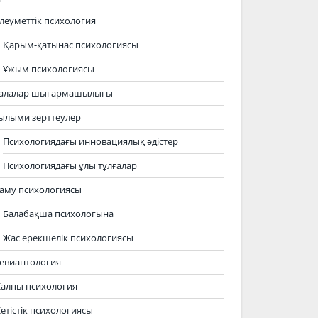
леуметтік психология
Қарым-қатынас психологиясы
Ұжым психологиясы
алалар шығармашылығы
ылыми зерттеулер
Психологиядағы инновациялық әдістер
Психологиядағы ұлы тұлғалар
аму психологиясы
Балабақша психологына
Жас ерекшелік психологиясы
евиантология
алпы психология
етістік психологиясы