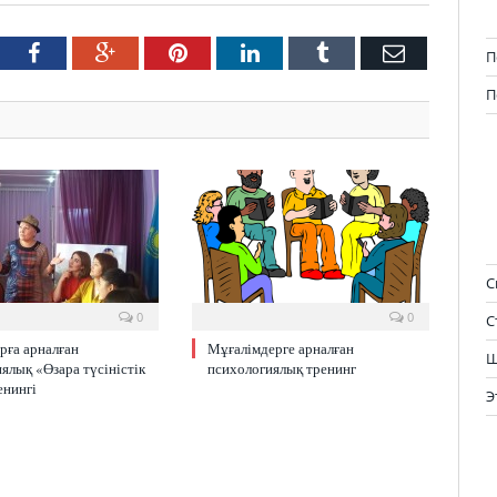
tter
Facebook
Google+
Pinterest
LinkedIn
Tumblr
Email
П
П
С
0
0
С
рға арналған
Мұғалімдерге арналған
Ш
ялық «Өзара түсіністік
психологиялық тренинг
енингі
Э