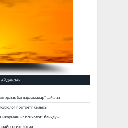
АЙДАРЛАР
Авторлық бағдарламалар" сайысы
Психолог портреті" сайысы
Шығармашыл психолог" байқауы
рнайы психология