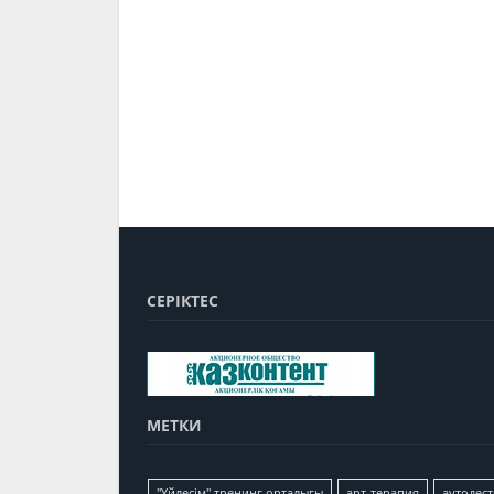
СЕРІКТЕС
МЕТКИ
"Үйлесім" тренинг орталығы
арт-терапия
аутодест