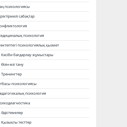
аң психологиясы
іріктірмелі сабақтар
онфликтология
едициналық психология
ектептегі психологиялық қызмет
Кәсіби бағдарлау жұмыстары
Өзін-өзі тану
Тренингтер
тбасы психологиясы
едагогикалық психология
сиходиагностика
Әдістемелер
Қызықты тесттер