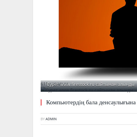
611 қаралым
Сурет www.firestock.ru сайтынан алынды
Компьютердің бала денсаулығына
BY
ADMIN