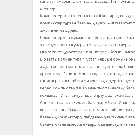
ғана тән «жабық әлем» қалыптасады. Тіпті, бұған
Қорғану:
Компьютер мониторы мен өзіңіздің арақашықтығы
Компьютер тұрған бөлменің ауасы жиі тазартып 
жүргізгеніңіз дұрыс.
Компьютермен жұмыс істеп болғаннан кейін қолың
және дене жаттығуларын орындағаныңыз дұрыс.
Оқуға тиісті құжаттарды принтерден басып шығары
Бір затты қолмен түртіп, ұстап көрудің орнына
жауап беретін моторика бөлігінің үштен бір бөлі
әрекеттесуі. Яғни, компьютерде отырған адамның
Шпитцер «Бала табиғи физикалық кедергілерден өт
керек. Компьютерді шамадан тыс пайдалану бала ми
қолдайды. Оның айтуынша, виртуалды әлем бала
Сонымен қорыта келсек, баланың ұйықтайтын бөл
келген ата-ана балаларына комьютердің зияны ту
баланың компьютерді пайдалану ұзақтығын білге
баланың ғана емес үлкендердің де денсаулығына з