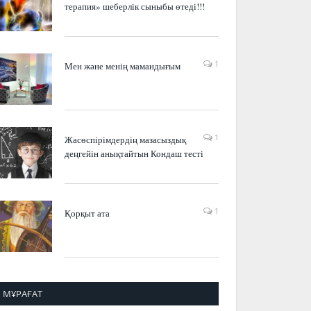
терапия» шеберлік сыныбы өтеді!!!
1
Мен және менің мамандығым
1
Жасөспірімдердің мазасыздық
деңгейін анықтайтын Кондаш тесті
1
Қорқыт ата
МҰРАҒАТ