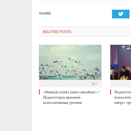
SHARE.
Twi
RELATED POSTS
0
«Өзімізді өзіміз үшін сақтайық!» /
Педагогта
Педагогтарға арналған
психологи
психологиялық тренинг
өнері» тр