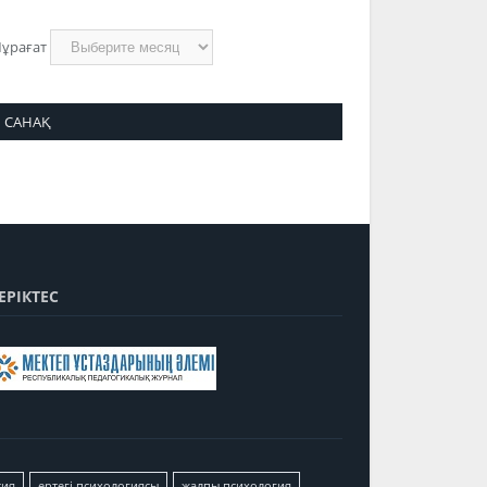
ұрағат
САНАҚ
ЕРІКТЕС
сия
ертегі психологиясы
жалпы психология