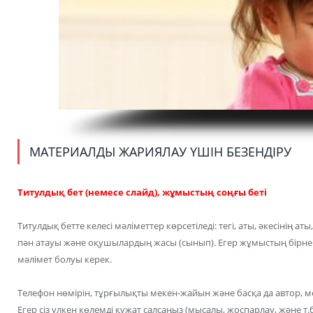
МАТЕРИАЛДЫ ЖАРИЯЛАУ ҮШІН БЕЗЕНДІРУ
Титулдық бет (немесе слайд), жұмыстың соңғы беті
Титулдық бетте келесі мәліметтер көрсетіледі: тегі, аты, әкесінің ат
пән атауы және оқушылардың жасы (сынып). Егер жұмыстың бірнеш
мәлімет болуы керек.
Телефон нөмірін, тұрғылықты мекен-жайын және басқа да автор, м
Егер сіз үлкен көлемді құжат салсаңыз (мысалы, жоспарлау, және т.