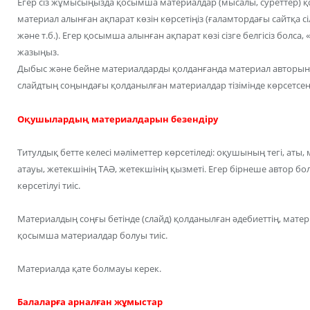
Егер сіз жұмысыңызда қосымша материалдар (мысалы, суреттер) қ
материал алынған ақпарат көзін көрсетіңіз (ғаламтордағы сайтқа сі
және т.б.). Егер қосымша алынған ақпарат көзі сізге белгісіз болса
жазыңыз.
Дыбыс және бейне материалдарды қолданғанда материал авторыны
слайдтың соңындағы қолданылған материалдар тізімінде көрсетсең
Оқушылардың материалдарын безендіру
Титулдық бетте келесі мәліметтер көрсетіледі: оқушының тегі, аты
атауы, жетекшінің ТАӘ, жетекшінің қызметі. Егер бірнеше автор бо
көрсетілуі тиіс.
Материалдың соңғы бетінде (слайд) қолданылған әдебиеттің, матер
қосымша материалдар болуы тиіс.
Материалда қате болмауы керек.
Балаларға арналған жұмыстар