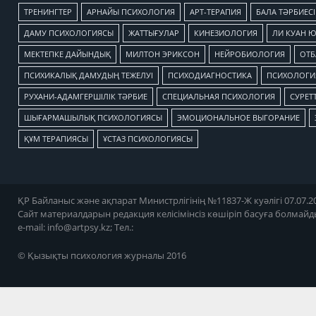
TРЕНИНГТЕР
АРНАЙЫ ПСИХОЛОГИЯ
АРТ-ТЕРАПИЯ
БАЛА ТӘРБИЕСІ
ДАМУ ПСИХОЛОГИЯСЫ
ЖАТТЫҒУЛАР
КИНЕЗИОЛОГИЯ
ЛИ КУАН 
МЕКТЕПКЕ ДАЙЫНДЫҚ
МИЛТОН ЭРИКСОН
НЕЙРОБИОЛОГИЯ
ОТБ
ПСИХИКАЛЫҚ ДАМУДЫҢ ТЕЖЕЛУІ
ПСИХОДИАГНОСТИКА
ПСИХОЛОГИЯ
РУХАНИ-АДАМГЕРШІЛІК ТӘРБИЕ
СПЕЦИАЛЬНАЯ ПСИХОЛОГИЯ
СУРЕТТ
ШЫҒАРМАШЫЛЫҚ ПСИХОЛОГИЯСЫ
ЭМОЦИОНАЛЬНОЕ ВЫГОРАНИЕ
ҚҰМ ТЕРАПИЯСЫ
ҰСТАЗ ПСИХОЛОГИЯСЫ
ҚР Байланыс және ақпарат Министрлігінің №11837-Ж куәлігі 07.07.20
Сайт материалдарын редакция келісімінсіз көшіріп басуға болмайд
e-mail:
info@artpsy.kz
; Тел.:
© Қызықты психология журналы 2016