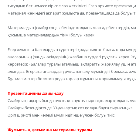
титулдық бет немесе кіріспе сөз жеткілікті. Егер архивте презентац
материал жөніндегі ақпарат жұмыста да, презентацияда да болуы ти
Материалдың (слайд) соңғы бетінде қолданылған әдебиеттердің, ма
қосымша материалдардың тізімі болуы керек.
Егер жұмыста балалардың суреттері қолданылған болса, онда мұнд
аналарының (заңды өкілдерінің) жазбаша түрдегі рұқсаты керек. Ж
көрсетесіз: «Балалар туралы аталмыш ақпаратты жариялау үшін ат
алынды». Егер ата-аналардың рұқсатын алу мүмкіндігі болмаса, жұ
Бұл мәліметтер болмаса редакторлар жұмысты жарияламауға құқ
Презентацияны дайындау
Слайдтың тақырыбында нүкте, қоснүкте, тырнақшалар қолданылм
Слайдты безендіргенде 30-дан артық сөз қолданбауға тырысыңыз.
Әріп шрифті мен көлемі мүмкіндігінше үлкен болуы тиіс.
Жұмыстың қосымша материалы туралы