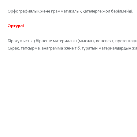
Орфографиялық және грамматикалық қателерге жол берілмейді.
Әртүрлі
Бір жұмыстың бірнеше материалын (мысалы, конспект, презентация
Сұрақ, тапсырма, анаграмма және т.б. тұратын материалдардың жа