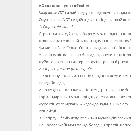
«Әрқашан күн сөнбесін»
Мақсаты:
ҰБТ-ға дайындау кезінде оқушыларды өз
Оқушыларға ҰБТ-ге дайындық кезінде қандай көмек 
1. Стресс деген не?
Стресс- қатты күйзелу, абыржу, мөлшерден тыс 
жалпылама сөзбен айтылған адамның ерекше күйі
физиолог Ганс Селье. Оның анықтамасы бойынша, 
организмнің қалыпсыз бейімделу әрекеттерінің ж
жүйке әрекетінің типтеріне орай стрестің бірнеше
2. Стресс үш кезеңнен тұрады:
1. Үрейлену – жағымсыз тітіркендіргіш әсер еткен
пайда болады;
2. Төзімділік – жағымсыз тітіркендіргіш әсеріне бе
гормондарының мөлшері қанда тез мөлшерде көбе
жүректің соғу ырғағы жылдамданады, тыныс алу ы
күшейеді.
3. Әлсіреу – бейімделу қорының мүмкіндігі азайы
нашарлап жойылуы пайда болады. Стрестің көпке 