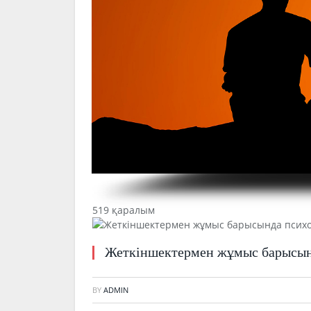
519 қаралым
Жеткіншектермен жұмыс барысын
BY
ADMIN