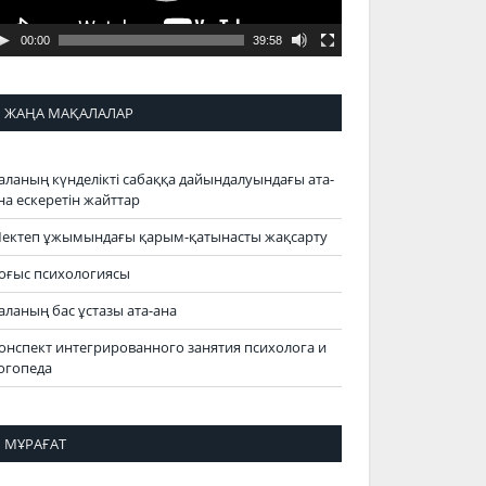
00:00
39:58
ЖАҢА МАҚАЛАЛАР
аланың күнделікті сабаққа дайындалуындағы ата-
на ескеретін жайттар
ектеп ұжымындағы қарым-қатынасты жақсарту
оғыс психологиясы
аланың бас ұстазы ата-ана
онспект интегрированного занятия психолога и
огопеда
МҰРАҒАТ