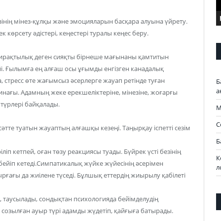
інің мінез-құлқы және эмоцияларын басқара алуына үйрету.
көрсету әдістері, кеңестері туралы кеңес беру.
ширақтылық деген сияқты бірнеше мағынаны қамтитын
. Ғылымға ең алғаш осы ұғымды енгізген канадалық
стресс өте жағымсыз әсерлерге жауап ретінде туған
Б
а
инағы. Адамның жеке ерекшеліктеріне, мінезіне, жоғарғы
 түрлері байқалады.
М
С
 сәтте туатын жауаптың алғашқы кезеңі. Таңырқау іспетті сезім
Б
ріліп кетпей, оған төзу реакциясы туады. Бүйрек үсті безінің
К
йіп кетеді.Симпатикалық жүйке жүйесінің әсерімен
л
рғағы да жиілене түседі. Бұлшық еттердің жиырылу қабілеті
п, таусылады, сондықтан психологияда бейімделудің
созылған ауыр түрі адамды жүдетіп, қайғыға батырады.