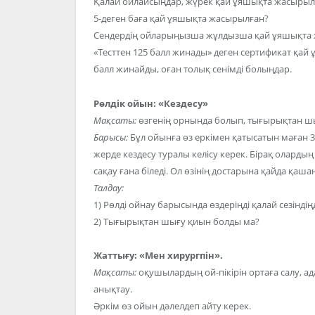
Қалай ойлайсыңдар, жүрек қай ұяшықта жасырыл
5-деген баға қай ұяшықта жасырылған?
Сендердің ойларыңызша жұлдызша қай ұяшықта
«Тесттен 125 балл жинады» деген сертификат қай
балл жинайды, оған толық сенімді болыңдар.
Рөлдік ойын: «Кездесу»
Мақсаты:
өзгенің орнында болып, тығырықтан ш
Барысы:
Бұл ойынға өз еркімен қатысатын маған 
жерде кездесу туралы келісу керек. Бірақ олардың бі
сақау ғана біледі. Ол өзінің достарына қайда қашан
Талдау:
1) Рөлді ойнау барысында өздеріңді қалай сезіндің
2) Тығырықтан шығу қиын болды ма?
Жаттығу: «Мен хирургпін».
Мақсаты:
оқушылардың ой-пікірін ортаға салу, ад
анықтау.
Әркім өз ойын дәлелдеп айту керек.