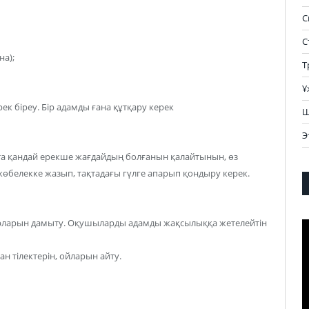
С
С
на);
Т
Ұ
к біреу. Бір адамды ғана құтқару керек
Ш
Э
а қандай ерекше жағдайдың болғанын қалайтынын, өз
 көбелекке жазып, тақтадағы гүлге апарып қондыру керек.
рларын дамыту. Оқушыларды адамды жақсылыққа жетелейтін
В
 тілектерін, ойларын айту.