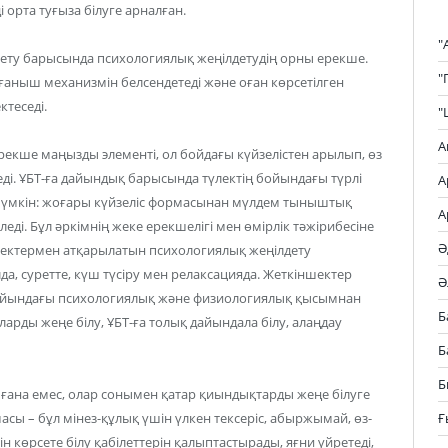
і орта туғыза білуге арналған.
"
сету барысында психологиялық жеңілдетудің орны ерекше.
"
аныш механизмін белсендетеді және оған көрсетілген
ктеседі.
"
А
екше маңызды элементі, ол бойдағы күйзелістен арылып, өз
ді. ҰБТ-ға дайындық барысында түлектің бойындағы түрлі
А
уі мүмкін: жоғары күйзеліс формасынан мүлдем тыныштық
А
леді. Бұл әркімнің жеке ерекшелігі мен өмірлік тәжірибесіне
Ә
лектермен атқарылатын психологиялық жеңілдету
а, суретте, күш түсіру мен релаксацияда. Жеткіншектер
Ә
бойындағы психологиялық және физиологиялық қысымнан
Б
оларды жеңе білу, ҰБТ-ға толық дайындала білу, алаңдау
Б
Б
 ғана емес, олар сонымен қатар қиындықтарды жеңе білуге
Ғ
асы – бұл мінез-құлық үшін үлкен тексеріс, абыржымай, өз-
өзін көрсете білу қабілеттерін қалыптастырады, яғни үйретеді,