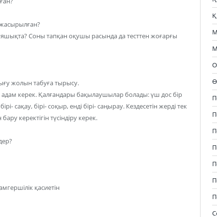
ған?
Қ
 жасырылған?
М
 ұяшықта? Соны тапқан оқушы расында да тесттен жоғарғы
М
О
Ө
ығу жолын табуға тырысу.
3 адам керек. Қалғандары бақылаушылар болады: үш дос бір
П
рі- сақау, бірі- соқыр, енді бірі- саңырау. Кездесетін жерді тек
П
 бару керектігін түсіндіру керек.
П
дер?
П
П
П
амгершілік қасиетін
П
С