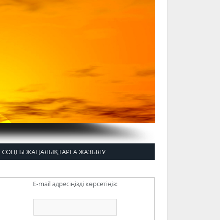
СОҢҒЫ ЖАҢАЛЫҚТАРҒА ЖАЗЫЛУ
E-mail адресіңізді көрсетіңіз: