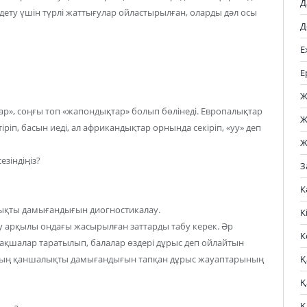
Д
дету үшін түрлі жаттығулар ойластырылған, оларды дәл осы
Д
Е
Е
Ж
тар», соңғы топ «жапондықтар» болып бөлінеді. Европалықтар
Ж
іріп, басын иеді, ал африкандықтар орнында секіріп, «уу» деп
Ж
зіндіңіз?
З
К
қты дамығандығын диогностикалау.
К
 арқылы ондағы жасырылған заттарды табу керек. Әр
К
рақшалар таратылып, балалар өздері дұрыс деп ойлайтын
Қ
ның қаншалықты дамығандығын тапқан дұрыс жауаптарының
Қ
Қ