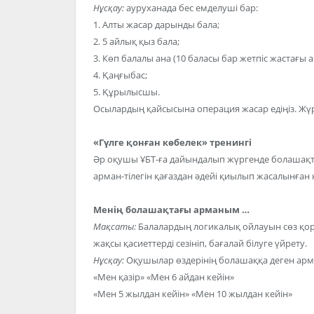
Нұсқау:
ауруханада бес емделуші бар:
1. Алты жасар дарынды бала;
2. 5 айлық қыз бала;
3. Көп балалы ана (10 баласы бар жетпіс жастағы а
4. Қаңғыбас;
5. Құрылысшы.
Осылардың қайсысына операция жасар едіңіз. Жүре
«Гүлге қонған көбелек» тренингі
Әр оқушы ҰБТ-ға дайындалып жүргенде болашақт
арман-тілегін қағаздан әдейі қиылып жасалынған
Менің болашақтағы арманым …
Мақсаты:
Балалардың логикалық ойлауын сөз қо
жақсы қасиеттерді сезініп, бағалай білуге үйрету.
Нұсқау:
Оқушылар өздерінің болашаққа деген арман
«Мен қазір» «Мен 6 айдан кейін»
«Мен 5 жылдан кейін» «Мен 10 жылдан кейін»