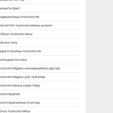
ызықты факт
едициналық психология
ектептегі психологиялық қызмет
тбасы психологиясы
зін-өзі тану
едагогикалық психология
сиходиагностика
сихологиядағы инновациялық әдістер
сихологиядағы ұлы тұлғалар
сихологиялық кеңес беру
сихотерапия
сихотерапиялық кітаптар
оғыс психологиясы