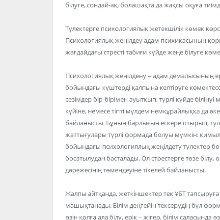
білуге, сондай-ақ, болашақта да жақсы оқуға тиімд
Түлектерге психологиялық жетекшілік көмек көр
Психологиялық жеңілдеу адам психикасының қорғ
жағдайдағы стресті табиғи күйде жеңе білуге көме
Психологиялық жеңілдену – адам демалысының ер
бойындағы күштерді қалпына келтіруге көмектесе
сезімдер бір-бірімен ауытқып, түрлі күйде білін
күйіне, немесе тіпті мүлдем немқұрайлыққа да әке
байланысты. Бұның барлығын ескере отырып, тү
жаттығулары түрлі формада болуы мүмкін: қимылд
бойындағы психологиялық жеңілдету түлектер 
босатылудан басталады. Ол стрестерге төзе білу, 
дәрежесінің төмендеуіне тікелей байланысты.
Жалпы айтқанда, жеткіншектер тек ҰБТ тапсыруға
машықтанады. Білім деңгейін тексерудің бұл форм
өзін қолға ала білу, ерік – жігер, білім саласында 