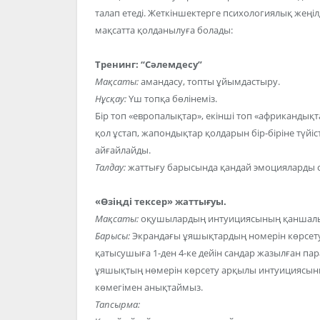
талап етеді. Жеткіншектерге психологиялық жеңіл
мақсатта қолданылуға болады:
Тренинг: “Сәлемдесу”
Мақсаты:
амандасу, топты ұйымдастыру.
Нұсқау:
Үш топқа бөлінеміз.
Бір топ «европалықтар», екінші топ «африкандық
қол ұстап, жапондықтар қолдарын бір-біріне түйіст
айғайлайды.
Талдау:
жаттығу барысында қандай эмоцияларды се
«Өзіңді тексер» жаттығуы.
Мақсаты:
оқушылардың интуициясының қаншалы
Барысы:
Экрандағы ұяшықтардың номерін көрсету
қатысушыға 1-ден 4-ке дейін сандар жазылған па
ұяшықтың нөмерін көрсету арқылы интуициясы
көмегімен анықтаймыз.
Тапсырма: