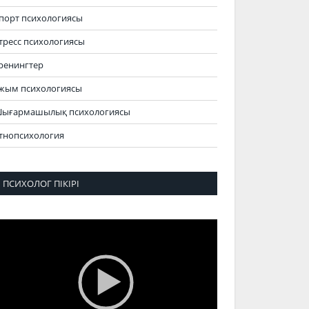
порт психологиясы
тресс психологиясы
ренингтер
жым психологиясы
ығармашылық психологиясы
тнопсихология
ПСИХОЛОГ ПІКІРІ
идеоплеер