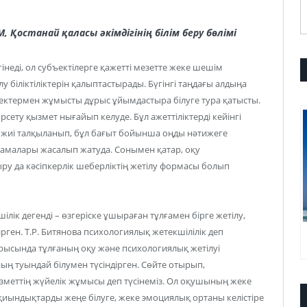
М,
Қостанай қаласы әкімдігінің білім беру бөлімі
інеді, ол субъектілерге қажетті мезетте жеке шешім
у біліктіліктерін қалыптастырады. Бүгінгі таңдағы алдыңа
лектермен жұмысты дұрыс ұйымдастыра білуге тура қатысты.
рсету қызмет нығайып келуде. Бұл ажеттіліктерді кейінгі
а жиі талқыланып, бұл бағыт бойынша оңды нәтижеге
ламалары жасалып жатуда. Сонымен қатар, оқу
тыру да кәсіпкерлік шеберліктің жетілу формасы болып
лік дегенді – өзгеріске ұшыраған тұлғамен бірге жетілу,
ірген. Т.Р. Битянова психологиялық жетекшілілік деп
арысында тұлғаның оқу және психологиялық жетілуі
ң туындай білумен түсіндірген. Сөйте отырып,
зметтің жүйелік жұмысы деп түсінеміз. Ол оқушының жеке
қиындықтарды жеңе білуге, жеке эмоциялық ортаны келістіре