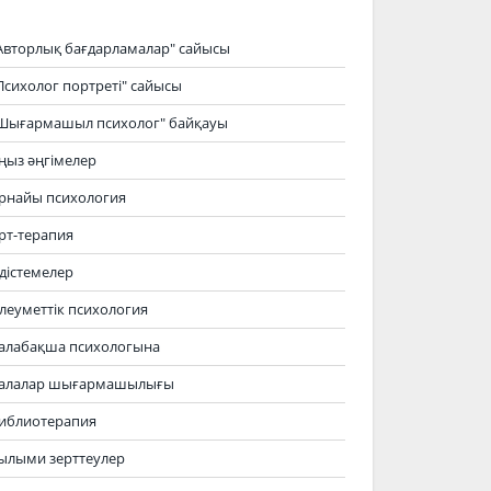
Авторлық бағдарламалар" сайысы
Психолог портреті" сайысы
Шығармашыл психолог" байқауы
ңыз әңгімелер
рнайы психология
рт-терапия
дістемелер
леуметтік психология
алабақша психологына
алалар шығармашылығы
иблиотерапия
ылыми зерттеулер