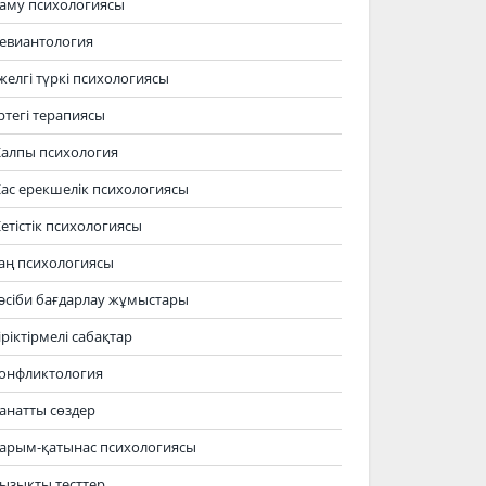
аму психологиясы
евиантология
желгі түркі психологиясы
ртегі терапиясы
алпы психология
ас ерекшелік психологиясы
етістік психологиясы
аң психологиясы
әсіби бағдарлау жұмыстары
іріктірмелі сабақтар
онфликтология
анатты сөздер
арым-қатынас психологиясы
ызықты тесттер