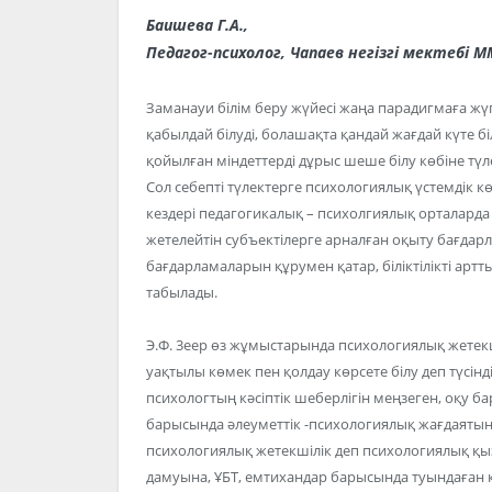
Баишева Г.А.,
Педагог-психолог, Чапаев негізгі мектебі М
Заманауи білім беру жүйесі жаңа парадигмаға жүг
қабылдай білуді, болашақта қандай жағдай күте біл
қойылған міндеттерді дұрыс шеше білу көбіне тү
Сол себепті түлектерге психологиялық үстемдік кө
кездері педагогикалық – психолгиялық орталард
жетелейтін субъектілерге арналған оқыту бағдар
бағдарламаларын құрумен қатар, біліктілікті арт
табылады.
Э.Ф. 3еер өз жұмыстарында психологиялық жетекші
уақтылы көмек пен қолдау көрсете білу деп түсінд
психологтың кәсіптік шеберлігін меңзеген, оқу б
барысында әлеуметтік -психологиялық жағдаятыны
психологиялық жетекшілік деп психологиялық қы
дамуына, ҰБТ, емтихандар барысында туындаған 