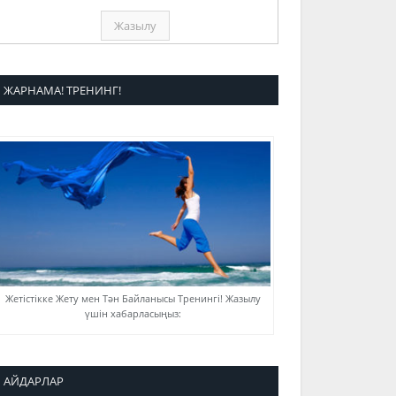
ЖАРНАМА! ТРЕНИНГ!
Жетістікке Жету мен Тән Байланысы Тренингі! Жазылу
үшін хабарласыңыз:
АЙДАРЛАР