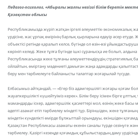
Педагог-психолог, «Абыралы жалпы негізгі білім беретін мект
Қазақстан облысы
Республикамызда жүріп жатқан іргелі әлеуметтік-экономикалық ж
үрдісіне, жас ұрпақ өмірінің барлық қырларына едәуір әсер етуде. 
объектісі ретінде қаралып келсе, бүгінде ол өзін-өзі ұйымдастырушы
көрініп келеді. Жеке тұлға бүгінде ішкі сұранысқа ие болып, алдына
Республикасында жеке тұлғаны әлеуметтендірудің стратегиялық
ойлайтын, өміртану мәдениеті дамыған жаңа адамдарды қалыптастыр
беру мен тәрбиелеуге байланысты талаптар жоғарылай түсуде.
Елбасымыз айтқандай, — «Егер біз адамгершілігі жоғары қоғам б
жауапкершілікті күшейтуіміз керек». Білім беру ісімен бірге ұлтт
мамандарды іскер, адамгершілік қасиеттері мол, өзінің жеке басы м
әдепті азамат етіп тәрбиелеу міндеті тұр. Біріншіден, жеке тұлғаның
міндетін күнделікті өмірде бұлжытпай орындауы, екіншіден қоғамда
Қазақстан Республикасы азаматы екенін саналы түрде сезінуге және 
тәрбиелеу. Қазіргі кезеңде қоғамдық құбылыстардың даму үрдісін