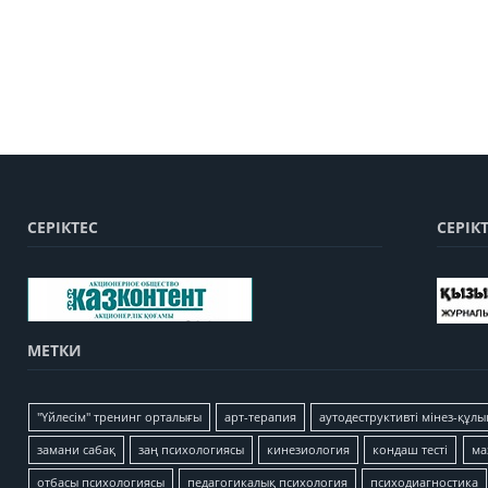
СЕРІКТЕС
СЕРІК
МЕТКИ
"Үйлесім" тренинг орталығы
арт-терапия
аутодеструктивті мінез-құлы
замани сабақ
заң психологиясы
кинезиология
кондаш тесті
ма
отбасы психологиясы
педагогикалық психология
психодиагностика