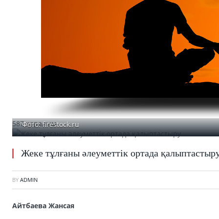
587 қаралым
Фото: firestock.ru
Жеке тұлғаны әлеуметтік ортада қалыптастыр
BY
ADMIN
Айтбаева Жансая