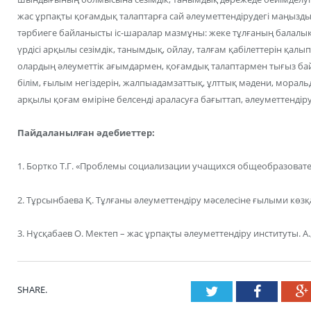
жас ұрпақты қоғамдық талаптарға сай әлеуметтендірудегі маңызд
тәрбиеге байланысты іс-шаралар мазмұны: жеке тұлғаның балалық
үрдісі арқылы сезімдік, танымдық, ойлау, талғам қабілеттерін қалы
олардың әлеуметтік ағымдармен, қоғамдық талаптармен тығыз бай
білім, ғылым негіздерін, жалпыадамзаттық, ұлттық мәдени, морал
арқылы қоғам өміріне белсенді араласуға бағыттап, әлеуметтендіруд
Пайдаланылған әдебиеттер:
1. Бортко Т.Г. «Проблемы социализации учащихся общеобразовател
2. Тұрсынбаева Қ. Тұлғаны әлеуметтендіру мәселесіне ғылыми көзқа
3. Нұсқабаев О. Мектеп – жас ұрпақты әлеуметтендіру институты. А.,
SHARE.
Twitter
Faceboo