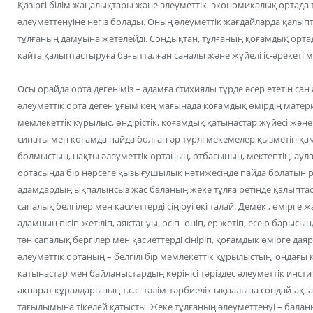
Қазіргі білім жаңалықтары және әлеуметтік- экономикалық ортада
әлеуметтенуіне негіз болады. Оның әлеуметтік жағдайларда қалып
тұлғаның дамуына жетелейді. Сондықтан, тұлғаның қоғамдық ор
қайта қалыптастыруға бағытталған саналы және жүйелі іс-әрекет
Осы орайда орта дегеніміз – адамға стихиялы түрде әсер ететін са
әлеуметтік орта деген ұғым кең мағынада қоғамдық өмірдің матер
мемлекеттік құрылыс, өндірістік, қоғамдық қатынастар жүйесі жән
сипаты мен қоғамда пайда болған әр түрлі мекемелер қызметін 
болмыстың, нақты әлеуметтік ортаның, отбасының, мектептің, аулан
ортасында бір нәрсеге қызығушылық нәтижесінде пайда болатын р
адамдардың ықпалынсыз жас баланың жеке тұлға ретінде қалыпта
сапалық белгілер мен қасиеттерді сіңіруі екі талай. Демек , өмірге 
адамның пісіп-жетіліп, аяқтануы, өсіп -өніп, ер жетіп, есею бар
тән сапалық бергілер мен қасиеттерді сіңіріп, қоғамдық өмірге да
әлеуметтік ортаның – белгілі бір мемлекеттік құрылыстың, ондағы
қатынастар мен байланыстардың көрінісі тәріздес әлеуметтік инсти
ақпарат құралдарының т.с.с. тәлім-тәрбиелік ықпалына сондай-ақ, ағ
тағылымына тікелей қатысты. Жеке тұлғаның әлеуметтенуі – балан