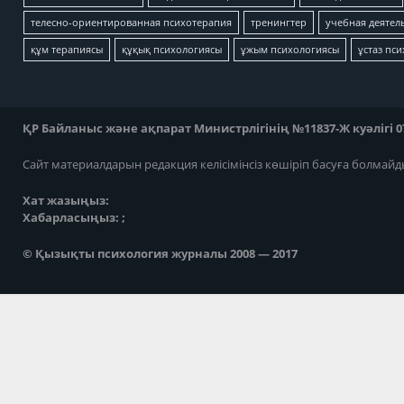
телесно-ориентированная психотерапия
тренингтер
учебная деятел
құм терапиясы
құқық психологиясы
ұжым психологиясы
ұстаз пс
ҚР Байланыс және ақпарат Министрлігінің №11837-Ж куәлігі 07
Сайт материалдарын редакция келісімінсіз көшіріп басуға болмайд
Хат жазыңыз:
Хабарласыңыз: ;
© Қызықты психология журналы 2008 — 2017