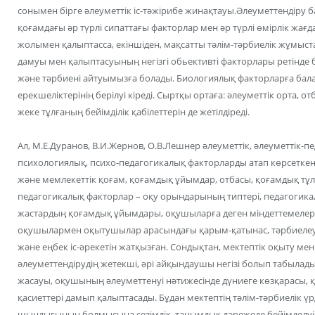
сонымен бірге әлеуметтік іс-тәжірибе жинақтауы.Әлеуметтендіру б
қоғамдағы әр түрлі сипаттағы факторлар мен әр түрлі өмірлік жағ
жолымен қалыптасса, екіншіден, мақсатты тәлім-тәрбиелік жұмыст
дамуы мен қалыптасуының негізгі обьективті факторлары ретінде
және тәрбиені айтуымызға болады. Биологиялық факторларға бала
ерекшеліктерінің берілуі кіреді. Сыртқы ортаға: әлеуметтік орта, 
жеке тұлғаның бейімділік қабілеттерін де жетілдіреді.
Ал, М.Е.Дуранов, В.И.Жернов, О.В.Лешнер әлеуметтік, әлеуметтік-п
психологиялық, психо-педагогикалық факторларды атап көрсеткен
және мемлекеттік қоғам, қоғамдық ұйымдар, отбасы, қоғамдық тұлғ
педагогикалық факторлар – оқу орындарының типтері, педагогик
жастардың қоғамдық ұйымдары, оқушыларға деген міндеттемелер.
оқушылармен оқытушылар арасындағы қарым-қатынас, тәрбиелеу жә
және еңбек іс-әрекетін жатқызған. Сондықтан, мектептік оқыту мен
әлеуметтендірудің жетекші, әрі айқындаушы негізі болып табылады
жасауы, оқушының әлеуметтенуі нәтижесінде дүниеге көзқарасы, 
қасиеттері дамып қалыптасады. Бұдан мектептің тәлім-тәрбиелік ү
шындығының болмысына сезімдік, танымдық дәрежеде бейімделуі ар