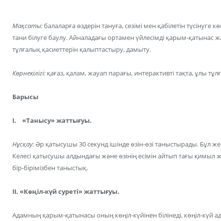
Мақсаты:
балаларға өздерін тануға, сезімі мен қабілетін түсінуге 
тани білуге баулу. Айналадағы ортамен үйлесімді қарым-қатынас 
тұлғалық қасиеттерін қалыптастыру, дамыту.
Көрнекілігі:
қағаз, қалам, жауап парағы, интерактивті тақта, ұлы тұлғ
Барысы
I. «Танысу» жаттығуы.
Нұсқау:
Әр қатысушы 30 секунд ішінде өзін-өзі таныстырады. Бұл жер
Келесі қатысушы алдындағы және өзінің есімін айтып тағы қимыл ж
бір-бірімізбен таныстық.
II. «Көңіл-күй суреті» жаттығуы.
Адамның қарым-қатынасы оның көңіл-күйінен білінеді, көңіл-күй а