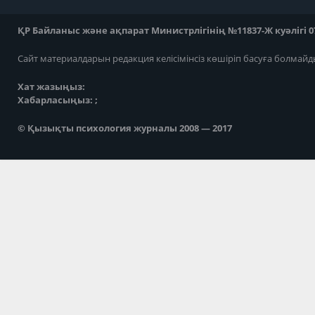
ҚР Байланыс және ақпарат Министрлігінің №11837-Ж куәлігі 07
Сайт материалдарын редакция келісімінсіз көшіріп басуға болмайд
Хат жазыңыз:
Хабарласыңыз: ;
© Қызықты психология журналы 2008 — 2017