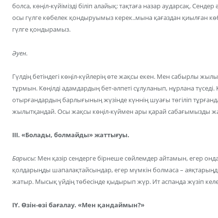
болса, көңіл-күйімізді біліп алайық: тақтаға назар аударсақ. Сендер ә
осы гүлге көбелек қондыруымыз керек..мына қағаздан қиылған көб
гүлге қондырамыз.
Әуен.
Гүлдің бетіндегі көңіл-күйлерің өте жақсы екен. Мен сабырлы жылы
тұрмын. Көңілді адамдардың бет-әлпеті сұлуланып, нұрлана түседі. К
отырғандардың барлығының жүзінде күннің шуағы төгіліп тұрғанда
жылытқандай. Осы жақсы көңіл-күймен ары қарай сабағымызды ж
III. «Болады, болмайды» жаттығуы.
Барысы:
Мен қазір сендерге бірнеше сөйлемдер айтамын, егер онда
қолдарыңды шапалақтайсындар, егер мүмкін болмаса – аяқтарыңд
жатыр. Мысық үйдің төбесінде қыдырып жүр. Ит аспанда жүзіп келед
IY. Өзін-өзі бағалау. «Мен қандаймын?»