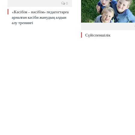
0
«Кәсібім – нәсібім» педагогтарға
арналған кәсіби жанудың алдын
алу тренингі
Сүйіспеншілік