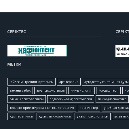
СЕРІКТЕС
СЕРІК
МЕТКИ
"Үйлесім" тренинг орталығы
арт-терапия
аутодеструктивті мінез-құлы
замани сабақ
заң психологиясы
кинезиология
кондаш тесті
кә
отбасы психологиясы
педагогикалық психология
психодиагностика
телесно-ориентированная психотерапия
тренингтер
учебная деятел
құм терапиясы
құқық психологиясы
ұжым психологиясы
ұстаз пс