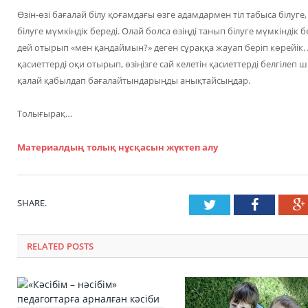
Өзін-өзі бағалай білу қоғамдағы өзге адамдармен тіл табыса білуге,
білуге мүмкіндік береді. Олай болса өзіңді танып білуге мүмкіндік б
дей отырып «мен қандаймын?» деген сұраққа жауап беріп көрейік
қасиеттерді оқи отырып, өзіңізге сай келетін қасиеттерді белгілеп 
қалай қабылдап бағалайтындарыңды анықтайсыңдар.
Толығырақ…
Материалдың толық нұсқасын жүктеп алу
SHARE.
Twitter
Faceboo
RELATED POSTS