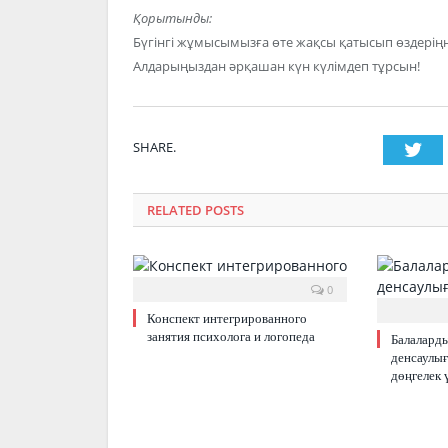
Қорытынды:
Бүгінгі жұмысымызға өте жақсы қатысып өздеріңні
Алдарыңыздан әрқашан күн күлімдеп тұрсын!
SHARE.
Twi
RELATED POSTS
0
Конспект интегрированного
занятия психолога и логопеда
Балалард
денсаулығ
дөңгелек 