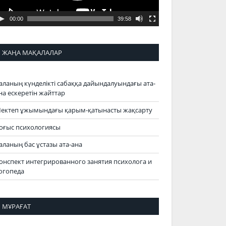
00:00
39:58
ЖАҢА МАҚАЛАЛАР
аланың күнделікті сабаққа дайындалуындағы ата-
на ескеретін жайттар
ектеп ұжымындағы қарым-қатынасты жақсарту
оғыс психологиясы
аланың бас ұстазы ата-ана
онспект интегрированного занятия психолога и
огопеда
МҰРАҒАТ