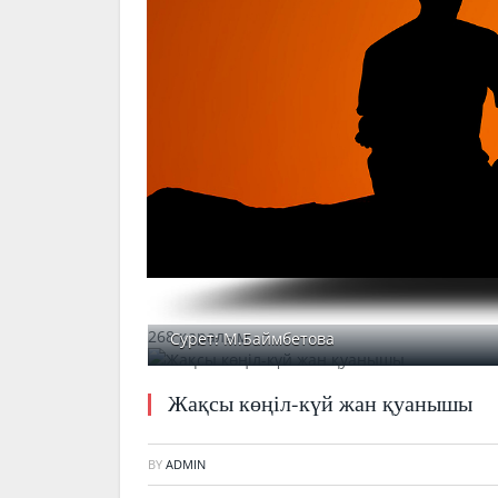
268 қаралым
Сурет: М.Баймбетова
Жақсы көңіл-күй жан қуанышы
BY
ADMIN