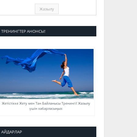
ТРЕНИНГТЕР АНОНСЫ!
Жетістікке Жету мен Тән Байланысы Тренингі! Жазылу
үшін хабарласыңыз:
АЙДАРЛАР