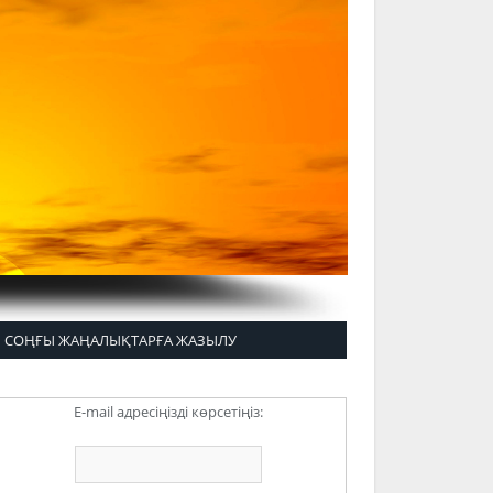
СОҢҒЫ ЖАҢАЛЫҚТАРҒА ЖАЗЫЛУ
E-mail адресіңізді көрсетіңіз: