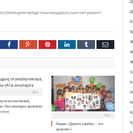
Д
Д
ң белсенділіктеріңді танытқандарың үшін көп рақмет!
Е
Е
Ж
tter
Facebook
Google+
Pinterest
LinkedIn
Tumblr
Email
Ж
Ж
З
К
К
0
ың психологиялық
К
ы (Ата-аналарға арналған
үстел)
Қ
0
Қ
Акция «Дарить улыбку – это
здорово!»
Қ