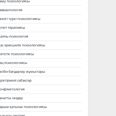
аму психологиясы
евиантология
желгі түркі психологиясы
ртегі терапиясы
алпы психология
ас ерекшелік психологиясы
етістік психологиясы
аң психологиясы
әсіби бағдарлау жұмыстары
іріктірмелі сабақтар
онфликтология
анатты сөздер
арым-қатынас психологиясы
ызықты тесттер