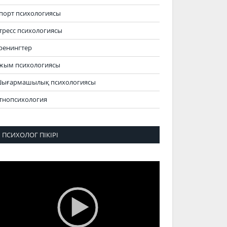
порт психологиясы
тресс психологиясы
ренингтер
жым психологиясы
ығармашылық психологиясы
тнопсихология
ПСИХОЛОГ ПІКІРІ
идеоплеер