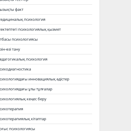
ызықты факт
едициналық психология
ектептегі психологиялық қызмет
тбасы психологиясы
зін-өзі тану
едагогикалық психология
сиходиагностика
сихологиядағы инновациялық әдістер
сихологиядағы ұлы тұлғалар
сихологиялық кеңес беру
сихотерапия
сихотерапиялық кітаптар
оғыс психологиясы