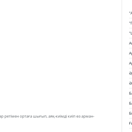
"
"
"
А
А
А
Ә
Ә
Б
Б
Б
р ретімен ортаға шығып, аяқ-киімді киіп өз арман-
Ғ