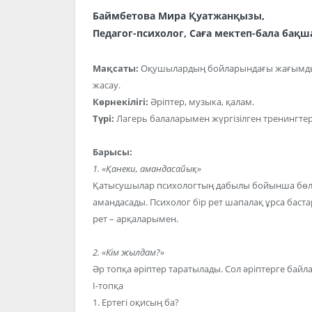
Баймбетова Мира Қуатжанқызы,
Педагог-психолог, Саға мектеп-бала бақш
Мақсаты:
Оқушылардың бойларындағы жағымды эм
жасау.
Көрнекілігі:
Әріптер, музыка, қалам.
Түрі:
Лагерь балаларымен жүргізілген тренингтер
Барысы:
1. «Қанеки, амандасайық»
Қатысушылар психологтың дабылы бойынша бөлме
амандасады. Психолог бір рет шапалақ ұрса бастар
рет – арқаларымен.
2. «Кім жылдам?»
Әр топқа әріптер таратылады. Сол әріптерге байл
І-топқа
1. Ертегі оқисың ба?