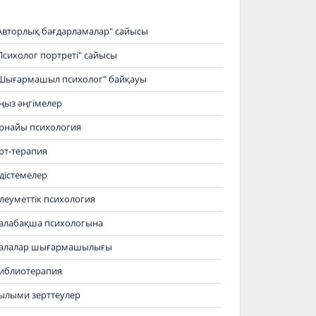
Авторлық бағдарламалар" сайысы
Психолог портреті" сайысы
Шығармашыл психолог" байқауы
ңыз әңгімелер
рнайы психология
рт-терапия
дістемелер
леуметтік психология
алабақша психологына
алалар шығармашылығы
иблиотерапия
ылыми зерттеулер