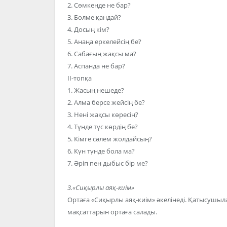
2. Сөмкеңде не бар?
3. Бөлме қандай?
4. Досың кім?
5. Анаңа еркелейсің бе?
6. Сабағың жақсы ма?
7. Аспанда не бар?
ІІ-топқа
1. Жасың нешеде?
2. Алма берсе жейсің бе?
3. Нені жақсы көресің?
4. Түнде түс көрдің бе?
5. Кімге сәлем жолдайсың?
6. Күн түнде бола ма?
7. Әріп пен дыбыс бір ме?
3.«Сиқырлы аяқ-киім»
Ортаға «Сиқырлы аяқ-киім» әкелінеді. Қатысушыла
мақсаттарын ортаға салады.