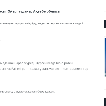
асы,
Ойыл ауданы, Ақтөбе облысы
оцияларды сезіндіру, өздерін сергек сезінуге жағдай
.
де шашырап жүреді. Жүрген кезде бір-бірімен
ын изейді, екі рет – қолды ұстап, үш рет – иықтарымен, төрт
анысты сұрақтарға жауап беру қажет.