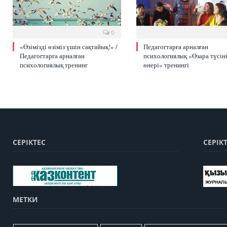
0
«Өзімізді өзіміз үшін сақтайық!» /
Педагогтарға арналған
Педагогтарға арналған
психологиялық «Өзара түсіні
психологиялық тренинг
өнері» тренингі
СЕРІКТЕС
СЕРІК
МЕТКИ