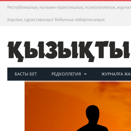
Республикалық ғылыми-практикалық психологиялық журна
Барлық сұрақтарыңыз бойынша хабарласыңыз:
БАСТЫ БЕТ
РЕДКОЛЛЕГИЯ
ЖУРНАЛҒА ЖАЗ