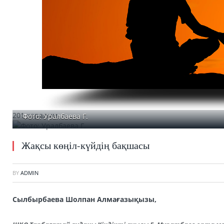
201 қаралым
Фото: Уралбаева Г.
Жақсы көңіл-күйдің бақшасы
BY
ADMIN
Сылбырбаева Шолпан Алмағазықызы,