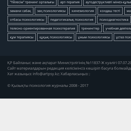
"Үйлесім" тренинг орталығы
арт-терапия
аутодеструктивті мінез-құлы
замани сабақ
заң психологиясы
кинезиология
кондаш тесті
ма
отбасы психологиясы
педагогикалық психология
психодиагностика
телесно-ориентированная психотерапия
тренингтер
учебная деятел
құм терапиясы
құқық психологиясы
ұжым психологиясы
ұстаз пс
ҚР Байланыс және ақпарат Министрлігінің №11837-Ж куәлігі 07.07.20
Сайт материалдарын редакция келісімінсіз көшіріп басуға болмайд
Хат жазыңыз:
info@artpsy.kz
; Хабарласыңыз: ;
© Қызықты психология журналы 2008 - 2017