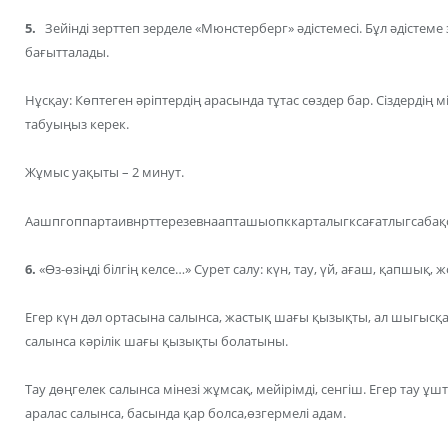
5.
Зейінді зерттеп зерделе «Мюнстерберг» әдістемесі. Бұл әдістем
бағытталады.
Нұсқау: Көптеген әріптердің арасында тұтас сөздер бар. Сіздердің мі
табуыңыз керек.
Жұмыс уақыты – 2 минут.
Аашпгоппартаивнрттерезевнаапташыопккарталыгксағатлыгсаба
6.
«Өз-өзіңді білгің келсе…» Сурет салу: күн, тау, үй, ағаш, қапшық, 
Егер күн дәл ортасына салынса, жастық шағы қызықты, ал шыгысқ
салынса кәрілік шағы қызықты болатыны.
Тау дөңгелек салынса мінезі жұмсақ, мейірімді, сенгіш. Егер тау ұшт
аралас салынса, басында қар болса,өзгермелі адам.