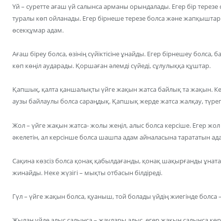
Үй – суретте ағаш үй салынса арманы орындалады. Егер бір терезе 
туралы көп ойланады. Егер бірнеше терезе болса және жапқыштары
өсекқұмар адам.
Ағаш біреу болса, өзінің сүйіктісіне ұнайды. Егер бірнешеу болса, 
көп көңіл аударады. Қоршаған әлемді сүйеді, сұлулыққа құштар.
Қапшық, қалта қаншалықты үйге жақын жатса байлық та жақын. Кер
аузы байлаулы болса сараңдық. Қапшық жерде жатса жалқау, түрег
Жол – үйге жақын жатса- жолы жеңіл, алыс болса керсіше. Егер жол
әкелетін, ал керсінше болса шашпа адам айналасына тарататын ад
Сақина көзсіз болса қонақ қабылдағанды, қонақ шақырғанды ұната
жинайды. Неке жүзігі – мықты отбасын білдіреді.
Гүл – үйге жақын болса, қуаныш, той болады үйдің жиегінде болса 
Жылан үйде алыс салынса – жаулары алыс, егер жақын салынса кө