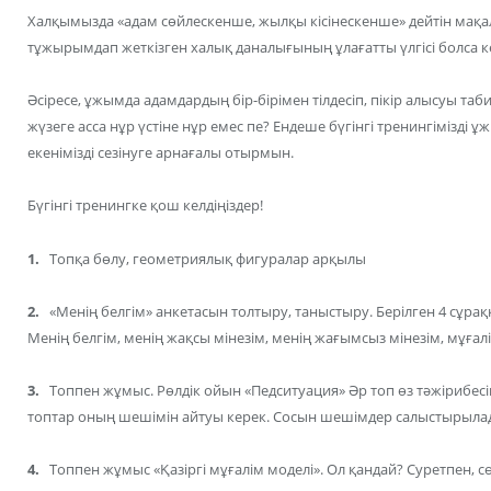
Халқымызда «адам сөйлескенше, жылқы кісінескенше» дейтін мақал а
тұжырымдап жеткізген халық даналығының ұлағатты үлгісі болса к
Әсіресе, ұжымда адамдардың бір-бірімен тілдесіп, пікір алысуы т
жүзеге асса нұр үстіне нұр емес пе? Ендеше бүгінгі тренингімізді
екенімізді сезінуге арнағалы отырмын.
Бүгінгі тренингке қош келдіңіздер!
1.
Топқа бөлу, геометриялық фигуралар арқылы
2.
«Менің белгім» анкетасын толтыру, таныстыру. Берілген 4 сұраққа
Менің белгім, менің жақсы мінезім, менің жағымсыз мінезім, мұғалі
3.
Топпен жұмыс. Рөлдік ойын «Педситуация» Әр топ өз тәжірибесі
топтар оның шешімін айтуы керек. Сосын шешімдер салыстырыла
4.
Топпен жұмыс «Қазіргі мұғалім моделі». Ол қандай? Суретпен, с