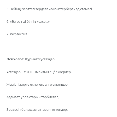
5. Зейінді зерттеп зерделе «Мюнстерберг» әдістемесі
6. «Өз-өзіңді білгің келсе…»
7. Рефлексия.
Психолог:
Құрметті ұстаздар!
Ұстаздар – тыншымайтын еңбеккерлер,
Жемісті жерге екпеген, елге еккендер,
Адамзат ұрпақтарын тәрбиелеп,
Зердесін болашақтың зерлі еткендер.