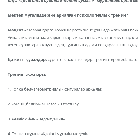
ШҚО Тарбағатай ауданы Кіндікті ауылы Ғ. Мұратбаев орта ме
Мектеп мұғалімдеріне арналған психологиялық тренинг
Мақсаты:
Мамандарға көмек көрсету және ұжымда жағымды псих
Айналамыздағы адамдармен карым-қатынасымыз қандай, олар кімдер,
деген сұрақтарға жауап іздеп, тұлғаның адами көзқарасын анықтау
Қажетті құралдар:
суреттер, нақыл сөздер, тренинг ережесі, шар,
Тренинг жоспары:
1. Топқа бөлу (геометриялық фигуралар арқылы)
2. «Менің белгім» анкетасын толтыру
3. Рөлдік ойын «Педситуация»
4. Топпен жұмыс «Қазіргі мұғалім моделі»