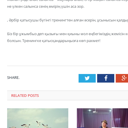
не үлкен салынса сенің өмірің үшін аса зор.
, Әрбір қатысушы бүгінгі тренингтен алған әсерін, ұсынысын қалд
Біз бір ұжымбыз деп қызығы мен қиыны мол еңбегіміздің жемісін к
болсын. Тренингке қатысқандарыңызға көп рахмет!
SHARE.
Twitter
Faceboo
RELATED POSTS