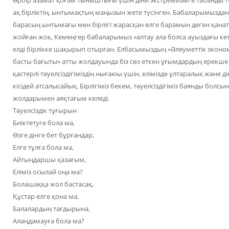
Әрбір азамат қоғам тыныштығы үшін діни экстремизмге табанды түр
ақ бірліктің, ынтымақтың маңызын жете түсінген. Бабаларымыздан 
барасың ынтымағы мен бірлігі жарасқан елге барамын деген қанатты 
жойған жоқ. Кемеңгер бабаларымыз «алтау ала болса ауыздағы кете
елді бірлікке шақырып отырған. Елбасымыздың «Әлеуметтік экон
басты бағыты» атты жолдауында біз сөз еткен ұғымдардың ерекше а
қастерлі тәуелсіздігіміздің нығаюы үшін, елімізде ұлтаралық және 
кісідей атсалысайық. Бірлігіміз бекем, тәуелсіздігіміз баянды болс
жолдарымен аяқтағым келеді.
Тәуелсіздік тұғырын
Биіктетуге бола ма,
Өзге дінге бет бұрғандар,
Елге тұлға бола ма,
Айтыңдаршы қазағым,
Еліміз осылай оңа ма?
Болашаққа жол бастасақ,
Құстар елге қона ма,
Балалардың тағдырына,
Алаңдамауға бола ма?