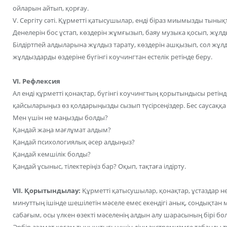
ойларын айтып, қорғау.
V. Сергіту сәті. Құрметті қатысушылар, енді біраз миымызды тыны
Денелерін бос ұстап, көздерін жұмғызып, баяу музыка қосып, жұлд
Білдіртпей алдыларына жұлдыз тарату, көздерін ашқызып, сол жұлд
жұлдыздарды өздеріне бүгінгі коучингтан естелік ретінде беру.
VI. Рефлексия
Ал енді құрметті қонақтар, бүгінгі коучингтың қорытындысы ретінд
қайсыларыңыз өз қолдарыңызды сызып түсірсеңіздер. Бес саусаққ
Мен үшін не маңызды болды?
Қандай жаңа мағлұмат алдым?
Қандай психологиялық әсер алдыңыз?
Қандай кемшілік болды?
Қандай ұсыныс, тілектеріңіз бар? Оқып, тақтаға ілдірту.
VII. Қорытындылау:
Құрметті қатысушылар, қонақтар, ұстаздар не
минуттың ішінде шешілетін мәселе емес екендігі анық, сондықтан 
сабағым, осы үлкен өзекті мәселенің алдын алу шарасының бірі бо