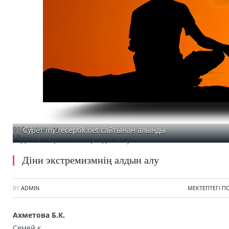
910 қаралым
Сурет my.receptik.net сайтынан алынды
Діни экстремизмнің алдын алу
BY
ADMIN
МЕКТЕПТЕГІ 
Ахметова Б.К.
Семей қ.