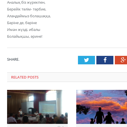
Аналық біз жүрекпен,
Берейік тәлім- тәрбие,
Алаңдаймыз болашаққа,
Бәріне де, бәріне
Иман жүзді, ибалы
Болайықшы, әрине!
SHARE.
Twitter
Faceboo
RELATED POSTS