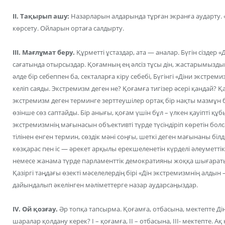
II. Тақырып ашу:
Назарларын алдарында тұрған экранға аударту.
көрсету. Ойларын ортаға салдырту.
III. Мағлұмат беру.
Құрметті ұстаздар, ата — аналар. Бүгін сіздер 
сағатында отырсыздар. Қоғамның ең әлсіз тұсы дін, жастарымызды
әлде бір себеппен ба, секталарға кіру себебі, Бүгінгі «Діни экстре
келіп саяды. Экстремизм деген не? Қоғамға тигізер әсері қандай? Қ
экстремизм деген терминге зерттеушілер ортақ бір нақты мазмұн б
өзінше сөз саптайды. Бір анығы, қоғам үшін бұл – үлкен қауіпті құ
экстремизмнің мағынасын объективті түрде түсіндіріп көретін болс
тілінен енген термин, сөздік мәні соңғы, шеткі деген мағынаны бі
көзқарас пен іс — әрекет арқылы ерекшеленетін күрделі әлеуметтік
немесе жанама түрде парламенттік демократияны жоққа шығаратын
Қазіргі таңдағы өзекті мәселелердің бірі «Дін экстремизмнің алдын 
дайындалып әкелінген мәліметтерге назар аударсаңыздар.
IV. Ой қозғау.
Әр топқа тапсырма. Қоғамға, отбасына, мектепте Дін
шаралар қолдану керек? I – қоғамға, II – отбасына, III- мектепте. Ақ