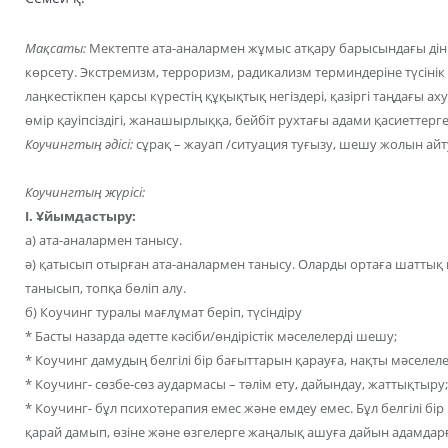
Мақсаты:
Мектепте ата-аналармен жұмыс атқару барысындағы ді
көрсету. Экстремизм, терроризм, радикализм терминдеріне түсіні
лаңкестікпен қарсы күрестің құқықтық негіздері, қазіргі таңдағы а
өмір қауіпсіздігі, жанашырлыққа, бейбіт рухтағы адами қасиеттерг
Коучингтың әдісі:
сұрақ – жауап /ситуация туғызу, шешу жолын айту
Коучингтың жүрісі:
І. Ұйымдастыру:
а) ата-аналармен танысу.
ә) қатысып отырған ата-аналармен танысу. Оларды ортаға шатты
танысып, топқа бөліп алу.
б) Коучинг туралы мағлұмат беріп, түсіндіру
* Басты назарда әдетте кәсіби/өндірістік мәселелерді шешу;
* Коучинг дамудың белгілі бір бағыттарын қарауға, нақты мәселел
* Коучинг- сөзбе-сөз аудармасы – тәлім ету, дайындау, жаттықтыру;
* Коучинг- бұл психотерапия емес және емдеу емес. Бұл белгілі бі
қарай дамып, өзіне және өзгелерге жаңалық ашуға дайын адамдарғ