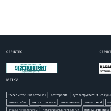
СЕРІКТЕС
СЕРІК
МЕТКИ
"Үйлесім" тренинг орталығы
арт-терапия
аутодеструктивті мінез-құлы
замани сабақ
заң психологиясы
кинезиология
кондаш тесті
ма
отбасы психологиясы
педагогикалық психология
психодиагностика