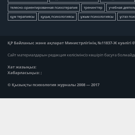
телесно-ориентированная психотерапия
тренингтер
учебная деятел
құм терапиясы
құқық психологиясы
ұжым психологиясы
ұстаз пс
ҚР Байланыс және ақпарат Министрлігінің №11837-Ж куәлігі 07
Сайт материалдарын редакция келісімінсіз көшіріп басуға болмайд
Хат жазыңыз:
Хабарласыңыз: ;
© Қызықты психология журналы 2008 — 2017