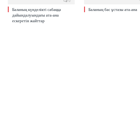
0
Баланың күнделікті сабаққа
Баланың бас ұстазы ата-ана
дайындалуындағы ата-ана
ескеретін жайттар