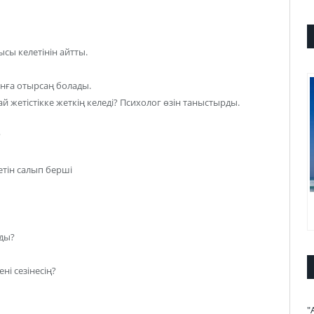
сы келетінін айтты.
нға отырсаң болады.
ай жетістікке жеткің келеді? Психолог өзін таныстырды.
?
етін салып берші
лды?
ні сезінесің?
"