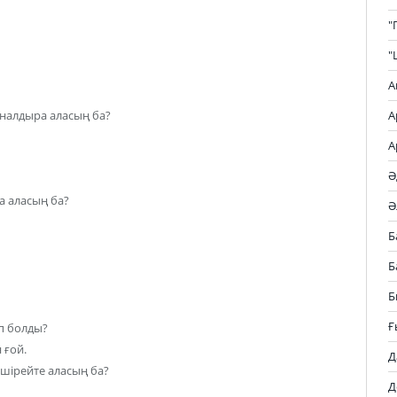
"
"
А
йналдыра аласың ба?
А
А
Ә
а аласың ба?
Ә
Б
Б
Б
Ғ
п болды?
 ғой.
Д
шірейте аласың ба?
Д