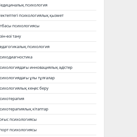
едициналық психология
ектептегі психологиялық қызмет
тбасы психологиясы
зін-өзі тану
едагогикалық психология
сиходиагностика
сихологиядағы инновациялық әдістер
сихологиядағы ұлы тұлғалар
сихологиялық кеңес беру
сихотерапия
сихотерапиялық кітаптар
оғыс психологиясы
порт психологиясы