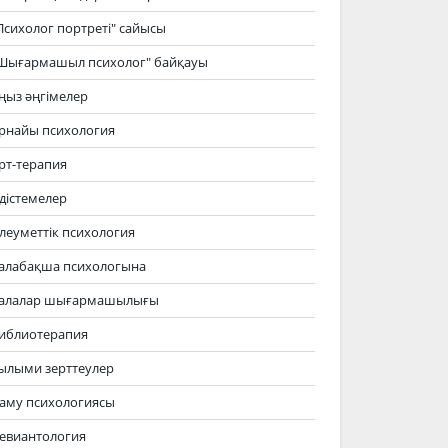
Психолог портреті" сайысы
Шығармашыл психолог" байқауы
ңыз әңгімелер
рнайы психология
рт-терапия
дістемелер
леуметтік психология
алабақша психологына
алалар шығармашылығы
иблиотерапия
ылыми зерттеулер
аму психологиясы
евиантология