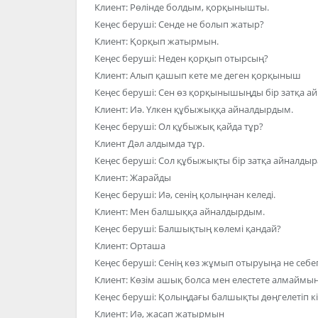
Клиент: Рөлінде болдым, қорқынышты.
Кеңес беруші: Сенде не болып жатыр?
Клиент: Қорқып жатырмын.
Кеңес беруші: Неден қорқып отырсың?
Клиент: Алып қашып кете ме деген қорқыныш
Кеңес беруші: Сен өз қорқынышыңды бір затқа а
Клиент: Иә. Үлкен құбыжыққа айналдырдым.
Кеңес беруші: Ол құбыжық қайда тұр?
Клиент Дәл алдымда тұр.
Кеңес беруші: Сол құбыжықты бір затқа айналдыр
Клиент: Жарайды
Кеңес беруші: Иә, сенің қолыңнан келеді.
Клиент: Мен балшыққа айналдырдым.
Кеңес беруші: Балшықтың көлемі қандай?
Клиент: Орташа
Кеңес беруші: Сенің көз жұмып отыруыңа не себе
Клиент: Көзім ашық болса мен елестете алмаймын
Кеңес беруші: Қолыңдағы балшықты дөңгелетіп кі
Клиент: Иә, жасап жатырмын