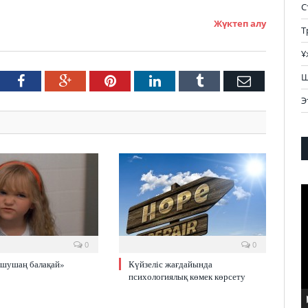
С
Жүктеп алу
Т
Ұ
Ш
tter
Facebook
Google+
Pinterest
LinkedIn
Tumblr
Email
Э
В
0
0
Ашушаң балақай»
Күйзеліс жағдайында
психологиялық көмек көрсету