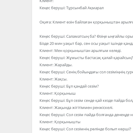
Клиент:
Кеңес беруші: Тұрсынбай Ақмарал
Оқиға: Клиент өзін байлаған қорқыныштан арылғы
Кеңес беруші: Саламатсың ба? Өзіңе ыңғайлы оры
Бізде 20 мин уақыт бар, сен осы уақыт ішінде қанд
Клиент: Мен қорқыныштан арылғым келеді.
Кеңес беруші: Жұмысты бастасақ қалай қарайсың
Клиент: Жарайды.
Кеңес беруші: Сенің бойыңдағы сол сезіміңнің сур
Клиент: Жақсы.
Кеңес беруші: Бұл қандай сезім?
Клиент: Қорқыныш
Кеңес беруші: Бұл сезім сенде қай кезде пайда бо
Клиент: Жақында жігітіммен ренжіскелі.
Кеңес беруші: Сол сезім пайда болғанда денеңде не
Клиент: Қорқынышты
Кеңес беруші: Сол сезімнің рөлінде болып көрші?