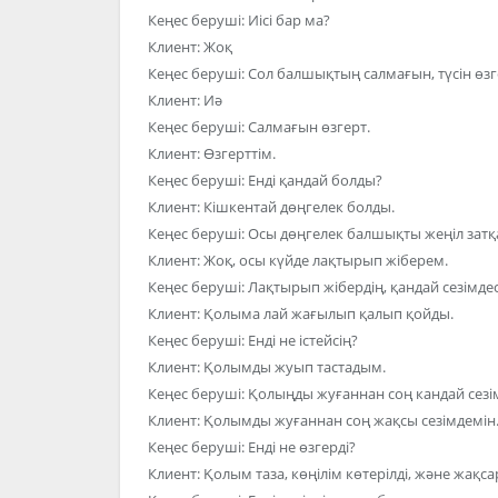
Кеңес беруші: Иісі бар ма?
Клиент: Жоқ
Кеңес беруші: Сол балшықтың салмағын, түсін өзгер
Клиент: Иә
Кеңес беруші: Салмағын өзгерт.
Клиент: Өзгерттім.
Кеңес беруші: Енді қандай болды?
Клиент: Кішкентай дөңгелек болды.
Кеңес беруші: Осы дөңгелек балшықты жеңіл затқ
Клиент: Жоқ, осы күйде лақтырып жіберем.
Кеңес беруші: Лақтырып жібердің, қандай сезімдес
Клиент: Қолыма лай жағылып қалып қойды.
Кеңес беруші: Енді не істейсің?
Клиент: Қолымды жуып тастадым.
Кеңес беруші: Қолыңды жуғаннан соң кандай сезі
Клиент: Қолымды жуғаннан соң жақсы сезімдемін
Кеңес беруші: Енді не өзгерді?
Клиент: Қолым таза, көңілім көтерілді, және жақса