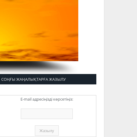
СОҢҒЫ ЖАҢАЛЫҚТАРҒА ЖАЗЫЛУ
E-mail адресіңізді көрсетіңіз: