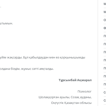
М
.
М
О
ыштымын.
Ө
П
П
П
-күйім жақсарды. Бұл қабылдаудан мен өз қорқынышымды
П
П
лдана білдім, жұмыс сәтті аяқталды.
П
Тұрсынбай Ақмарал
П
Психолог
С
Шолаққорған ауылы, Созақ ауданы,
С
Оңтүстік Қазақстан облысы