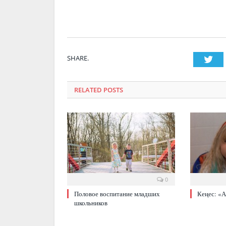
SHARE.
Twi
RELATED POSTS
0
Половое воспитание младших
Кеңес: «
школьников