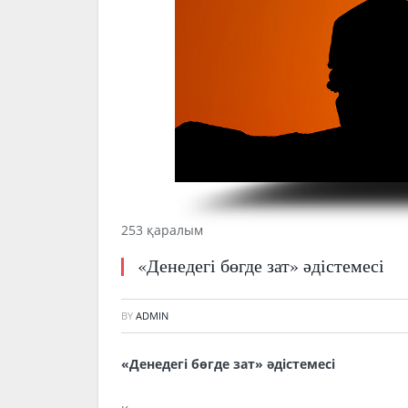
253 қаралым
«Денедегі бөгде зат» әдістемесі
BY
ADMIN
«Денедегі бөгде зат» әдістемесі