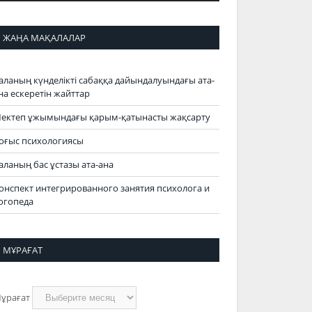
ЖАҢА МАҚАЛАЛАР
аланың күнделікті сабаққа дайындалуындағы ата-
на ескеретін жайттар
ектеп ұжымындағы қарым-қатынасты жақсарту
оғыс психологиясы
аланың бас ұстазы ата-ана
онспект интегрированного занятия психолога и
огопеда
МҰРАҒАТ
ұрағат