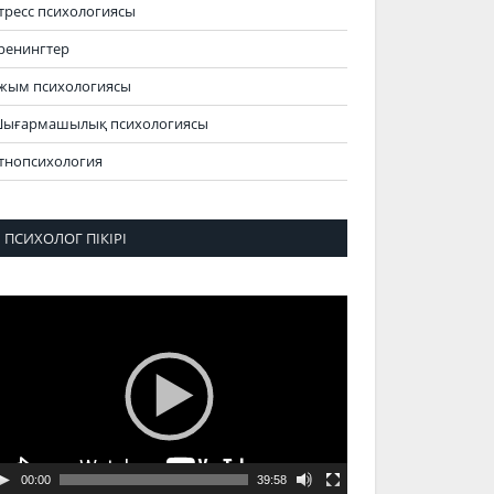
тресс психологиясы
ренингтер
жым психологиясы
ығармашылық психологиясы
тнопсихология
ПСИХОЛОГ ПІКІРІ
идеоплеер
00:00
39:58