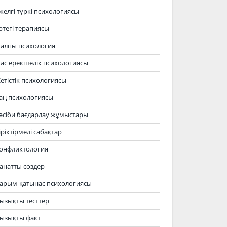
желгі түркі психологиясы
ртегі терапиясы
алпы психология
ас ерекшелік психологиясы
етістік психологиясы
аң психологиясы
әсіби бағдарлау жұмыстары
іріктірмелі сабақтар
онфликтология
анатты сөздер
арым-қатынас психологиясы
ызықты тесттер
ызықты факт