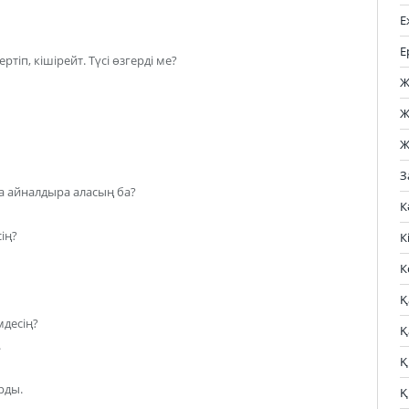
Е
Е
тіп, кішірейт. Түсі өзгерді ме?
Ж
Ж
Ж
З
а айналдыра аласың ба?
К
ің?
К
К
Қ
мдесің?
Қ
.
Қ
рды.
Қ