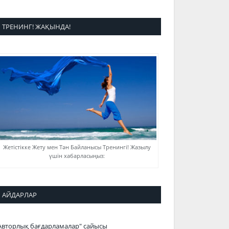
ТРЕНИНГ! ЖАҚЫНДА!
Жетістікке Жету мен Тән Байланысы Тренингі! Жазылу
үшін хабарласыңыз:
АЙДАРЛАР
Авторлық бағдарламалар" сайысы