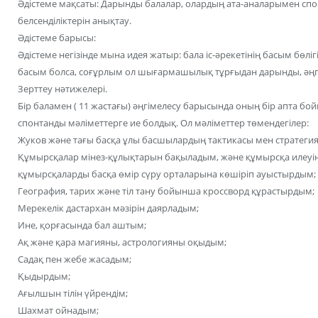
Әдістеме мақсаты: Дарынды балалар, олардың ата-аналарымен сп
белсенділіктерін анықтау.
Әдістеме барысы:
Әдістеме негізінде мына идея жатыр: бала іс-әрекетінің басым бөл
басым болса, соғұрлым ол шығармашылық тұрғыдан дарынды, әңгім
Зерттеу нәтижелері.
Бір баламен ( 11 жастағы) әңгімелесу барысында оның бір апта бо
спонтанды мәліметтерге ие болдық. Ол мәліметтер төмендегілер:
Жуков және тағы басқа ұлы басшылардың тактикасы мен стратегия
Құмырсқалар мінез-құлықтарын бақыладым, және құмырсқа илеуіні
құмырсқаларды басқа өмір сүру орталарына көшіріп ауыстырдым;
География, тарих және тіл тану бойынша кроссворд құрастырдым;
Мерекелік дастархан мәзірін даярладым;
Ине, қорғасында бал аштым;
Ақ және қара магияны, астрологияны оқыдым;
Садақ пен жебе жасадым;
Қыдырдым;
Ағылшын тілін үйрендім;
Шахмат ойнадым;