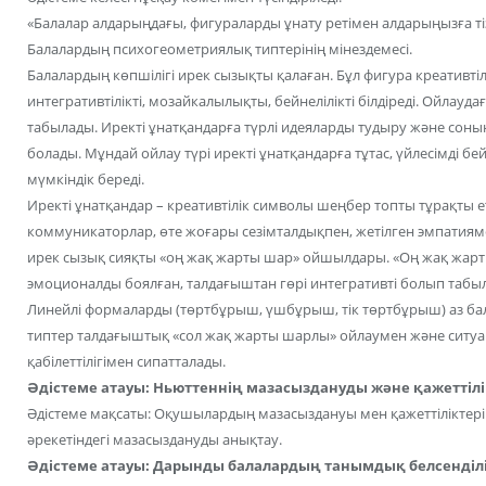
«Балалар алдарыңдағы, фигураларды ұнату ретімен алдарыңызға ті
Балалардың психогеометриялық типтерінің мінездемесі.
Балалардың көпшілігі ирек сызықты қалаған. Бұл фигура креативтіл
интегративтілікті, мозайкалылықты, бейнелілікті білдіреді. Ойлауд
табылады. Иректі ұнатқандарға түрлі идеяларды тудыру және соның 
болады. Мұндай ойлау түрі иректі ұнатқандарға тұтас, үйлесімді 
мүмкіндік береді.
Иректі ұнатқандар – креативтілік символы шеңбер топты тұрақты еті
коммуникаторлар, өте жоғары сезімталдықпен, жетілген эмпатиям
ирек сызық сияқты «оң жақ жарты шар» ойшылдары. «Оң жақ жарты
эмоционалды боялған, талдағыштан гөрі интегративті болып табы
Линейлі формаларды (төртбұрыш, үшбұрыш, тік төртбұрыш) аз ба
типтер талдағыштық «сол жақ жарты шарлы» ойлаумен және ситуац
қабілеттілігімен сипатталады.
Әдістеме атауы: Ньюттеннің мазасыздануды және қажеттілікт
Әдістеме мақсаты: Оқушылардың мазасыздануы мен қажеттіліктерін 
әрекетіндегі мазасыздануды анықтау.
Әдістеме атауы: Дарынды балалардың танымдық белсенділік