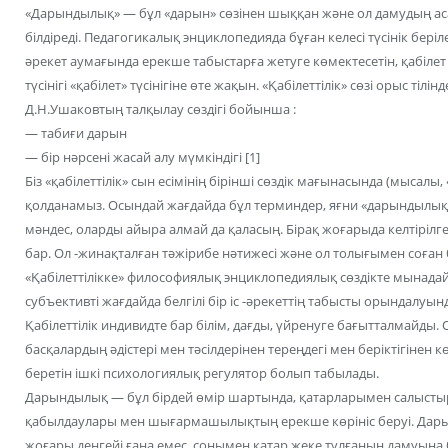
«Дарындылық» — бұл «дарын» сөзінен шыққан және ол дамудың а
білдіреді. Педагогикалық энциклопедияда бұған келесі түсінік беріл
әрекет аумағында ерекше табыстарға жетуге көмектесетін, қабіл
түсінігі «қабілет» түсінігіне өте жақын. «Қабілеттілік» сөзі орыс ті
Д.Н.Ушаковтың талқылау сөздігі бойынша :
— табиғи дарын
— бір нәрсені жасай алу мүмкіндігі [1]
Біз «қабілеттілік» сын есімінің бірінші сөздік мағынасында (мысалы,
қолданамыз. Осындай жағдайда бұл терминдер, яғни «дарындылық» 
мәндес, оларды айыра алмай да қаласың. Бірақ жоғарыда келтірілген
бар. Ол -жинақталған тәжірибе нәтижесі және ол толығымен соған 
«Қабілеттілікке» философиялық энциклопедиялық сөздікте мынадай т
субъективті жағдайда белгілі бір іс -әрекеттің табысты орындалуы
Қабілеттілік индивидте бар білім, дағды, үйренуге бағытталмайды. 
басқалардың әдістері мен тәсілдерінен тереңдегі мен беріктігінен к
беретін ішкі психологиялық регулятор болып табылады.
Дарындылық — бұл бірдей өмір шартында, қатарларымен салысты
қабылдаулары мен шығармашылықтың ерекше көрініс беруі. Дар
жоғары деңгейі ғана емес, сонымен қатар жеке тұлғаның дамуына б