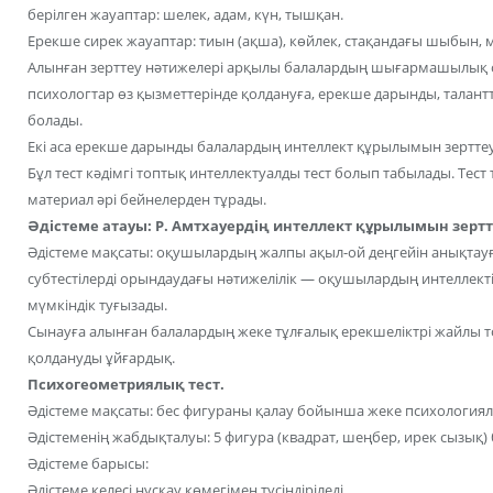
берілген жауаптар: шелек, адам, күн, тышқан.
Ерекше сирек жауаптар: тиын (ақша), көйлек, стақандағы шыбын, м
Алынған зерттеу нәтижелері арқылы балалардың шығармашылық ойл
психологтар өз қызметтерінде қолдануға, ерекше дарынды, талант
болады.
Екі аса ерекше дарынды балалардың интеллект құрылымын зерттеу ү
Бұл тест кәдімгі топтық интеллектуалды тест болып табылады. Те
материал әрі бейнелерден тұрады.
Әдістеме атауы: Р. Амтхауердің интеллект құрылымын зертте
Әдістеме мақсаты: оқушылардың жалпы ақыл-ой деңгейін анықтауғ
субтестілерді орындаудағы нәтижелілік — оқушылардың интеллект
мүмкіндік туғызады.
Сынауға алынған балалардың жеке тұлғалық ерекшеліктрі жайлы т
қолдануды ұйғардық.
Психогеометриялық тест.
Әдістеме мақсаты: бес фигураны қалау бойынша жеке психологиял
Әдістеменің жабдықталуы: 5 фигура (квадрат, шеңбер, ирек сызық) 
Әдістеме барысы:
Әдістеме келесі нұсқау көмегімен түсіндіріледі.