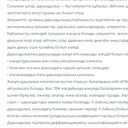
Сонымен қатар, дарындылық — бұл әлеуметтік құбылыс. Өйткені, ад
жетістіктерге жетуі туралы сөз болып отыр.
Әлеуметтік ортаның дарындылыққа байланысты жүргізілген әр түрлі
экономикалық қатынастар, қаржылық қамсыздандыру, әлеуметтік – к
байланысты келесідей тұжырым жасауға болады: әлеуметтік -эк
дамуына әсер етеді, өйткені, олар адамның өмір деңгейін анықта
адам дамуы үшін қолайлы болып келеді.
Дарындылықтың дамуындада жанұя өте маңызды жағдай болып келе
• жанұя құрылымы мен оның эмоционалды климаты;
• бала мен ата-ана арасындағы қарым-қатынас стильдері;
• ата-аналардың бала дарындылығына қатынасы.
Жанұя құрылымы мәселесіне жүгіне отырып, балалардың көбі (87%
айтуымызға болады. Жиі, 70% жағдайында жанүяда балалармен жә
ішінен біреулер: әжелер, апалар және ағалар, жиендері тұрады. З
сіңілі — қарындастары немесе інілері болмады. Р.Зайонц зерттеул
дарындылық, жанүядағы балалар санынан тәуелді. Р.Зайонц бойынша
болған сайын интеллектуалдылықтың коэффициенті орташа болып к
Дарындылық түрлерінің дифференцияциясы сыныпификацияға негі