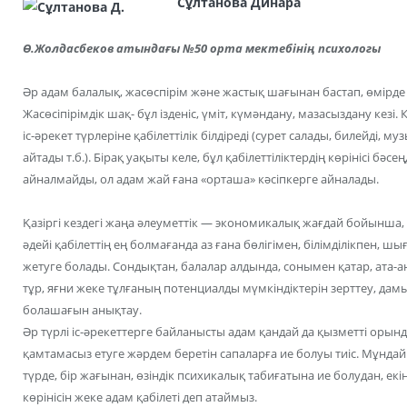
Сұлтанова Динара
Ө.Жолдасбеков атындағы №50 орта мектебінің психологы
Әр адам балалық, жасөспірім және жастық шағынан бастап, өмірде 
Жасөсіпірімдік шақ- бұл ізденіс, үміт, күмәндану, мазасыздану кезі.
іс-әрекет түрлеріне қабілеттілік білдіреді (сурет салады, билейді,
айтады т.б.). Бірақ уақыты келе, бұл қабілеттіліктердің көрінісі б
айналмайды, ол адам жай ғана «орташа» кәсіпкерге айналады.
Қазіргі кездегі жаңа әлеуметтік — экономикалық жағдай бойынша, 
әдейі қабілеттің ең болмағанда аз ғана бөлігімен, білімділікпен,
жетуге болады. Сондықтан, балалар алдында, сонымен қатар, ата-а
тұр, яғни жеке тұлғаның потенциалды мүмкіндіктерін зерттеу, дам
болашағын анықтау.
Әр түрлі іс-әрекеттерге байланысты адам қандай да қызметті орында
қамтамасыз етуге жәрдем беретін сапаларға ие болуы тиіс. Мұндай
түрде, бір жағынан, өзіндік психикалық табиғатына ие болудан, ек
көрінісін жеке адам қабілеті деп атаймыз.