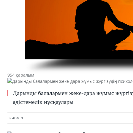
954 қаралым
Дарынды балалармен жеке-дара жұмыс жүргіз
әдістемелік нұсқаулары
BY
ADMIN