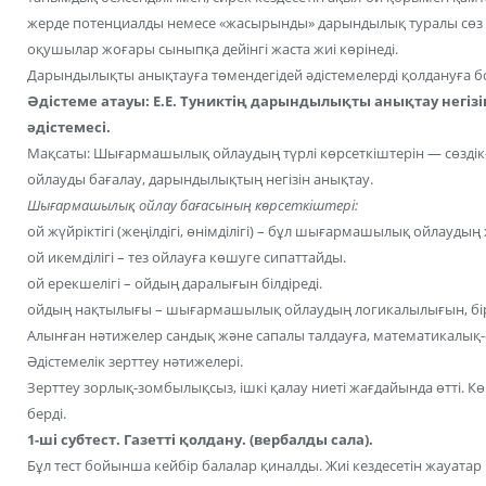
жерде потенциалды немесе «жасырынды» дарындылық туралы сөз б
оқушылар жоғары сыныпқа дейінгі жаста жиі көрінеді.
Дарындылықты анықтауға төмендегідей әдістемелерді қолдануға б
Әдістеме атауы: Е.Е. Туниктің дарындылықты анықтау негі
әдістемесі.
Мақсаты: Шығармашылық ойлаудың түрлі көрсеткіштерін — сөзді
ойлауды бағалау, дарындылықтың негізін анықтау.
Шығармашылық ойлау бағасының көрсеткіштері:
ой жүйріктігі (жеңілдігі, өнімділігі) – бұл шығармашылық ойлаудың 
ой икемділігі – тез ойлауға көшуге сипаттайды.
ой ерекшелігі – ойдың даралығын білдіреді.
ойдың нақтылығы – шығармашылық ойлаудың логикалылығын, бірдей
Алынған нәтижелер сандық және сапалы талдауға, математикалық-
Әдістемелік зерттеу нәтижелері.
Зерттеу зорлық-зомбылықсыз, ішкі қалау ниеті жағдайында өтті. К
берді.
1-ші субтест. Газетті қолдану. (вербалды сала).
Бұл тест бойынша кейбір балалар қиналды. Жиі кездесетін жауата