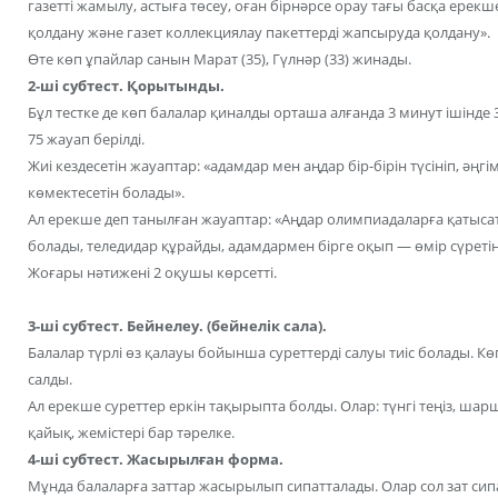
газетті жамылу, астыға төсеу, оған бірнәрсе орау тағы басқа ерекш
қолдану және газет коллекциялау пакеттерді жапсыруда қолдану».
Өте көп ұпайлар санын Марат (35), Гүлнәр (33) жинады.
2-ші субтест. Қорытынды.
Бұл тестке де көп балалар қиналды орташа алғанда 3 минут ішінде 3 
75 жауап берілді.
Жиі кездесетін жауаптар: «адамдар мен аңдар бір-бірін түсініп, әңгі
көмектесетін болады».
Ал ерекше деп танылған жауаптар: «Аңдар олимпиадаларға қаты
болады, теледидар құрайды, адамдармен бірге оқып — өмір сүреті
Жоғары нәтижені 2 оқушы көрсетті.
3-ші субтест. Бейнелеу. (бейнелік сала).
Балалар түрлі өз қалауы бойынша суреттерді салуы тиіс болады. Кө
салды.
Ал ерекше суреттер еркін тақырыпта болды. Олар: түнгі теңіз, шар
қайық, жемістері бар тәрелке.
4-ші субтест. Жасырылған форма.
Мұнда балаларға заттар жасырылып сипатталады. Олар сол зат си