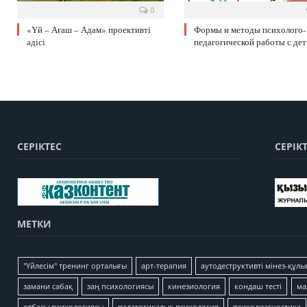
0
«Үй – Ағаш – Адам» проективті
Формы и методы психолого-
әдісі
педагогической работы с де
СЕРІКТЕС
СЕРІК
МЕТКИ
"Үйлесім" тренинг орталығы
арт-терапия
аутодеструктивті мінез-құлы
замани сабақ
заң психологиясы
кинезиология
кондаш тесті
ма