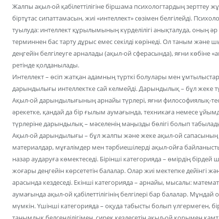
Жалпы ақыл-ой қабілеттілігіне біршама психологтардың зерттеу жұ
біртұтас сипаттамасын, жиі «интеллект» сөзімен белгілейді. Псих
туылуда: интеллект құрылымының күрделілігі анықталуда, оның әр т
терминнен бас тарту дұрыс емес секілді көрінеді. Ол таным және 
деңгейін белгілеуге арналады (ақыл-ой сферасында), яғни көбіне «
ретінде қолданылады.
Интеллект – өсіп жатқан адамның түрткі болулары мен ұмтылыстар
дарындылығы интеллектке сай келмейді. Дарындылық – бұл жеке 
Ақыл-ой дарындылығының арнайы түрлері, яғни философиялық-тео
әрекетке, қандай да бір ғылым аумағында, техникаға немесе ұйы
түрлеріне дарындылық – мәселенің маңызды бөлігі болып табылады
Ақыл-ой дарындылығы – бұл жалпы және жеке ақыл-ой сапасының с
материалдар, мұғалімдер мен тәрбиешілерді ақыл-ойға байланыс
назар аударуға көмектеседі. Бірінші категорияда – өмірдің бірд
жоғары деңгейін көрсететін балалар. Олар жиі мектепке дейінгі 
арасында кездеседі. Екінші категорияда – арнайы, мысалы: матема
аумағында ақыл-ой қабілеттілігінің белгілері бар балалар. Мұнда
мүмкін. Үшінші категорияда – оқуда табысты болып үлгермеген,
танымдық белсенділігімен, сирек кездесетін ақыл-ой қорымен қамта