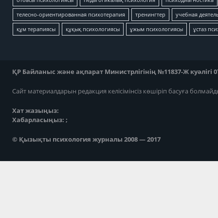
отбасы психологиясы
педагогикалық психология
психодиагностика
телесно-ориентированная психотерапия
тренингтер
учебная деятел
құм терапиясы
құқық психологиясы
ұжым психологиясы
ұстаз пс
ҚР Байланыс және ақпарат Министрлігінің №11837-Ж куәлігі 07
Сайт материалдарын редакция келісімінсіз көшіріп басуға болмайд
Хат жазыңыз:
Хабарласыңыз: ;
© Қызықты психология журналы 2008 — 2017