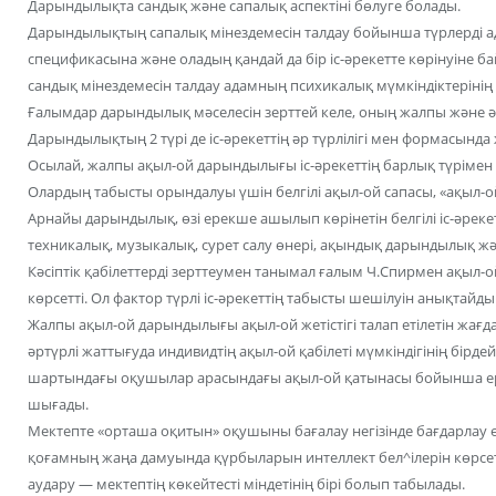
Дарындылықта сандық және сапалық аспектіні бөлуге болады.
Дарындылықтың сапалық мінездемесін талдау бойынша түрлерді а
спецификасына және оладың қандай да бір іс-әрекетте көрінуіне
сандық мінездемесін талдау адамның психикалық мүмкіндіктерінің 
Ғалымдар дарындылық мәселесін зерттей келе, оның жалпы және әде
Дарындылықтың 2 түрі де іс-әрекеттің әр түрлілігі мен формасынд
Осылай, жалпы ақыл-ой дарындылығы іс-әрекеттің барлық түрімен
Олардың табысты орындалуы үшін белгілі ақыл-ой сапасы, «ақыл-о
Арнайы дарындылық, өзі ерекше ашылып көрінетін белгілі іс-әрек
техникалық, музыкалық, сурет салу өнері, ақындық дарындылық және
Кәсіптік қабілеттерді зерттеумен танымал ғалым Ч.Спирмен ақыл
көрсетті. Ол фактор түрлі іс-әрекеттің табысты шешілуін анықтайды
Жалпы ақыл-ой дарындылығы ақыл-ой жетістігі талап етілетін жағд
әртүрлі жаттығуда индивидтің ақыл-ой қабілеті мүмкіндігінің бірде
шартындағы оқушылар арасындағы ақыл-ой қатынасы бойынша ер
шығады.
Мектепте «орташа оқитын» оқушыны бағалау негізінде бағдарлау өт
қоғамның жаңа дамуында қүрбыларын интеллект бел^ілерін көрсет
аудару — мектептің көкейтесті міндетінің бірі болып табылады.