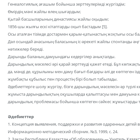
Генеалогиялық ағашым бойынша зерттеулерімді жүргіздім;
Өмірдің мәні жайлы өлең шығардым;
Қытай басшыларының династиясы жайлы оқыдым;
1856-шы жылғы ескі кітаптарды оқып бастадым [5].
Осы аталған тізімде достармен қарым-қатынастың жоқтығы осы ба
Дәл осындай анасының баласының іс-әрекеті жайлы спонтанды әң
нәтижелер береді.
Дарынды баланың дамуындағы кедергілер анықталды.
Дарындылық мәселесі әрі қарай зерттеуді қажет етеді. Бұл көпжа
да, мәнді де, құрылымы мен даму бағыт-бағдары әлі де көптеген ізд
жұмбақты құбылыс пен процестің бірі болып табылады.
Әдебиеттерге шолу жүргізу, бізге дарындылық мәселесін әр түрлі кө
жұмыста дарындылықтың оқушыларда қалыптасуы мен дамуына көң
дарындылық проблемасы бойынша көптеген сәйкес жұмыстарды 
Әдебиеттер
1. Концепция выявления, поддержки и развития одаренных детей в
Информационно-методический сборник. №3, 1999, с. 24.
2. Закон Республики Казахстан «Об обраовании» — Учитель Казахст