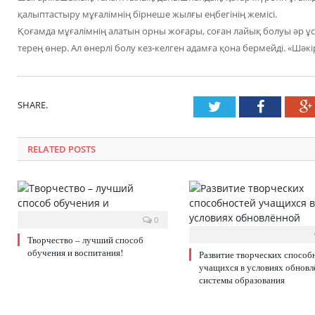
қалыптастыру мұғалімнің бірнеше жылғы еңбегінің жемісі.
Қоғамда мұғалімнің алатын орны жоғары, соған лайық болуы әр ұс
терең өнер. Ал өнерлі болу кез-келген адамға қона бермейді. «Шәкір
SHARE.
Twitter
Faceboo
RELATED POSTS
0
Творчество – лучший способ
обучения и воспитания!
Развитие творческих способ
учащихся в условиях обнов
системы образования