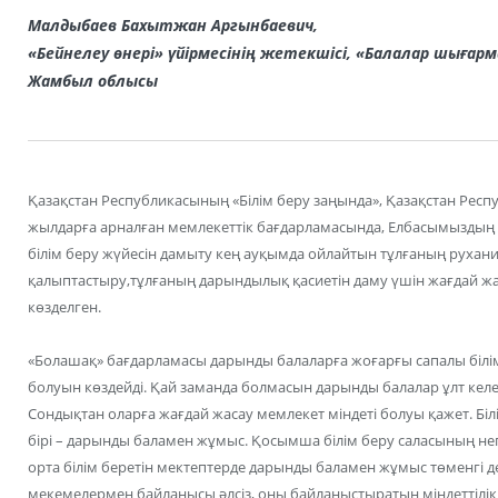
Малдыбаев Бахытжан Аргынбаевич,
«Бейнелеу өнері» үйірмесінің жетекшісі, «Балалар шыға
Жамбыл облысы
Қазақстан Республикасының «Білім беру заңында», Қазақстан Респ
жылдарға арналған мемлекеттік бағдарламасында, Елбасымыздың 
білім беру жүйесін дамыту кең ауқымда ойлайтын тұлғаның рухани
қалыптастыру,тұлғаның дарындылық қасиетін даму үшін жағдай жас
көзделген.
«Болашақ» бағдарламасы дарынды балаларға жоғарғы сапалы білі
болуын көздейді. Қай заманда болмасын дарынды балалар ұлт келе
Сондықтан оларға жағдай жасау мемлекет міндеті болуы қажет. Білі
бірі – дарынды баламен жұмыс. Қосымша білім беру саласының не
орта білім беретін мектептерде дарынды баламен жұмыс төменгі д
мекемелермен байланысы әлсіз, оны байланыстыратын міндеттілік 