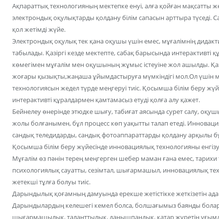
Ақпараттық технологияның мектепке енуі, алға қойған мақсатты же
электрондық оқулықтарды қолдану білім сапасын арттыра түседі. С
қол жетімді жүйе.
Электрондық оқулық тек қана оқушы үшін емес, мұғалімнің дидакт
табылады. Қазіргі кезде мектепте, сабақ барысында интерактивті 
көмегімен мұғалім мен оқушының жұмыс істеуіне жол ашылды. Қа
жоғары қызықты,жаңаша ұйымдастыруға мүмкіндігі мол.Ол үшін м
технологиясын жедел түрде меңгеруі тиіс. Қосымша білім беру жү
интерактивті құралдармен қамтамасыз етуді қолға алу қажет.
Бейнелеу өнерінде этюдке шығу, табиғат аясында сурет салу, оқу
жолы болғанымен, бұл процесс көп уақытты талап етеді. Инновац
сандық теледидарды, сандық фотоаппараттарды қолдану арқылы бұ
Қосымша білім беру жүйесінде инновациялық технологияны енгізу
Мұғалім өз пәнін терең меңгерген шебер маман ғана емес, тарих
психологиялық сауатты, сезімтал, шығармашыл, инновациялық те
жетекші тұлға болуы тиіс.
Дарындылық қоғамның дамуында ерекше жетістікке жеткізетін адам
Дарындылардың келешегі кемел болса, болшағымыз баянды бола
шығармашылық, таланттылық, данышпандық, қатар жүретін ұғымда