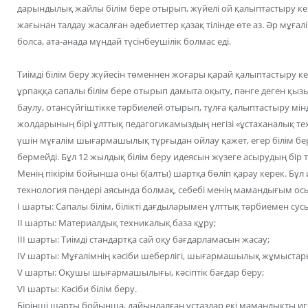
дарындылық жайлы білім бере отырып, жүйелі ой қалыптастыру к
жағынан талдау жасалған әдебиеттер қазақ тілінде өте аз. Әр мұға
болса, ата-анада мұндай түсінбеушілік болмас еді.
Тиімді білім беру жүйесін төменнен жоғары қарай қалыптастыру к
ұрпаққа сапалы білім бере отырып дамыта оқыту, пәнге деген 
баулу, отансүйгіштікке тәрбиелей отырып, тұлға қалыптастыру мінд
жолдарының бірі ұлттық педагогикамыздың негізі «ұстаханалық те
үшін мұғалім шығармашылық тұрғыдан ойлау қажет, егер білім бе
бермейді. Бұл 12 жылдық білім беру идеясын жүзеге асырудың бір
Менің пікірім бойынша оны 6(алты) шартқа бөліп қарау керек. Бұ
технология пәндері аясында болмақ, себебі менің мамандығым ос
І шарты: Сапалы білім, білікті дағдыларымен ұлттық тәрбиемен сус
ІІ шарты: Материалдық техникалық база құру;
ІІІ шарты: Тиімді стандартқа сай оқу бағдарламасын жасау;
ІV шарты: Мұғалімнің кәсіби шеберлігі, шығармашылық жұмыстар
V шарты: Оқушы шығармашылығы, кәсіптік бағдар беру;
VI шарты: Кәсіби білім беру.
Бірінші шарты бойынша, дайындалған ұстаздар екі мамандықты иг