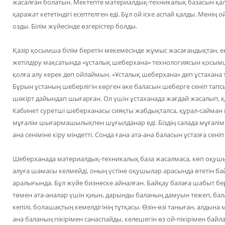
жасалған болатын. Мектепте материалдық-техникалық базасын қал
қаражат кететіндігі есептелген еді. Бұл ой іске аспай қалды. Мені
озды. Білім жүйесінде өзгерістер болды.
Қазір қосымша білім беретін мекемесінде жұмыс жасағандықтан, е
жетілдіру мақсатында «ұсталық шеберхана» технологиясын қосымш
қолға алу керек деп ойлаймын. «Ұсталық шеберхана» деп ұстахан
Бұрын ұстаның шеберлігін көрген әке баласын шеберге сеніп тапс
шәкірт дайындап шығарған. Ол үшін ұстаханада жағдай жасалып, 
Кабинет суретші шеберханасы сияқты жабдықталса, құрал-сайман қо
мұғалім шығармашылықпен шұғылданар еді. Біздің салада мұғалі
ана сеніміне кіру міндетті. Сонда ғана ата-ана баласын ұстазға сені
Шеберханада материалдық-техникалық база жасалмаса, көп оқуш
алуға шамасы келмейді, оның үстіне оқушылар арасында өтетін бай
аралығында. Бұл жүйе бизнеске айналған. Байқау балаға шабыт бе
төмен ата-аналар үшін қиын, дарынды баланың дамуын тежеп, бал
кепілі, болашақтың кемелдігінің тұтқасы. Өзін-өзі таныған, алдына 
ана баланың пікірімен санаспайды, келешегін өз ой-пікірімен бай