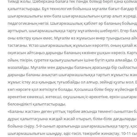
тиімді жолы. Шеберхана балаға тек пәндік білімді беріп қана қойм
қалыптастырады. Бұл технология бойынша мұғалім бағыт-бағдар б
шығармашылығы мен бала шығармашылығын қатар алып жүреді. 
педагогиканың негізі. Шығармашылық қабілет әр баланың бойын
арттырып, шығармашылыққа тарту мұғалімнің шеберлігі. Егер бал
оны еліктіру қиын емес. Мұғалім өз жұмысын өнер туындысына а
тастағаны. Ұстаз шығармашылық жұмысын көрсетіп, оның қалай ж
оқиғасын айтсаңыз дарынды баланың көзінен ұшқын көресіз. Картин
ойын, пікірін, суретке қызығушылығын ішіне бүгіп қала алмайды. О
мазалайды. Мұғалім мен дарынды баланың арасында бір сыйластық
дарынды баланы анықтап шығармашылыққа тартып жұмысты жан
жұмыс істеу аса қиындық туғызбайды ол алғыр, зейінді қуаты мол.
көп нәрсеге қол жеткізуге болады. Қосымша білім беру жүйесінде
әрекетіне көмекші, жетекші, оқушының іс-әрекетіне, еркін шыға
белсенділікті қалыптастырады.
«Баланы жастан» деген ұлттық тәрбие аясында төменгі сыныптан б
дұрыс қалыптасуына жағдай жасай отырып, білім-білік дағдыларды
бойына сіңіру. 5-9 сынып аралығында шығармашылыққа тарту, қос
шығармашылығын шыңдау, әдіс-тәсіл, тәжірибе жинақтау. 10-11 сын