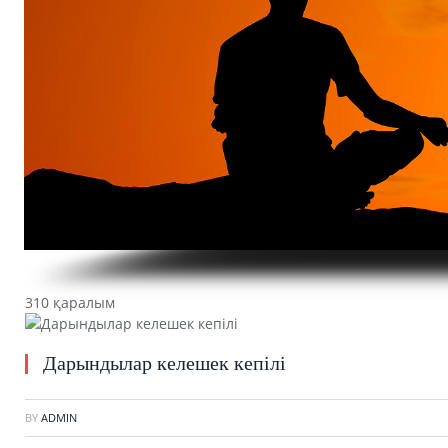
310 қаралым
Дарындылар келешек кепілі
BY
ADMIN