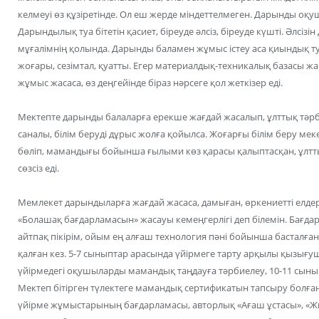
келмеуі өз құзіретінде. Ол еш жерде міндеттелмеген. Дарынды оқ
Дарындылық туа бітетін қасиет, біреуде әлсіз, біреуде күшті. Әлсізі
мұғалімнің қолында. Дарынды баламен жұмыс істеу аса қиындық ту
жоғары, сезімтал, қуатты. Егер материалдық-техникалық базасы 
жұмыс жасаса, өз деңгейінде біраз нәрсеге қол жеткізер еді.
Мектепте дарынды балаларға ерекше жағдай жасалып, ұлттық тәрби
саналы, білім беруді дұрыс жолға қойылса. Жоғарғы білім беру м
бөліп, мамандығы бойынша ғылыми көз қарасы қалыптасқан, ұлтт
сөзсіз еді.
Мемлекет дарындыларға жағдай жасаса, дамыған, өркениетті елдер
«Болашақ бағдарламасын» жасауы кемеңгерлігі деп білемін. Бағда
айтпақ пікірім, ойым ең алғаш технология пәні бойынша басталға
қалған кез. 5-7 сыныптар арасында үйірмеге тарту арқылы қызығ
үйірмедегі оқушыларды мамандық таңдауға тәрбиелеу, 10-11 сыныпт
Мектеп бітірген түлектеге мамандық сертификатын тапсыру болға
үйірме жұмыстарының бағдарламасы, авторлық «Ағаш ұстасы», «Жи