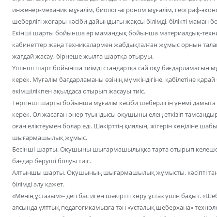
инженер-механик мұғалім, биолог-агроном мұғалім, географ-эконом
шеберлігі жоғары кәсіби дайындығы жақсы білімді, білікті маман б
Екінші шарты бойынша әр мамандық бойынша материалдық-техник
кабинеттер жаңа техникалармен жабдықталған жұмыс орнын талап
жағдай жасау, бірнеше жылға шартқа отыруы.
Үшінші шарт бойынша тиімді стандартқа сай оқу бағдарламасын 
керек. Мұғалім бағдарламаны өзінің мүмкіндігіне, қабілетіне қара
әкімшілікпен ақылдаса отырып жасауы тиіс.
Төртінші шарты бойынша мұғалім кәсіби шеберлігін үнемі дамы
керек. Ол жасаған өнер туындысы оқушыны елең еткізіп тамсандыр
оған еліктеумен болар еді. Шәкірттің қиялын, жігерін көңіліне шаб
шығармашылық жұмыс.
Бесінші шарты. Оқушыны шығармашылыққа тарта отырып келешект
бағдар беруші болуы тиіс.
Алтыншы шарты. Оқушының шығармашылық жұмысты, кәсіпті таңд
білімді алу қажет.
«Менің ұстазым»- деп бас иген шәкіртті көру ұстаз үшін бақыт. «Ше
аясында ұлттық педагогикамызға тән «ұсталық шеберхана» технол