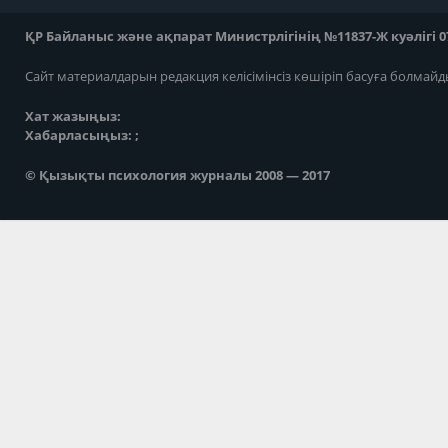
ҚР Байланыс және ақпарат Министрлігінің №11837-Ж куәлігі 07
Сайт материалдарын редакция келісімінсіз көшіріп басуға болмайд
Хат жазыңыз:
Хабарласыңыз: ;
© Қызықты психология журналы 2008 — 2017