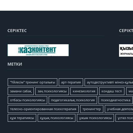
СЕРІКТЕС
СЕРІК
МЕТКИ
"Үйлесім" тренинг орталығы
арт-терапия
аутодеструктивті мінез-құлы
замани сабақ
заң психологиясы
кинезиология
кондаш тесті
ма
отбасы психологиясы
педагогикалық психология
психодиагностика
телесно-ориентированная психотерапия
тренингтер
учебная деятел
құм терапиясы
құқық психологиясы
ұжым психологиясы
ұстаз пс