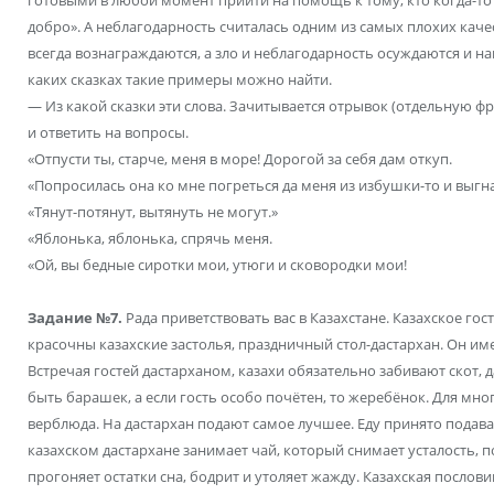
готовыми в любой момент прийти на помощь к тому, кто когда-то
добро». А неблагодарность считалась одним из самых плохих качес
всегда вознаграждаются, а зло и неблагодарность осуждаются и нак
каких сказках такие примеры можно найти.
— Из какой сказки эти слова. Зачитывается отрывок (отдельную фра
и ответить на вопросы.
«Отпусти ты, старче, меня в море! Дорогой за себя дам откуп.
«Попросилась она ко мне погреться да меня из избушки-то и выгн
«Тянут-потянут, вытянуть не могут.»
«Яблонька, яблонька, спрячь меня.
«Ой, вы бедные сиротки мои, утюги и сковородки мои!
Задание №7.
Рада приветствовать вас в Казахстане. Казахское го
красочны казахские застолья, праздничный стол-дастархан. Он и
Встречая гостей дастарханом, казахи обязательно забивают скот, д
быть барашек, а если гость особо почётен, то жеребёнок. Для мн
верблюда. На дастархан подают самое лучшее. Еду принято подава
казахском дастархане занимает чай, который снимает усталость, 
прогоняет остатки сна, бодрит и утоляет жажду. Казахская послови