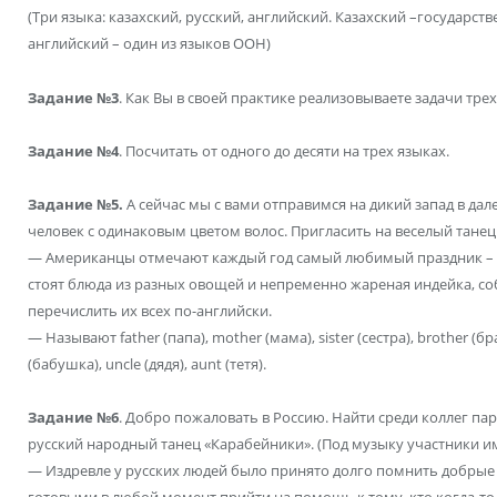
(Три языка: казахский, русский, английский. Казахский –государс
английский – один из языков ООН)
Задание №3
. Как Вы в своей практике реализовываете задачи тр
Задание №4
. Посчитать от одного до десяти на трех языках.
Задание №5.
А сейчас мы с вами отправимся на дикий запад в дал
человек с одинаковым цветом волос. Пригласить на веселый танец
— Американцы отмечают каждый год самый любимый праздник – Д
стоят блюда из разных овощей и непременно жареная индейка, со
перечислить их всех по-английски.
— Называют father (папа), mother (мама), sister (сестра), brother (б
(бабушка), uncle (дядя), aunt (тетя).
Задание №6
. Добро пожаловать в Россию. Найти среди коллег пар
русский народный танец «Карабейники». (Под музыку участники 
— Издревле у русских людей было принято долго помнить добрые д