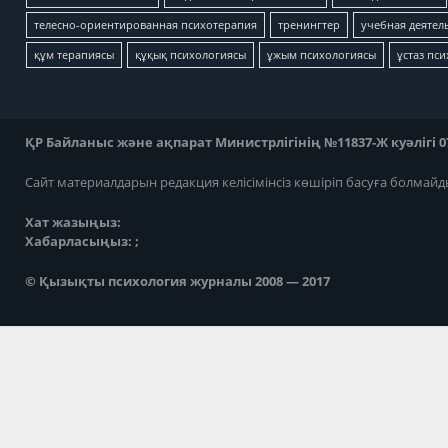
телесно-ориентированная психотерапия
тренингтер
учебная деятел
құм терапиясы
құқық психологиясы
ұжым психологиясы
ұстаз пс
ҚР Байланыс және ақпарат Министрлігінің №11837-Ж куәлігі 07
Сайт материалдарын редакция келісімінсіз көшіріп басуға болмайд
Хат жазыңыз:
Хабарласыңыз: ;
© Қызықты психология журналы 2008 — 2017