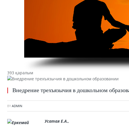
393 қаралым
Внедрение трехъязычия в дошкольном образо
BY
ADMIN
Усатая Е.А.,