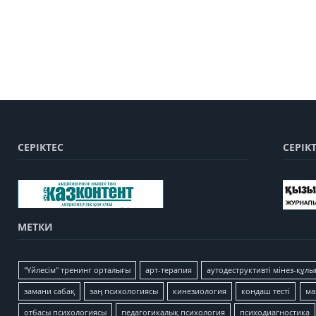
СЕРІКТЕС
СЕРІК
МЕТКИ
"Үйлесім" тренинг орталығы
арт-терапия
аутодеструктивті мінез-құлы
замани сабақ
заң психологиясы
кинезиология
кондаш тесті
ма
отбасы психологиясы
педагогикалық психология
психодиагностика