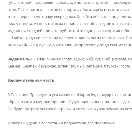
губы, второй – заставляет забыть одиночество, третий — исследуе
горе. После пятого — готов поспорить с богатырём и: выпить чаю 
знать, перевернув пиалу вверх дном. Хозяйка обязательно должна
пиалу почёта. А гость никогда не забывает поблагодарить хозяев 
мудрость, сто дней приветствуй того, кто один раз накормил тебя.
— Найти среди коллег пару человек с одинаковым цветом глаз. Пр
«Камажай». (Под музыку участники импровизируют движение танц
Задание №8.
Найди лишнее слово. Ыдыс, май, сүт, шай. (Посуда, ма
Қымыз, шелпек, бауырсақ, аспан? (Кумыс, лепешка, баурсак, гость.
Заключительная часть
В Послании Президента указывается: «Народ будет мудр в воспитан
образовании и мировоззрении… Будет одинаково хорошо владеть 
Он будет патриотом своей страны, известным и уважаемым во все
Успехов и удачи в воспитании подрастающего поколения!