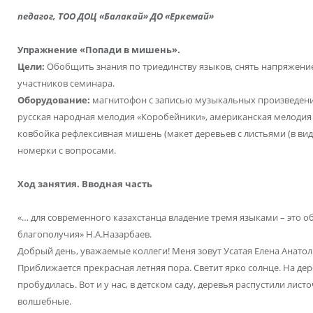
педагог,
ТОО ДОЦ «Балакай» ДО «Еркемай»
Упражнение «Попади в мишень».
Цели:
Обобщить знания по триединству языков, снять напряжение 
участников семинара.
Оборудование:
магнитофон с записью музыкальных произведени
русская народная мелодия «Коробейники», американская мелодия 
ковбойка рефлексивная мишень (макет деревьев с листьями (в ви
номерки с вопросами.
Ход занятия. Вводная часть
«… для современного казахстанца владение тремя языками – это о
благополучия» Н.А.Назарбаев.
Добрый день, уважаемые коллеги! Меня зовут Усатая Елена Анатол
Приближается прекрасная летняя пора. Светит ярко солнце. На дер
пробудилась. Вот и у нас, в детском саду, деревья распустили листо
волшебные.