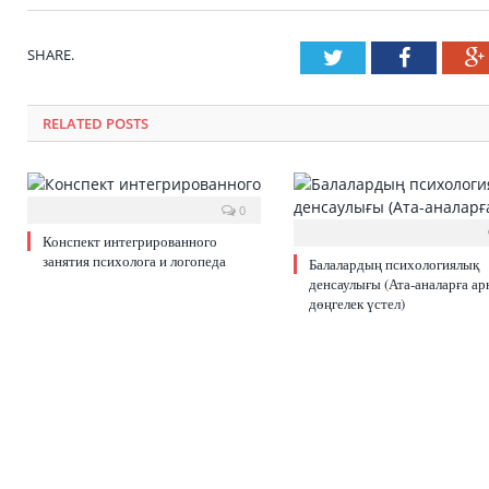
SHARE.
Twitter
Faceboo
RELATED POSTS
0
Конспект интегрированного
занятия психолога и логопеда
Балалардың психологиялық
денсаулығы (Ата-аналарға ар
дөңгелек үстел)