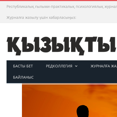
Республикалық ғылыми-практикалық психологиялық журна
Журналға жазылу үшін хабарласыңыз:
БАСТЫ БЕТ
РЕДКОЛЛЕГИЯ
ЖУРНАЛҒА ЖАЗ
БАЙЛАНЫС