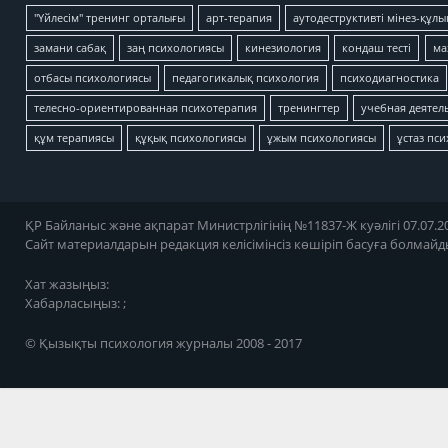
"Үйлесім" тренинг орталығы
арт-терапия
аутодеструктивті мінез-құлы
замани сабақ
заң психологиясы
кинезиология
кондаш тесті
ма
отбасы психологиясы
педагогикалық психология
психодиагностика
телесно-ориентированная психотерапия
тренингтер
учебная деятел
құм терапиясы
құқық психологиясы
ұжым психологиясы
ұстаз пс
ҚР Байланыс және ақпарат Министрлігінің №11837-Ж куәлігі 07.07.20
Сайт материалдарын редакция келісімінсіз көшіріп басуға болмайд
Хат жазыңыз:
Хабарласыңыз: ;
© Қызықты психология журналы 2008 - 2017