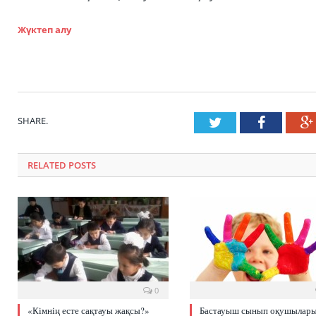
Жүктеп алу
SHARE.
Twitter
Faceboo
RELATED POSTS
0
«Кімнің есте сақтауы жақсы?»
Бастауыш сынып оқушылар