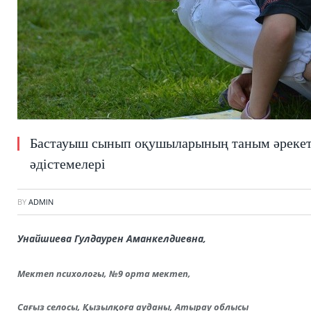
Бастауыш сынып оқушыларының таным әрекетт
әдістемелері
BY
ADMIN
Унайшиева Гулдаурен Аманкелдиевна,
Мектеп психологы, №9 орта мектеп,
Сағыз селосы, Қызылқоға ауданы, Атырау облысы