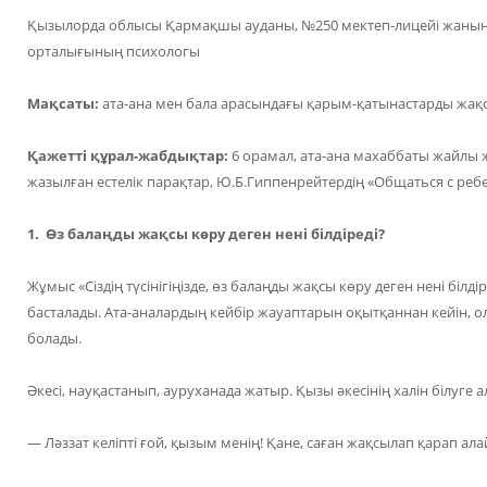
Қызылорда облысы Қармақшы ауданы, №250 мектеп-лицейі жаны
орталығының психологы
Мақсаты:
ата-ана мен бала арасындағы қарым-қатынастарды жақс
Қажетті құрал-жабдықтар:
6 орамал, ата-ана махаббаты жайлы 
жазылған естелік парақтар, Ю.Б.Гиппенрейтердің «Общаться с ребе
1. Өз балаңды жақсы көру деген нені білдіреді?
Жұмыс «Сіздің түсінігіңізде, өз балаңды жақсы көру деген нені білдір
басталады. Ата-аналардың кейбір жауаптарын оқытқаннан кейін, 
болады.
Әкесі, науқастанып, ауруханада жатыр. Қызы әкесінің халін білуге а
— Ләззат келіпті ғой, қызым менің! Қане, саған жақсылап қарап 