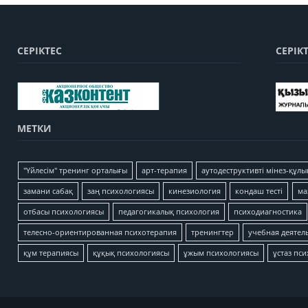
СЕРІКТЕС
СЕРІК
МЕТКИ
"Үйлесім" тренинг орталығы
арт-терапия
аутодеструктивті мінез-құлы
замани сабақ
заң психологиясы
кинезиология
кондаш тесті
ма
отбасы психологиясы
педагогикалық психология
психодиагностика
телесно-ориентированная психотерапия
тренингтер
учебная деятел
құм терапиясы
құқық психологиясы
ұжым психологиясы
ұстаз пс