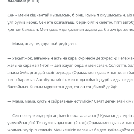
Жылама!
(6-топ)
Сен – менің кішкентай қызымсың, бірінші сынып оқушысысың. Біз е
үлгіруіміз керек. Сен өте қозғалғыш, бәрін білгің келетін, тіпті ав
қоятын баласың. Мен қызымды қолынан алдым да, біз жүгіре жөнел
— Мама, анау не, қарашы!- дедің сен.
— Уақыт жоқ, аяғыңның астына қара, сүрінесің де жүресің! Неге жа
жағыңа қарама! (1-топ) – деп жауап бердім мен саған. Сол сәтте, ба
анасы бұйырғандай көзін жұмады (Орамалмен қызымның көзін бай
кетіп барамыз. Автобусқа мініп, мен онда өзімнің құрбымды кездест
бастаймыз. Қызым мұқият тыңдап, сонан соң былай дейді:
— Мама, мама, құстың сайрағанын естимісің? Сағат деген ағай кім?
— Сен неге үлкендердің әңгімесіне жағаласасың? Құлағыңды түріп 
ұялмайсың ба? Тез құлағыңды жап! (2-топ) (Орамалмен қызымның қ
жолмен жүгіріп келеміз. Мен кешігіп қаламыз ба деп қайта-қайта с