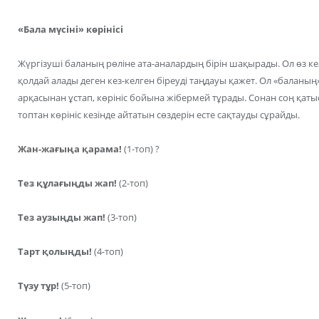
«Бала мүсіні» көрінісі
Жүргізуші баланың рөліне ата-аналардың бірін шақырады. Ол өз к
қолдай алады деген кез-келген біреуді таңдауы қажет. Ол «балан
арқасынан ұстап, көрініс бойына жібермей тұрады. Сонан соң қатыс
топтан көрініс кезінде айтатын сөздерін есте сақтауды сұрайды.
Жан-жағыңа қарама!
(1-топ) ?
Тез құлағыңды жап!
(2-топ)
Тез аузыңды жап!
(3-топ)
Тарт қолыңды!
(4-топ)
Түзу тұр!
(5-топ)