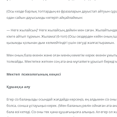
(Осы кезде барлық топтардың өз фразаларын дауыстап айтуын с
одан сайын дауысымды көтеріп айқайлаймын:
— Неге жылайсың? Неге жылайсың деймін мен саған. Жылайтындай
кімге айтып тұрмын. Жылама! (6-топ) (Осы сөздерден кейін оның іш
қызымды қолынан дым келмейтіндігі үшін сөгуді жалғастырамын.
Мен оның бала екенін және оған менің көмегім керек екенін ұмытып,
толмайды. Мектепке жеткен соң ата-ана мұғалімге ұрысып береді 
Мектеп психологының кеңесі
Құшаққа алу
Егер сіз балаңызды осындай жағдайда көрсеңіз, ең алдымен сіз он
болса, сонша ұстауыңыз керек. (Мен баланың рөлін ойнаған ата-ан
бала өзі кетеді. Сіз оны тек қана құшағыңызға алыңыз. Ал егер ол