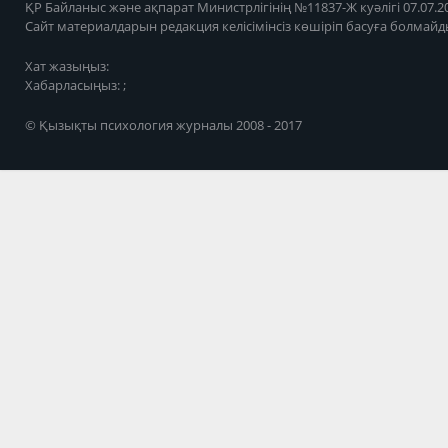
ҚР Байланыс және ақпарат Министрлігінің №11837-Ж куәлігі 07.07.20
Сайт материалдарын редакция келісімінсіз көшіріп басуға болмайд
Хат жазыңыз:
Хабарласыңыз: ;
© Қызықты психология журналы 2008 - 2017