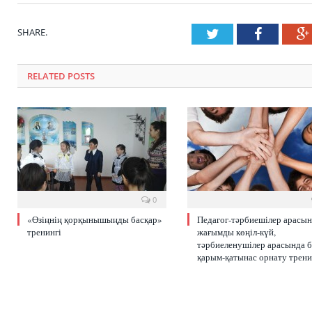
SHARE.
Twitter
Faceboo
RELATED POSTS
0
«Өзіңнің қорқынышыңды басқар»
Педагог-тәрбиешілер арасы
тренингі
жағымды көңіл-күй,
тәрбиеленушілер арасында б
қарым-қатынас орнату трени