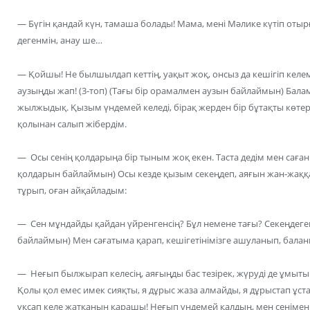
— Бүгін қандай күн, тамаша болады! Мама, мені Мәлике күтіп отыр
дегенмін, анау ше…
— Қойшы! Не былшылдап кеттің, уақыт жоқ, онсыз да кешігіп келем
аузыңды жап! (3-топ) (Тағы бір орамалмен аузын байлаймын) Бала
жылжыдық. Қызым үндемей келеді, бірақ жерден бір бұтақты көтере
қолынан салып жібердім.
— Осы сенің қолдарыңа бір тыным жоқ екен. Таста дедім мен саған
қолдарын байлаймын) Осы кезде қызым секеңдеп, аяғын жан-жаққ
тұрып, оған айқайладым:
— Сен мұндайды қайдан үйренгенсің? Бұл немене тағы? Секеңдегенің
байлаймын) Мен сағатыма қарап, кешігетінімізге ашуланып, балан
— Неғып былжырап келесің, аяғыңды бас тезірек, жүруді де ұмытып
Қолы қол емес имек сияқты, я дұрыс жаза алмайды, я дұрыстап ұст
ұқсап келе жатқанын қарашы! Неғып үндемей қалдың, мен сенімен 