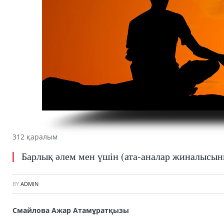
312 қаралым
Барлық әлем мен үшін (ата-аналар жиналысыны
BY
ADMIN
Cмайлова Ажар Атамұратқызы