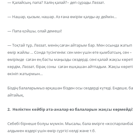
— Қалайсың, папа? Халің қалай?– деп сұрады Ләззат.
— Нашар, қызым, нашар. Аз ғана өмірім қалды-ау деймін…
— Папа қойшы, олай демеші!
— Тоқтай тұр, Ләззат, менің саған айтарым бар. Мен осында жатып
өмір жайлы … Сонда түсінгенім: сен мен үшін өте қымбатсың, сен
өмірімде саған ең басты маңызды сөздерді, сені қалай жақсы көре
көрдім, Ләззат, бірақ соны саған ешқашан айтпадым. Жақсы көреті
өкініп жатырмын…
Біздің балаларымыз әрқашан бізден осы сөздерді күтеді. Ендеше, 
айтайық.
2. Неліктен кейбір ата-аналар өз балаларын жақсы көрмейді
Себебі бірнеше болуы мүмкін. Мысалы, бала өмірге «жоспарланбай»
алдымен өздері үшін өмір сүргісі келді және т.б.