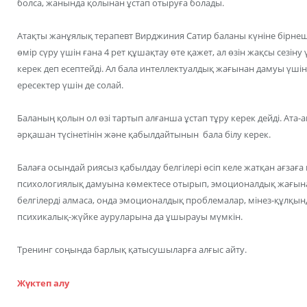
болса, жанында қолынан ұстап отыруға болады.
Атақты жанұялық терапевт Вирджиния Сатир баланы күніне бірнеш
өмір сүру үшін ғана 4 рет құшақтау өте қажет, ал өзін жақсы сезіну
керек деп есептейді. Ал бала интеллектуалдық жағынан дамуы үшін –
ересектер үшін де солай.
Баланың қолын ол өзі тартып алғанша ұстап тұру керек дейді. Ата
әрқашан түсінетінін және қабылдайтынын бала білу керек.
Балаға осындай риясыз қабылдау белгілері өсіп келе жатқан ағзаға
психологиялық дамуына көмектесе отырып, эмоционалдық жағынан
белгілерді алмаса, онда эмоционалдық проблемалар, мінез-құлқын
психикалық-жүйке ауруларына да ұшырауы мүмкін.
Тренинг соңында барлық қатысушыларға алғыс айту.
Жүктеп алу