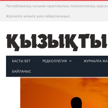
Республикалық ғылыми-практикалық психологиялық журна
Журналға жазылу үшін хабарласыңыз:
БАСТЫ БЕТ
РЕДКОЛЛЕГИЯ
ЖУРНАЛҒА ЖАЗ
БАЙЛАНЫС