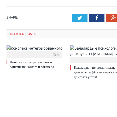
SHARE.
Twitter
Faceboo
RELATED POSTS
0
Конспект интегрированного
занятия психолога и логопеда
Балалардың психологиялық
денсаулығы (Ата-аналарға ар
дөңгелек үстел)