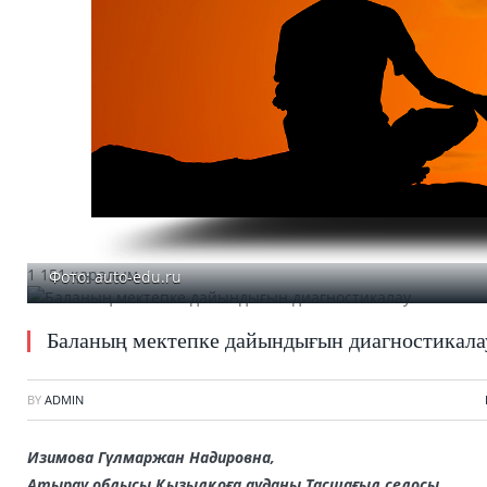
1 151 қаралым
Фото: auto-edu.ru
Баланың мектепке дайындығын диагностикала
BY
ADMIN
Изимова Гүлмаржан Надировна,
Атырау облысы Қызылқоға ауданы Тасшағыл селосы