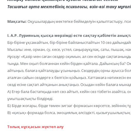
Тасшағыл орта мектебінің психологы, өзін-өзі тану мұғалі
Мақсаты:
Оқушылардың мектепке бейімделуін қалыптастыру, пси
І. А.Р. Лурияның қысқа мерзімді есте сақтау қабілетін анықт
Бір-біріне ұқсамайтын, бір-біріне байланыспайтын 10 сөз дайында
Мысалы: ине, орман, су, кесе, үстел, саңырауқұлақ, саты, пышақ, на
Нұсқау:
«Қазір мен саған сөздер оқимын, ал сен есіңде сақтағаныңд
тыңда. Мен оқып болғаннан кейін бірден қайтала. Дайынсың ба? Оқ
айтыңыз, балаға қайталауды ұсыныңыз. Сөздердің орны ауысса бол
аталған сайын сөздерге х белгісін қойыңыз. Хаттамаға нәтижесін ен
сөзді есіне сақтап айтқанын анықтаңыз. Осыдан кейін балаға мына
А) Егер бала бастапқыда көп сөз айтып, кейін сөз тізбегін азайтса
ұмытшақтықты білдіреді.
Б) Бірде жоғары, бірде төмен зигзаг формасын көрсетсе, зейіннің 
В) «қисық» формада болса, эмоциялық әлсіздікті, қызығушылықтың
Толық нұсқасын жүктеп алу