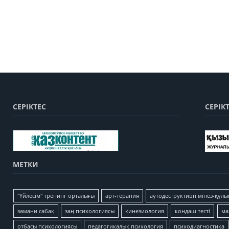
СЕРІКТЕС
СЕРІК
МЕТКИ
"Үйлесім" тренинг орталығы
арт-терапия
аутодеструктивті мінез-құлы
замани сабақ
заң психологиясы
кинезиология
кондаш тесті
ма
отбасы психологиясы
педагогикалық психология
психодиагностика