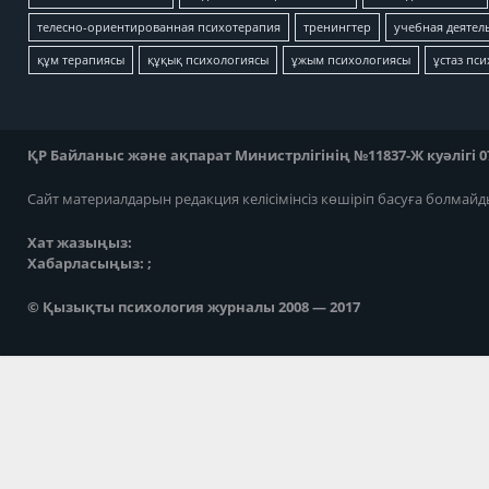
телесно-ориентированная психотерапия
тренингтер
учебная деятел
құм терапиясы
құқық психологиясы
ұжым психологиясы
ұстаз пс
ҚР Байланыс және ақпарат Министрлігінің №11837-Ж куәлігі 07
Сайт материалдарын редакция келісімінсіз көшіріп басуға болмайд
Хат жазыңыз:
Хабарласыңыз: ;
© Қызықты психология журналы 2008 — 2017