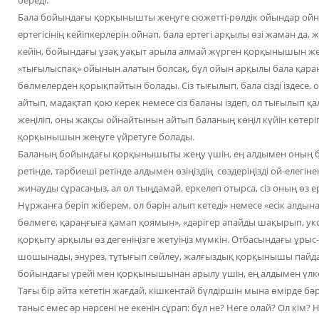
Бала бойындағы қорқынышты жеңуге сюжетті-рөлдік ойындар ойнау 
ертегісінің кейіпкерлерін ойнап, бала ертегі арқылы өзі жаман да,
кейін, бойындағы ұзақ уақыт арыла алмай жүрген қорқынышын же
«тығылыспақ» ойынын алатын болсақ, бұл ойын арқылы бала қара
бөлмелерден қорықпайтын болады. Сіз тығылып, бала сізді іздесе
айтып, мадақтап қою керек немесе сіз баланы іздеп, ол тығылып қ
жеңіліп, оны жақсы ойнайтынын айтып баланың көңіл күйін көтер
қорқынышын жеңуге үйретуге болады.
Баланың бойындағы қорқынышыты жеңу үшін, ең алдымен оның баст
ретінде, тәрбиеші ретінде алдымен өзіңіздің сөздеріңізді ой-елегі
жинауды сұрасаңыз, ал ол тыңдамай, еркелеп отырса, сіз оның ө
Нұржанға беріп жіберем, ол бәрін алып кетеді» немесе «есік алд
бөлмеге, қараңғыға қамап қоямын», «дәрігер апайды шақырып, уко
қорқыту арқылы өз дегеніңізге жетуіңіз мүмкін. Отбасындағы ұрыс-
шошынады, энурез, тұтығып сөйлеу, жалғыздық қорқынышы пайда
бойындағы үрейі мен қорқынышынан арылу үшін, ең алдымен үлкен
Тағы бір айта кететін жағдай, кішкентай бүлдіршін мына өмірде бәрін
таныс емес әр нәрсені не екенін сұрап: бұл не? Неге олай? Ол кім? Н