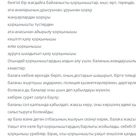
белгілі бір жағдайға байланысты қорқыныштар, мыс: өрт, тереңдік, а
ата-аналарының ұрысуынан, ұруынан қорқу
жануарлардан қорқуы
қорқынышты түстерден
ата-анасынан айырылу қорқынышы
кешігіп қалу қорқынышы
өлім қорқынышы
ауруға шалдығып қалу қорқынышы
Осындай қорқыныштардың алдын алу үшін, баланың алаңдаушылы
кеңестер:
балаға көбіне еркіндік беріп, оның достарын шақырып, бірге тиімді
баланы жыртқыш аңдармен, полиция қызметкерлерімен, дәрігерле
болмаса да, балалар оны шын деп қабылдауы мүмкін;
көбірек сурет салуға баулу;
баланы сол қалпында қабылдап, жақсы көру, оны көршінің әдемі қы
салыстыруға болмайды;
әр бала өзіне деген отбасының жылуын сезінуі керек, балаға жақсы д
Уақыт өте келе бұл қорқыныштардың барлығы жойылады, себебі бұл
қорқыныш үрейлер. Бірақ, осы қорқынышты уақыт еншісіне қалд