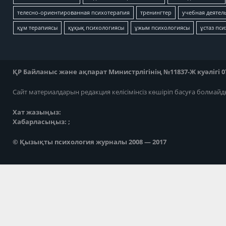
телесно-ориентированная психотерапия
тренингтер
учебная деятел
құм терапиясы
құқық психологиясы
ұжым психологиясы
ұстаз пс
ҚР Байланыс және ақпарат Министрлігінің №11837-Ж куәлігі 07
Сайт материалдарын редакция келісімінсіз көшіріп басуға болмайд
Хат жазыңыз:
Хабарласыңыз: ;
© Қызықты психология журналы 2008 — 2017