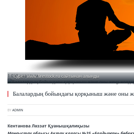
1 038 қаралым
Сурет www.firestock.ru сайтынан алынды
Балалардың бойындағы қорқыныш және оны ж
BY
ADMIN
Кентанова Ләззат Қуанышқалиқызы
Маңғыстау облысы Ақтау қаласы
№35 «Балдырған» бөбек