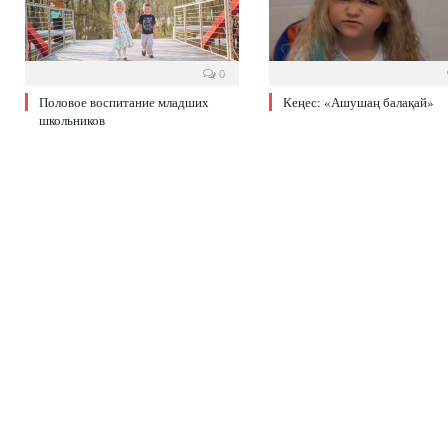
0
Половое воспитание младших
Кеңес: «Ашушаң балақай»
школьников