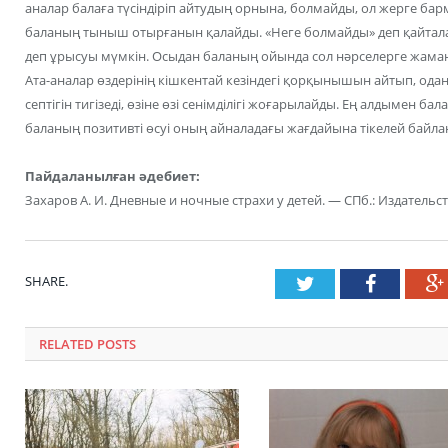
аналар балаға түсіндіріп айтудың орнына, болмайды, ол жерге бар
баланың тыныш отырғанын қалайды. «Неге болмайды» деп қайтала
деп ұрысуы мүмкін. Осыдан баланың ойында сол нәрселерге жама
Ата-аналар өздерінің кішкентай кезіндегі қорқынышын айтып, одан
септігін тигізеді, өзіне өзі сенімділігі жоғарылайды. Ең алдымен ба
баланың позитивті өсуі оның айналадағы жағдайына тікелей байла
Пайдаланылған әдебиет:
Захаров А. И. Дневные и ночные страхи у детей. — СПб.: Издательст
SHARE.
Twitter
Faceboo
RELATED POSTS