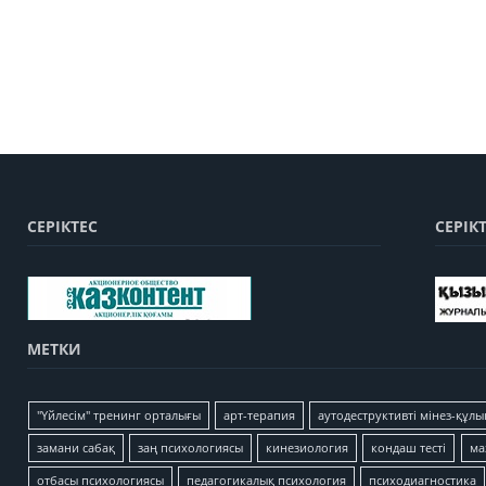
СЕРІКТЕС
СЕРІК
МЕТКИ
"Үйлесім" тренинг орталығы
арт-терапия
аутодеструктивті мінез-құлы
замани сабақ
заң психологиясы
кинезиология
кондаш тесті
ма
отбасы психологиясы
педагогикалық психология
психодиагностика