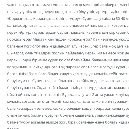
уақыт сақталып қалмауы үшін ата-аналар мен тәрбиешілер өз үлес
шығару үшін, оның неден қорқатынын білу үшін әр түрлі әдістерді
«Қорқынышымызды қағаз бетіне түсіру». Сурет салу сабағы 30-40 
қатынас орнатып алып, алдын ала онымен ойнап, көңілін көтеріп,
керек. Әртүрлі сұрақтардан бастап, мысалы қараңғыдан қорқасың 
қорқасың ба? Мыстан Кемпірден қорқасың ба? Қан көргенде, укол
баланың психологиясын дайындап алу керек. Егер бала жоқ деп ж
шығарса, оған тиімдірек жолын пайдалану керек. Ия немесе жоқ д
керек. Бірден бірнеше сұрақ қоюға болмайды, баланың көңілін алда
қорқынышын айтқанда, оған ақ параққа сол нәрсені салуды сұраң
бергеніңіз абзал. Бала бірден салуға келіспеуі де мүмкін, кейін ж
беруі мүмкін. Суретін салып болғаннан кейін, онда не салынғанын с
беруін сұраңыз. Содан кейін баланы міндетті түрде мақтап, мадақ
ойын ойнап, көңілін көтеріңіз. Бұл жаттығуға 1-2 апта уақыт кету
мүмкін, сондықтан оған «сенің сол қорқынышты женгенің туралы» су
бала қасқырдан өзі емес, қасқыр баладан қашып бара жатқаны тур
ойын ойнап, баланың сергек болуын қадағалап, ұрыс-жанжалдан 
бетіне түсіру арқылы өмірде жоқ, бірақ баланың өзіне болатындай
береді.