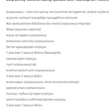
Қорқыныш – өзін-өзі сақтау инстинктіне негізделген, жүйке жүйесін
жүретін, қатерлі жағдайда туындайтын эмоция.
Жас ерекшелігіне байланысты негізгі қорқыныш түрлері:
Жаңа туылған нәресте:
жаңа ортадағы қорқыныш
анасынан алыстау қорқынышы
бөтен адамдардан қорқуы
1 жастан 3 жасқа дейінгі балаларда:
қараңғыдан қорқуы
түнгі қорқыныштар
жалғыз қалып қою қорқынышы
3 жастан 5 жасқа дейін:
жалғыздық қорқынышы, яғни ешкімнің елемеуі
қараңғылық қорқынышы
тыныш, тұйық ортадан қорқуы
қиял-ғажайып кейіпкерлерінен қорқуы
5 жастан 7 жасқа дейін: