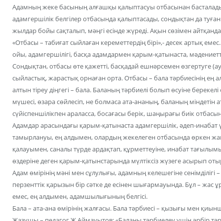
Адамның жеке басының алғашқы қалыптасуы отбасынан басталады.
адамгершілік белгілер отбасында қалыптасады, сондықтан да туған
жылдар бойы сақталып, мәңгі есінде жүреді. Ақын сөзімен айтқанда
«Отбасы – табиғат сыйлаған кереметтердің бірі»,- десек артық ем
ойы, адамгершілігі, басқа адамдармен қарым-қатынаста, мәдениетт
Сондықтан, отбасы өте қажетті, басқадай ешнәрсемен өзгертуге (
сыйластық, жарастық орнаған орта. Отбасы – бала тәрбиесінің ең
алтын тіреу діңгегі – бала. Баланың тәрбиелі болып өсуіне берекел
мүшесі, өзара сөйлесіп, не болмаса ата-ананың, баланың міндетін ат
сүйіспеншілікпен араласса, босағасы берік, шаңырағы биік отбасын
Адамдар арасындағы қарым-қатынаста адамгершілік, әдеп-инабат 
тамырлануы, ең алдымен, олардың жекелеген отбасында өркен жа
қалауымен, саналы түрде ардақтап, құрметтеуіне, инабат тағылы
өздеріне деген қарым-қатынстарында мүлтіксіз жүзеге асырып от
Адам өмірінің мәні мен сұлулығы, адамның келешегіне сенімділігі –
перзенттік қарызын бір сәтке де есінен шығармауында. Бұл – жас ұрп
емес, ең алдымен, адамшылығының белгісі.
Бала – ата-ана өмірінің жалғасы. Бала тәрбиесі – қызығы мен қиын
Жазушы – педагог Ж.Аймауытов: «Баланы тәрбиелеу үшін әрбір тәрб