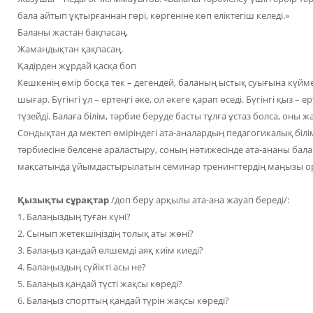
бала айтып ұқтырғаннан гөрі, көргеніне көп еліктегіш келеді.»
Баланы жастан бақпасаң,
Жамандықтан қақпасаң.
Қадірден жұрдай қасқа боп
Кешкенің өмір босқа тек – дегендей, баланың ыстық суығына күйме
шығар. Бүгінгі ұл – ертеңгі әке, ол әкеге қарап өседі. Бүгінгі қыз – 
түзейді. Балаға білім, тәрбие беруде басты тұлға ұстаз болса, оны 
Сондықтан да мектеп өміріндегі ата-аналардың педагогикалық білім
тәрбиесіне белсене араластыру, соның нәтижесінде ата-ананы ба
мақсатында ұйымдастырылатын семинар тренингтердің маңызы ор
Қызықты сұрақтар
/доп беру арқылы ата-ана жауап береді/:
1. Балаңыздың туған күні?
2. Сынып жетекшіңіздің толық аты жөні?
3. Балаңыз қандай өлшемді аяқ киім киеді?
4. Балаңыздың сүйікті асы не?
5. Балаңыз қандай түсті жақсы көреді?
6. Балаңыз спорттың қандай түрін жақсы көреді?