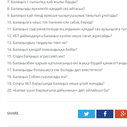
7. Балаңыз 1-сыныпқа қай жылы барды?
8. Балаңызды еркелетіп қандай сөз айтасыз?
9. Балаңыз қай пәнді ерекше қызығушылық танытып ұнатады?
10. Балаңызға орыс тілі пәнінен кім сабақ береді?
11. Балаңыз сізді ренжіткенде ең алдымен қандай сөз аузыңызға түс
12. ҰБТ дайындалуға балаңыз күніне неше сағат жұмсайды?
13. Балаңыздың таңдаулы пәні не?
14. Балаңыз қандай мамандыққа бейім?
15. Сіздің балаңыз агрессивті ме?
16. Балаңызбен қарым-қатынасыңыз екі жаққа бірдей қанағаттанд
17. Балаңызды болашақта кім болады деп елестетесіз?
18. Балаңыз Сізбен сырласады ма?
19. Соңғы ҰБТ барысында балаңыз неше ұпай жинады?
20. «Балам үшін барлығына дайынмын» деп ойлайсыз ба?
SHARE.
Twitter
Faceboo