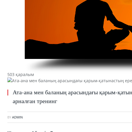
503 қаралым
Ата-ана мен баланың арасындағы қарым-қатын
арналған тренинг
BY
ADMIN