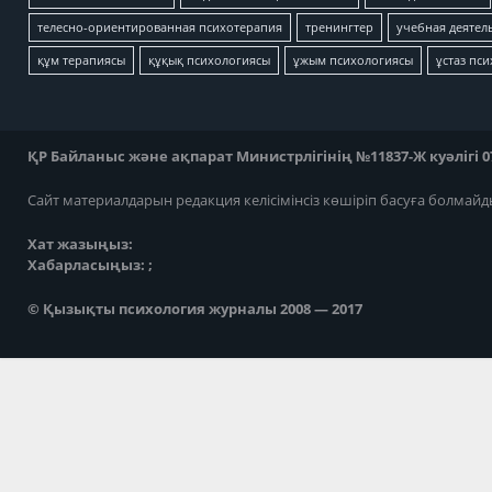
телесно-ориентированная психотерапия
тренингтер
учебная деятел
құм терапиясы
құқық психологиясы
ұжым психологиясы
ұстаз пс
ҚР Байланыс және ақпарат Министрлігінің №11837-Ж куәлігі 07
Сайт материалдарын редакция келісімінсіз көшіріп басуға болмайд
Хат жазыңыз:
Хабарласыңыз: ;
© Қызықты психология журналы 2008 — 2017