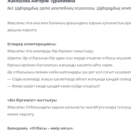
Жакешова Айгерім Тұралиевна
№3 Шұбарқұдық орта мектебінің психологы, Шұбарқұдық кент
Мақсаты:
Ата-ана мен баланың арасындағы қарым-қатынастың ере
арқылы көрсету
Есімдер аллитерациясы.
Мақсаты:
Ата-аналарды бір-бірімен таныстыру.
Шарты:
Әр отбасынан бір адам осы жерде отырған отбасы мүшелері
бірінші әрпінен басталатын жағымды қасиетін айту керек.
Әр отбасының сөзінен кейін қалғандары үш рет қол соғып қошемет
— Сіздің есіміңізді, жақсы қасиетіңізді айтып жатқанда қандай сезі
— Өзіңіз қазіргі кезде қандай көңіл-күйде отырсыз?
«Біз біргеміз!» жаттығуы
Мақсаты:
Отбасындағы қарым-қатынасты нығайтуға өзара түсінуші
көмек көрсету.
Баяндама. «Отбасы – өмір аясы».