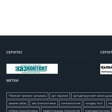
СЕРІКТЕС
СЕРІК
МЕТКИ
"Үйлесім" тренинг орталығы
арт-терапия
аутодеструктивті мінез-құлы
замани сабақ
заң психологиясы
кинезиология
кондаш тесті
ма
отбасы психологиясы
педагогикалық психология
психодиагностика