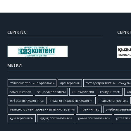
СЕРІКТЕС
СЕРІК
МЕТКИ
"Үйлесім" тренинг орталығы
арт-терапия
аутодеструктивті мінез-құлы
замани сабақ
заң психологиясы
кинезиология
кондаш тесті
кә
отбасы психологиясы
педагогикалық психология
психодиагностика
телесно-ориентированная психотерапия
тренингтер
учебная деятел
құм терапиясы
құқық психологиясы
ұжым психологиясы
ұстаз пс