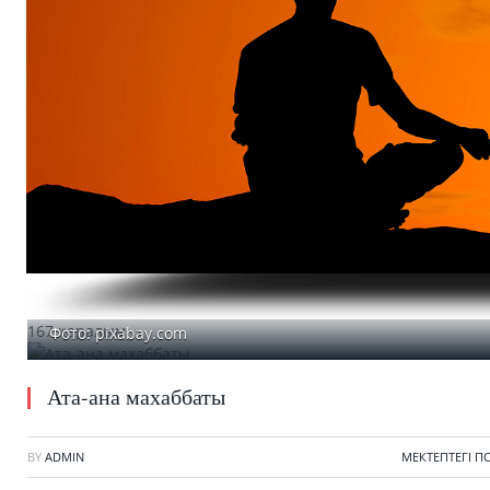
167 қаралым
Фото: pixabay.com
Ата-ана махаббаты
BY
ADMIN
МЕКТЕПТЕГІ 