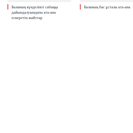
Баланың күнделікті сабаққа
Баланың бас ұстазы ата-ана
дайындалуындағы ата-ана
ескеретін жайттар