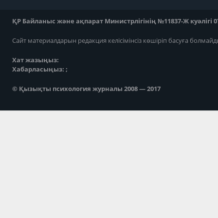
ҚР Байланыс және ақпарат Министрлігінің №11837-Ж куәлігі 07
Сайт материалдарын редакция келісімінсіз көшіріп басуға болмайд
Хат жазыңыз:
Хабарласыңыз: ;
© Қызықты психология журналы 2008 — 2017