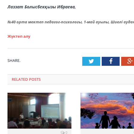
Лаззат Болысбекқызы Ибраева,
№40 орта мектеп педагог-психологы, 1-май ауылы, Шиелі ауд
Жүктеп алу
SHARE.
Twitter
Faceboo
RELATED POSTS
0