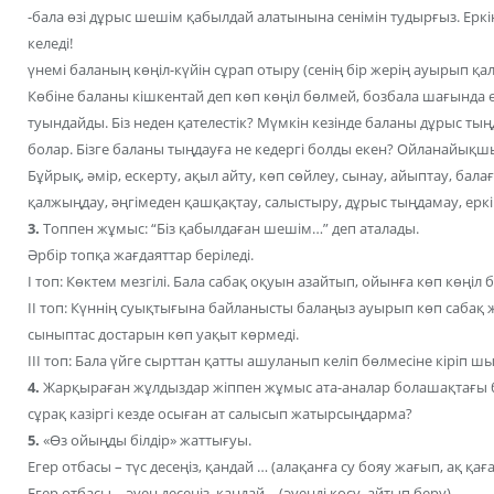
-бала өзі дұрыс шешім қабылдай алатынына сенімін тудырғыз. Еркінд
келеді!
үнемі баланың көңіл-күйін сұрап отыру (сенің бір жерің ауырып қа
Көбіне баланы кішкентай деп көп көңіл бөлмей, бозбала шағында 
туындайды. Біз неден қателестік? Мүмкін кезінде баланы дұрыс тыңд
болар. Бізге баланы тыңдауға не кедергі болды екен? Ойланайықш
Бұйрық, әмір, ескерту, ақыл айту, көп сөйлеу, сынау, айыптау, балаға
қалжыңдау, әңгімеден қашқақтау, салыстыру, дұрыс тыңдамау, еркі
3.
Топпен жұмыс: “Біз қабылдаған шешім…” деп аталады.
Әрбір топқа жағдаяттар беріледі.
І топ: Көктем мезгілі. Бала сабақ оқуын азайтып, ойынға көп көңіл 
ІІ топ: Күннің суықтығына байланысты балаңыз ауырып көп сабақ 
сыныптас достарын көп уақыт көрмеді.
ІІІ топ: Бала үйге сырттан қатты ашуланып келіп бөлмесіне кіріп шық
4.
Жарқыраған жұлдыздар жіппен жұмыс ата-аналар болашақтағы 
сұрақ казіргі кезде осыған ат салысып жатырсыңдарма?
5.
«Өз ойыңды білдір» жаттығуы.
Егер отбасы – түс десеңіз, қандай … (алақанға су бояу жағып, ақ қағ
Егер отбасы – әуен десеңіз, қандай… (әуенді қосу, айтып беру)