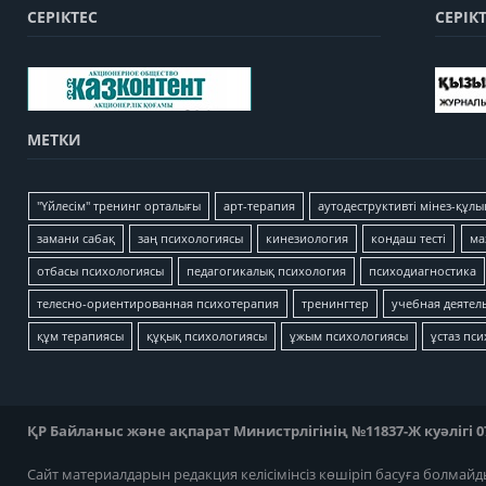
СЕРІКТЕС
СЕРІК
МЕТКИ
"Үйлесім" тренинг орталығы
арт-терапия
аутодеструктивті мінез-құлы
замани сабақ
заң психологиясы
кинезиология
кондаш тесті
ма
отбасы психологиясы
педагогикалық психология
психодиагностика
телесно-ориентированная психотерапия
тренингтер
учебная деятел
құм терапиясы
құқық психологиясы
ұжым психологиясы
ұстаз пс
ҚР Байланыс және ақпарат Министрлігінің №11837-Ж куәлігі 07
Сайт материалдарын редакция келісімінсіз көшіріп басуға болмайд