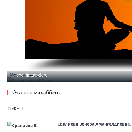
269 қаралым
Фото: firestock.ru
Ата-ана махаббаты
BY
ADMIN
Сралиева Венера Амангелдиевна,