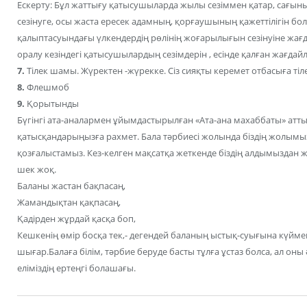
Ескерту: Бұл жаттығу қатысушыларда жылы сезіммен қатар, сағыны
сезінуге, осы жаста ересек адамның, қорғаушының қажеттілігін бола
қалыптасуындағы үлкендердің рөлінің жоғарылығын сезінуіне жағ
оралу кезіндегі қатысушылардың сезімдерін , есінде қалған жағдай
7.
Тілек шамы. Жүректен -жүрекке. Сіз сияқты керемет отбасыға тіл
8.
Флешмоб
9.
Қорытынды
Бүгінгі ата-аналармен ұйымдастырылған «Ата-ана махаббаты» атт
қатысқандарыңызға рахмет. Бала тәрбиесі жолында біздің жолымыз
қозғалыстамыз. Кез-келген мақсатқа жеткенде біздің алдымыздан
шек жоқ.
Баланы жастан бақпасаң,
Жамандықтан қақпасаң,
Қадірден жұрдай қасқа боп,
Кешкенің өмір босқа тек,- дегендей баланың ыстық-суығына күйме
шығар.Балаға білім, тәрбие беруде басты тұлға ұстаз болса, ал оны 
еліміздің ертеңгі болашағы.