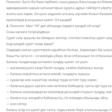
Психолог: Бүгін біз бала тәрбиесі, оның дамуы бағытында өз білім
адамдарымен қарым-қатынастарын құруға, дұрыс сөйлеуге үйрет
жолға қою керек. Ол үшін алдымен ата-ана, мұғалім болып баламе
ережелерді ұсынуымыз қажет. Ол қандай?
2.
Психолог: Мен “Үй” деп айтқанда сіздерге қандай ой келді?
Соны қағазға түсіріңіздерші.
Сурет салу арқылы өз ойларын жеткізу. (топпен плакатқа сурет салу
Енді қандай сурет салар едіңіз?
Сіздердің салған суреттеріне қарайтын болсақ . Бәрімізден бір ше
бақытты орта ол – ол өзініздің үйіңіз, яғни отбасыңыз! Ал отбасыны
Баланы тыңдағанда ынтамен тыңдау қажет, ол үшін:
— әңгімелесушіге көңіл бөліп тыңдау, көзбен байланыс жасау;
— баланы жауаптың астына алмай, тыңдауға тырысу;
— сұрақтар мен жауаптар сенімді түрде естіліп тұру керек;
— баланың дауыс ырғағы мен екпініне бейімделу, қатты әрі тура сө
— баланы мазаландырған мәселерді досындай отырып тыңдау, әңгі
— балаға осы жағдайға байланысты, Сіз өзіңіздің ойыңызды айту;
— жол сілтеу;
балаға, егер ол қажет деп тапса, сіздің көмек бере алатыныңызды (1