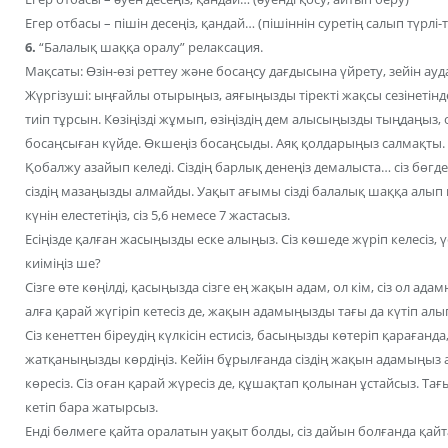
Егер отбасы – пішін десеңіз, қандай… (пішіннін суретің салып түрлі
6.
“Балалық шаққа оралу” релаксация.
Мақсаты: Өзін-өзі реттеу және босаңсу дағдысына үйрету, зейін ау
Жүргізуші: ыңғайлы отырыңыз, аяғыңызды тіректі жақсы сезінетін
тиіп тұрсын. Көзіңізді жұмып, өзіңіздің дем алысыңызды тыңдаңыз
босаңсыған күйде. Өкшеңіз босаңсыды. Аяқ қолдарыңыз салмақты.
Қобалжу азайып келеді. Сіздің барлық денеңіз демалыста… сіз бөгде
сіздің мазаңызды алмайды. Уақыт ағымы сізді балалық шаққа алып к
күнін елестетіңіз, сіз 5,6 немесе 7 жастасыз.
Есіңізде қалған жасыңызды еске алыңыз. Сіз көшеде жүріп келесіз, үсті
киіміңіз ше?
Сізге өте көңілді, қасыңызда сізге ең жақын адам, ол кім, сіз ол адамн
алға қарай жүгіріп кетесіз де, жақын адамыңызды тағы да күтіп алы
Сіз кенеттен біреудің күлкісін естисіз, басыңызды көтеріп қараған
жатқаныңызды көрдіңіз. Кейін бұрылғанда сіздің жақын адамыңыз а
көресіз. Сіз оған қарай жүресіз де, құшақтап қолынан ұстайсыз. Тағы 
кетіп бара жатырсыз.
Енді бөлмеге қайта оралатын уақыт болды, сіз дайын болғанда қайта