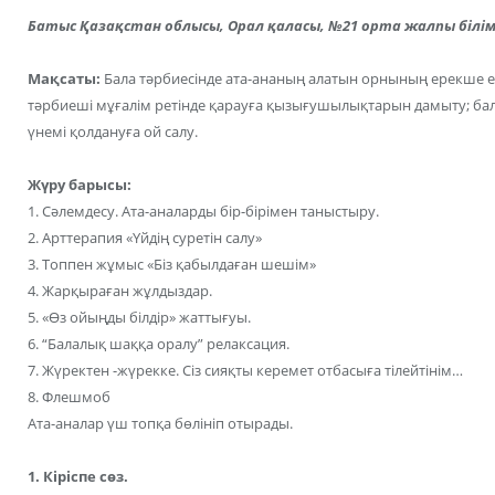
Батыс Қазақстан облысы, Орал қаласы,
№21 орта жалпы білім
Мақсаты:
Бала тәрбиесінде ата-ананың алатын орнының ерекше еке
тәрбиеші мұғалім ретінде қарауға қызығушылықтарын дамыту; бала
үнемі қолдануға ой салу.
Жүру барысы:
1. Сәлемдесу. Ата-аналарды бір-бірімен таныстыру.
2. Арттерапия «Үйдің суретін салу»
3. Топпен жұмыс «Біз қабылдаған шешім»
4. Жарқыраған жұлдыздар.
5. «Өз ойыңды білдір» жаттығуы.
6. “Балалық шаққа оралу” релаксация.
7. Жүректен -жүрекке. Сіз сияқты керемет отбасыға тілейтінім…
8. Флешмоб
Ата-аналар үш топқа бөлініп отырады.
1. Кіріспе сөз.