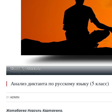
95 қаралым
Фото: firestock.ru
Анализ диктанта по русскому языку (5 класс)
BY
ADMIN
Жотабаева Нургуль Картаевна,