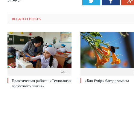
SHARE.
Twitter
Faceboo
RELATED POSTS
0
Практическая работа: «Технология
«Био Өмір» бағдарламасы
лоскутного шитья»