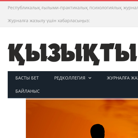
Республикалық ғылыми-практикалық психологиялық журна
Журналға жазылу үшін хабарласыңыз:
БАСТЫ БЕТ
РЕДКОЛЛЕГИЯ
ЖУРНАЛҒА ЖАЗ
БАЙЛАНЫС