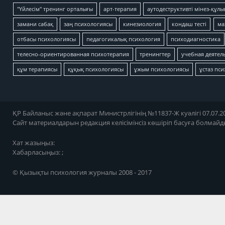
"Үйлесім" тренинг орталығы
арт-терапия
аутодеструктивті мінез-құлы
замани сабақ
заң психологиясы
кинезиология
кондаш тесті
ма
отбасы психологиясы
педагогикалық психология
психодиагностика
телесно-ориентированная психотерапия
тренингтер
учебная деятел
құм терапиясы
құқық психологиясы
ұжым психологиясы
ұстаз пс
ҚР Байланыс және ақпарат Министрлігінің №11837-Ж куәлігі 07.07.20
Сайт материалдарын редакция келісімінсіз көшіріп басуға болмайд
Хат жазыңыз:
Хабарласыңыз: ;
© Қызықты психология журналы 2008 - 2017