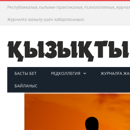
Республикалық ғылыми-практикалық психологиялық журна
Журналға жазылу үшін хабарласыңыз:
БАСТЫ БЕТ
РЕДКОЛЛЕГИЯ
ЖУРНАЛҒА ЖАЗ
БАЙЛАНЫС