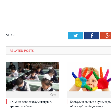
SHARE.
Twitter
Faceboo
RELATED POSTS
0
«Кімнің есте сақтауы жақсы?»
Бастауыш сынып оқушылар
тренинг- сабағы
ойлау қабілетін дамыту