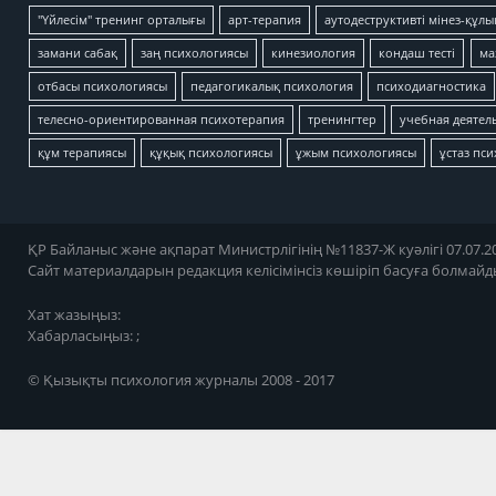
"Үйлесім" тренинг орталығы
арт-терапия
аутодеструктивті мінез-құлы
замани сабақ
заң психологиясы
кинезиология
кондаш тесті
ма
отбасы психологиясы
педагогикалық психология
психодиагностика
телесно-ориентированная психотерапия
тренингтер
учебная деятел
құм терапиясы
құқық психологиясы
ұжым психологиясы
ұстаз пс
ҚР Байланыс және ақпарат Министрлігінің №11837-Ж куәлігі 07.07.20
Сайт материалдарын редакция келісімінсіз көшіріп басуға болмайд
Хат жазыңыз:
Хабарласыңыз: ;
© Қызықты психология журналы 2008 - 2017