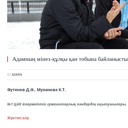
Адамның мінез-құлқы қан тобына байланысты
BY
ADMIN
Әутенов Д.Ә., Муханова К.Т.
№1 ЦӘК Әлеуметтік гуманитарлық пәндердің оқытушылары, 
Жүктеп алу