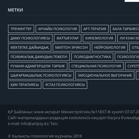
МЕТКИ
TРЕНИНГТЕР
АРНАЙЫ ПСИХОЛОГИЯ
АРТ-ТЕРАПИЯ
БАЛА ТӘРБИЕСІ
ДАМУ ПСИХОЛОГИЯСЫ
ЖАТТЫҒУЛАР
КИНЕЗИОЛОГИЯ
ЛИ КУАН 
МЕКТЕПКЕ ДАЙЫНДЫҚ
МИЛТОН ЭРИКСОН
НЕЙРОБИОЛОГИЯ
ОТБ
ПСИХИКАЛЫҚ ДАМУДЫҢ ТЕЖЕЛУІ
ПСИХОДИАГНОСТИКА
ПСИХОЛОГИЯ
РУХАНИ-АДАМГЕРШІЛІК ТӘРБИЕ
СПЕЦИАЛЬНАЯ ПСИХОЛОГИЯ
СУРЕТТ
ШЫҒАРМАШЫЛЫҚ ПСИХОЛОГИЯСЫ
ЭМОЦИОНАЛЬНОЕ ВЫГОРАНИЕ
ҚҰМ ТЕРАПИЯСЫ
ҰСТАЗ ПСИХОЛОГИЯСЫ
ҚР Байланыс және ақпарат Министрлігінің №11837-Ж куәлігі 07.07.20
Сайт материалдарын редакция келісімінсіз көшіріп басуға болмайд
e-mail:
info@artpsy.kz
; Тел.:
© Қызықты психология журналы 2016