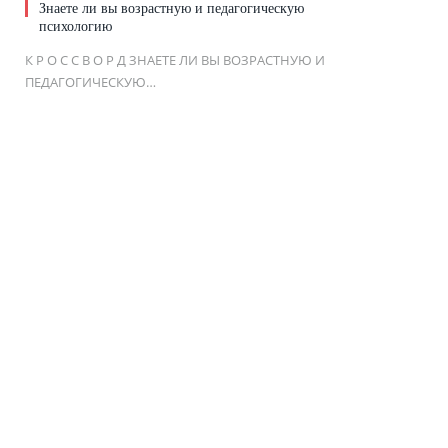
Знаете ли вы возрастную и педагогическую
психологию
К Р О С С В О Р Д ЗНАЕТЕ ЛИ ВЫ ВОЗРАСТНУЮ И
ПЕДАГОГИЧЕСКУЮ…