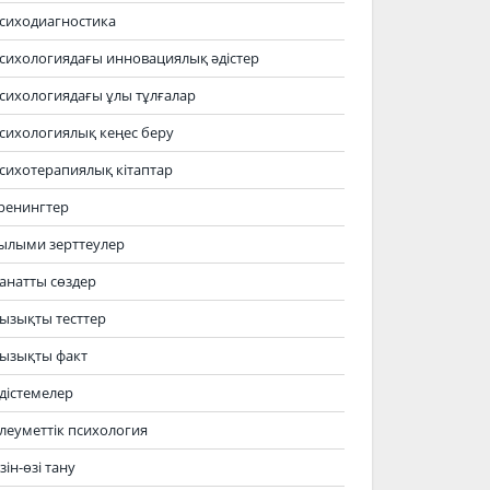
сиходиагностика
сихологиядағы инновациялық әдістер
сихологиядағы ұлы тұлғалар
сихологиялық кеңес беру
сихотерапиялық кітаптар
ренингтер
ылыми зерттеулер
анатты сөздер
ызықты тесттер
ызықты факт
дістемелер
леуметтік психология
зін-өзі тану