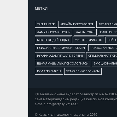
МЕТКИ
TРЕНИНГТЕР
АРНАЙЫ ПСИХОЛОГИЯ
АРТ-ТЕРАПИ
ДАМУ ПСИХОЛОГИЯСЫ
ЖАТТЫҒУЛАР
КИНЕЗИОЛ
МЕКТЕПКЕ ДАЙЫНДЫҚ
МИЛТОН ЭРИКСОН
НЕЙР
ПСИХИКАЛЫҚ ДАМУДЫҢ ТЕЖЕЛУІ
ПСИХОДИАГНОСТ
РУХАНИ-АДАМГЕРШІЛІК ТӘРБИЕ
СПЕЦИАЛЬНАЯ ПСИ
ШЫҒАРМАШЫЛЫҚ ПСИХОЛОГИЯСЫ
ЭМОЦИОНАЛЬН
ҚҰМ ТЕРАПИЯСЫ
ҰСТАЗ ПСИХОЛОГИЯСЫ
ҚР Байланыс және ақпарат Министрлігінің №11837-Ж
Сайт материалдарын редакция келісімінсіз көшірі
e-mail:
info@artpsy.kz
; Тел.:
© Қызықты психология журналы 2016