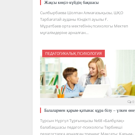
Жақсы көңіл-күйдің бақшасы
Сылбырбаева Шолпан Алмағазықызы, ШҚО
Тарбағатай ауданы Кіндікті ауылы Ғ.
Мұратбаев орта мектебінің психологы Мектеп
мұғалімдеріне арналған…
ПЕДАГОГИКАЛЫҚ ПСИХОЛОГИЯ
0
Балалармен қарым-қатынас құра білу – үлкен өне
Тұрсын Нұргүл Тұрғынқызы №68 «Балбұлақ»
балабақшасы педагог-психологы Тәрбиеші
педагогтарға арналған тренинг Мақсаты: Қарым-