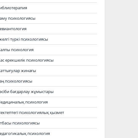
иблиотерапия
аму психологиясы
евиантология
желгі түркі психологиясы
алпы психология
ас ерекшелік психологиясы
аттығулар жинағы
аң психологиясы
әсіби бағдарлау жұмыстары
едициналық психология
ектептегі психологиялық қызмет
тбасы психологиясы
едагогикалық психология