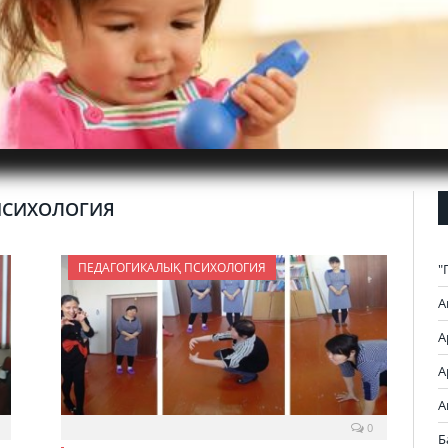
ПСИХОЛОГИЯ
ПЕДАГОГИКАЛЫҚ ПСИХОЛОГИЯ
"
А
А
А
А
0
Б