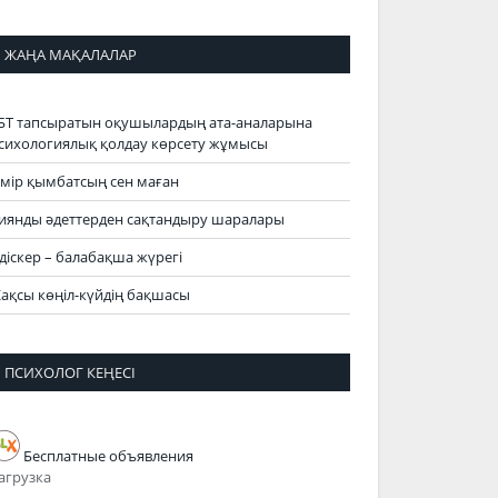
ЖАҢА МАҚАЛАЛАР
БТ тапсыратын оқушылардың ата-аналарына
сихологиялық қолдау көрсету жұмысы
мір қымбатсың сен маған
иянды әдеттерден сақтандыру шаралары
діскер – балабақша жүрегі
ақсы көңіл-күйдің бақшасы
ПСИХОЛОГ КЕҢЕСІ
Бесплатные объявления
агрузка