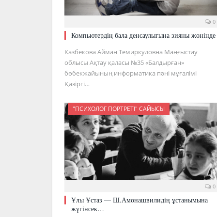
0
Компьютердің бала денсаулығына зияны жөнінде
Казбекова Айман Темиркуловна Маңғыстау
облысы Ақтау қаласы №35 «Балдырған»
бөбекжайының информатика пәні мұғалімі
Қазіргі…
"ПСИХОЛОГ ПОРТРЕТІ" САЙЫСЫ
0
Ұлы Ұстаз — Ш.Амонашвилидің ұстанымына
жүгінсек…