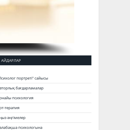
АЙДАРЛАР
Психолог портреті" сайысы
вторлық бағдарламалар
рнайы психология
рт-терапия
ңыз әңгімелер
алабақша психологына