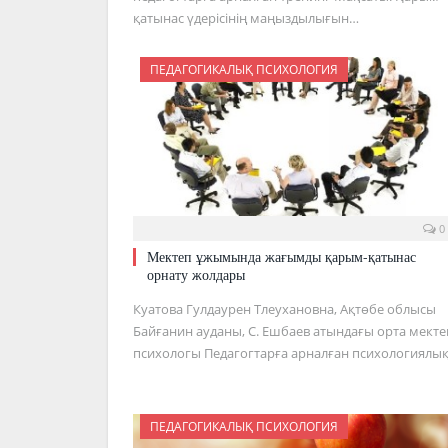
қатынас үдерісінің маңыздылығын…
ПЕДАГОГИКАЛЫҚ ПСИХОЛОГИЯ
0
Мектеп ұжымында жағымды қарым-қатынас
орнату жолдары
Куатова Гулдаурен Тлеухановна, Ақтөбе облысы
Байғанин ауданы, С. Ешбаев атындағы орта мекте
психологы Педагогтарға арналған психологиялы
ПЕДАГОГИКАЛЫҚ ПСИХОЛОГИЯ