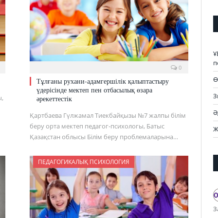
Ұ
п
0
Ө
Тұлғаны рухани-адамгершілік қалыптастыру
үдерісінде мектеп пен отбасылық өзара
З
,
әрекеттестік
Ә
Қартбаева Гүлжамал Тиекбайқызы №7 жалпы білім
беру орта мектеп педагог-психологы, Батыс
Ж
Қазақстан облысы Білім беру проблемаларына…
ПЕДАГОГИКАЛЫҚ ПСИХОЛОГИЯ
З