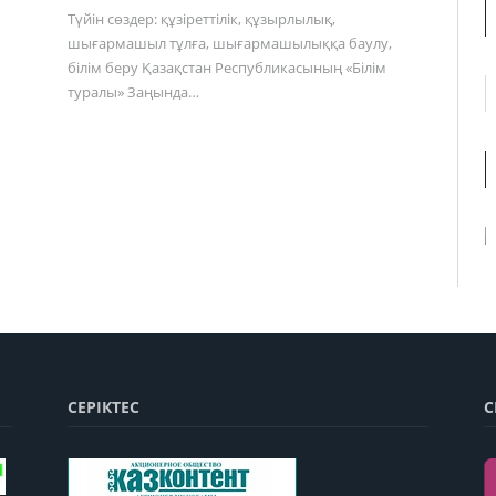
Түйін сөздер: құзіреттілік, құзырлылық,
шығармашыл тұлға, шығармашылыққа баулу,
білім беру Қазақстан Республикасының «Білім
туралы» Заңында…
СЕРІКТЕС
С