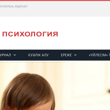
огиялық журнал
УРНАЛ
КУӘЛІК АЛУ
ЕРЕЖЕ
«ҮЙЛЕСІМ»