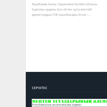
Жырбаева Асель Сериковна Ақтөбе облысы
Қарғалы ауданы Қос-Истек орта мектебі
директордың ТІЖ орынбасары Ұстаз –…
СЕРІКТЕС