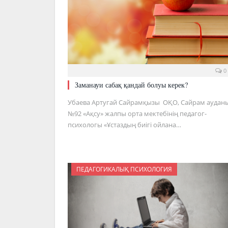
0
Заманауи сабақ қандай болуы керек?
Убаева Артугай Сайрамқызы ОҚО, Сайрам ауданы
№92 «Ақсу» жалпы орта мектебінің педагог-
психологы «Ұстаздың биігі ойлана…
ПЕДАГОГИКАЛЫҚ ПСИХОЛОГИЯ