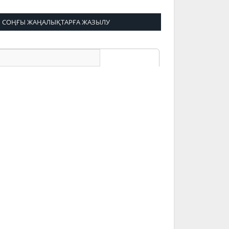
СОҢҒЫ ЖАҢАЛЫҚТАРҒА ЖАЗЫЛУ
Ваш E-mail
Ваше имя