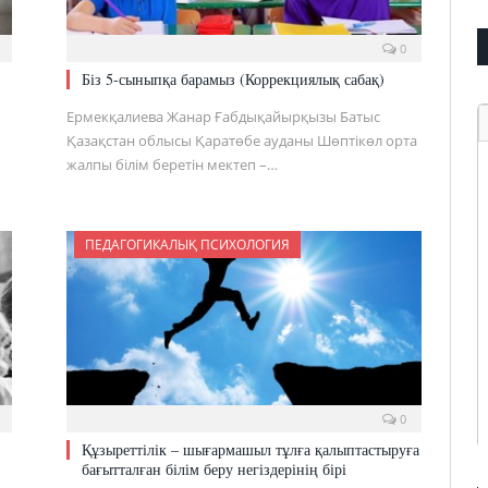
0
Біз 5-сыныпқа барамыз (Коррекциялық сабақ)
Ермекқалиева Жанар Ғабдықайырқызы Батыс
Қазақстан облысы Қаратөбе ауданы Шөптікөл орта
жалпы білім беретін мектеп –…
ПЕДАГОГИКАЛЫҚ ПСИХОЛОГИЯ
0
Құзыреттілік – шығармашыл тұлға қалыптастыруға
бағытталған білім беру негіздерінің бірі