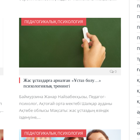
П
П
ПЕДАГОГИКАЛЫҚ ПСИХОЛОГИЯ
П
П
П
Т
Ғ
0
Жас ұстаздарға арналған «Ұстаз болу…»
Қ
психологиялық тренингі
Қ
Баймурзина Жанар Найзабекқызы, Педагог-
Қ
п
психолог, Ақтоғай орта мектебі Шалқар ауданы
қ…
Ақтөбе облысы Мақсаты: жас ұстаздың өзіндік
Ә
ізденуіне,…
Ә
Ө
ПЕДАГОГИКАЛЫҚ ПСИХОЛОГИЯ