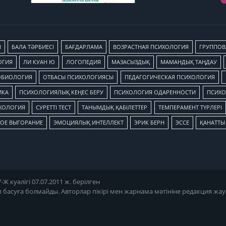
Я
БАЛА ТӘРБИЕСІ
БАҒДАРЛАМА
ВОЗРАСТНАЯ ПСИХОЛОГИЯ
ГРУППОВ
ОГИЯ
ЛИ КУАН Ю
ЛОГОПЕДИЯ
МАЗАСЫЗДЫҚ
МАМАНДЫҚ ТАҢДАУ
ОБИОЛОГИЯ
ОТБАСЫ ПСИХОЛОГИЯСЫ
ПЕДАГОГИЧЕСКАЯ ПСИХОЛОГИЯ
ИКА
ПСИХОЛОГИЯЛЫҚ КЕҢЕС БЕРУ
ПСИХОЛОГИЯ ОДАРЕННОСТИ
ПСИХО
ХОЛОГИЯ
СУРЕТТІ ТЕСТ
ТАНЫМДЫҚ ҚАБІЛЕТТЕР
ТЕМПЕРАМЕНТ ТҮРЛЕРІ
ОЕ ВЫГОРАНИЕ
ЭМОЦИЯЛЫҚ ИНТЕЛЛЕКТ
ЭРИК БЕРН
ЭССЕ
ҚАНАТТЫ
 куәлігі 07.07.2011 ж. берілген
п басуға болмайды. Авторлар пікірі мен жарнама мәтініне редакция жау