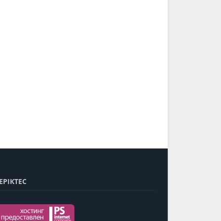
МҰРАҒАТ
САНАҚ
ЕРІКТЕС