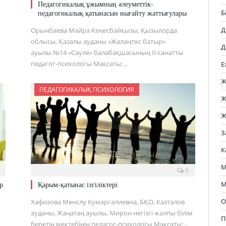
Педагогикалық ұжымның әлеуметтік-
педагогикалық қатынасын нығайту жаттығулары
Б
Д
Орынбаева Майра Кеңесбайқызы, Қызылорда
облысы, Қазалы ауданы «Жалаңтөс батыр»
Д
ауылы №14 «Сәуле» балабақшасының ІІ-санатты
педагог-психологы Мақсаты:…
Е
Ж
ПЕДАГОГИКАЛЫҚ ПСИХОЛОГИЯ
Ж
Ж
З
К
М
0
р
Қарым-қатынас ізгіліктері
М
О
Хафизова Менслу Кумаргалиевна, БҚО, Казталов
ауданы, Жаңатаң ауылы, Мирон негізгі жалпы білім
П
беретін мектебінің педагог-психологы Мақсаты:…