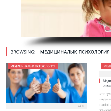
BROWSING:
МЕДИЦИНАЛЫҚ ПСИХОЛОГИЯ
МЕДИЦИНАЛЫҚ ПСИХОЛОГИЯ
МЕД
Меди
олар
Утюгул
медици
пәніні
0
жанжал