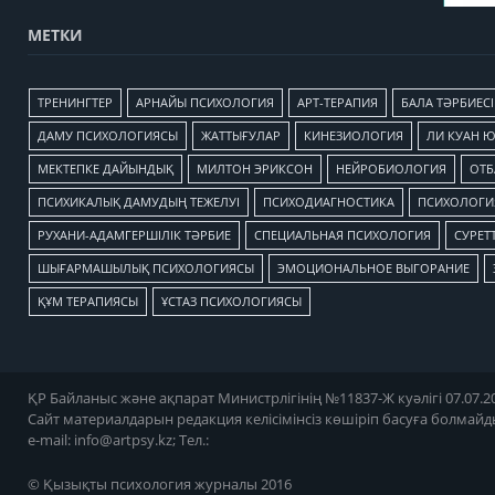
МЕТКИ
TРЕНИНГТЕР
АРНАЙЫ ПСИХОЛОГИЯ
АРТ-ТЕРАПИЯ
БАЛА ТӘРБИЕСІ
ДАМУ ПСИХОЛОГИЯСЫ
ЖАТТЫҒУЛАР
КИНЕЗИОЛОГИЯ
ЛИ КУАН 
МЕКТЕПКЕ ДАЙЫНДЫҚ
МИЛТОН ЭРИКСОН
НЕЙРОБИОЛОГИЯ
ОТБ
ПСИХИКАЛЫҚ ДАМУДЫҢ ТЕЖЕЛУІ
ПСИХОДИАГНОСТИКА
ПСИХОЛОГИЯ
РУХАНИ-АДАМГЕРШІЛІК ТӘРБИЕ
СПЕЦИАЛЬНАЯ ПСИХОЛОГИЯ
СУРЕТТ
ШЫҒАРМАШЫЛЫҚ ПСИХОЛОГИЯСЫ
ЭМОЦИОНАЛЬНОЕ ВЫГОРАНИЕ
ҚҰМ ТЕРАПИЯСЫ
ҰСТАЗ ПСИХОЛОГИЯСЫ
ҚР Байланыс және ақпарат Министрлігінің №11837-Ж куәлігі 07.07.20
Сайт материалдарын редакция келісімінсіз көшіріп басуға болмайд
e-mail:
info@artpsy.kz
; Тел.:
© Қызықты психология журналы 2016