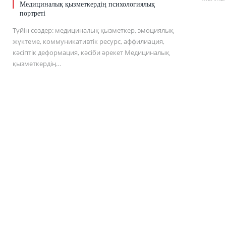
Медициналық қызметкердің психологиялық
портреті
Түйін сөздер: медициналық қызметкер, эмоциялық
жүктеме, коммуникативтік ресурс, аффилиация,
кәсіптік деформация, кәсіби әрекет Медициналық
қызметкердің…