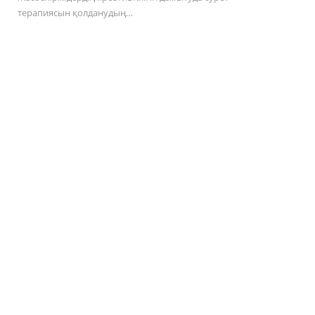
терапиясын қолданудың…