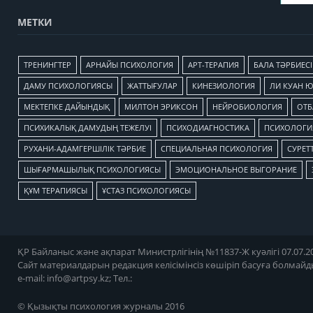
МЕТКИ
TРЕНИНГТЕР
АРНАЙЫ ПСИХОЛОГИЯ
АРТ-ТЕРАПИЯ
БАЛА ТӘРБИЕСІ
ДАМУ ПСИХОЛОГИЯСЫ
ЖАТТЫҒУЛАР
КИНЕЗИОЛОГИЯ
ЛИ КУАН 
МЕКТЕПКЕ ДАЙЫНДЫҚ
МИЛТОН ЭРИКСОН
НЕЙРОБИОЛОГИЯ
ОТБ
ПСИХИКАЛЫҚ ДАМУДЫҢ ТЕЖЕЛУІ
ПСИХОДИАГНОСТИКА
ПСИХОЛОГИЯ
РУХАНИ-АДАМГЕРШІЛІК ТӘРБИЕ
СПЕЦИАЛЬНАЯ ПСИХОЛОГИЯ
СУРЕТТ
ШЫҒАРМАШЫЛЫҚ ПСИХОЛОГИЯСЫ
ЭМОЦИОНАЛЬНОЕ ВЫГОРАНИЕ
ҚҰМ ТЕРАПИЯСЫ
ҰСТАЗ ПСИХОЛОГИЯСЫ
ҚР Байланыс және ақпарат Министрлігінің №11837-Ж куәлігі 07.07.20
Сайт материалдарын редакция келісімінсіз көшіріп басуға болмайд
e-mail:
info@artpsy.kz
; Тел.:
© Қызықты психология журналы 2016