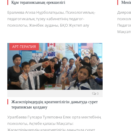
Құм терапиясының ерекшелігі
Мені
Ералиева Агиза Нұрболатқызы, Психологиялық-
Дияров
педагогикалық түзеу кабинетінің педагог-
психол
психологы, Жәнібек ауданы, БҚО Жүктеп алу
Педаго
Мақсат
АРТ-ТЕРАПИЯ
0
Жасөспірімдердің креативтілігін дамытуда сурет
терапиясын қолдану
Уралбаева Гүлсара Тулеповна Елек орта мектебінің
психологы, Ақтөбе қаласы Мақсаты:
Жасөспірімдердің креативтілігін дамытуда сурет