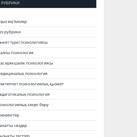
РУБРИКИ
ңыз әңгімелер
ез рубрики
желгі түркі психологиясы
алпы психология
ас ерекшелік психологиясы
едициналық психология
ектептегі психологиялық қызмет
едагогикалық психология
сихологиялық кеңес беру
ренингтер
анатты сөздер
ызықты тесттер