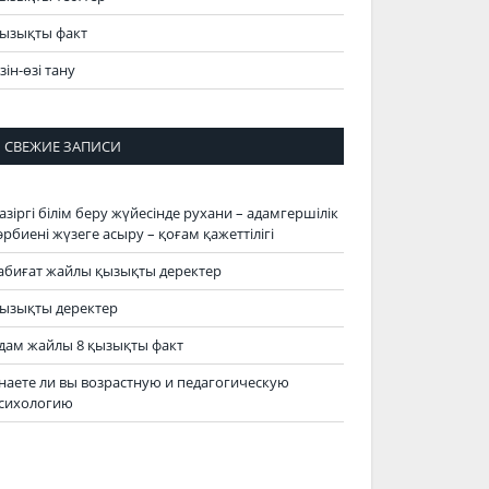
ызықты факт
зін-өзі тану
СВЕЖИЕ ЗАПИСИ
азіргі білім беру жүйесінде рухани – адамгершілік
әрбиені жүзеге асыру – қоғам қажеттілігі
абиғат жайлы қызықты деректер
ызықты деректер
дам жайлы 8 қызықты факт
наете ли вы возрастную и педагогическую
сихологию