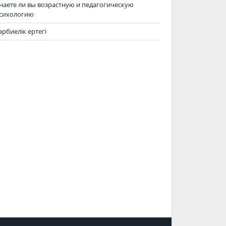
наете ли вы возрастную и педагогическую
сихологию
әрбиелік ертегі