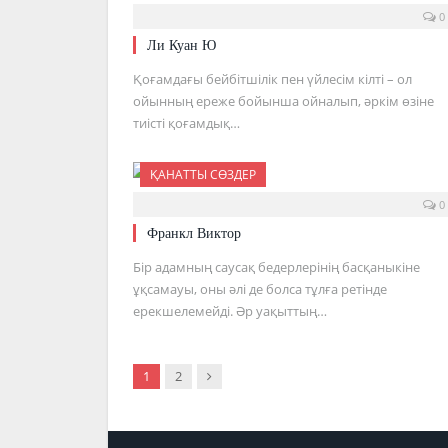
0
Ли Куан Ю
Қоғамдағы бейбітшілік пен үйлесім кілті – ол
ойынның ереже бойынша ойналып, әркім өзіне
тиісті қоғамдық…
ҚАНАТТЫ СӨЗДЕР
0
Франкл Виктор
Бір адамның саусақ бедерлерінің басқаныкіне
ұқсамауы, оны әлі де болса тұлға ретінде
ерекшелемейді. Әр уақыттың…
Next
1
2