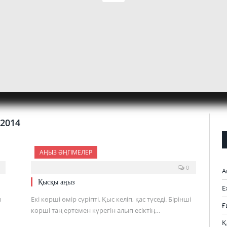
2014
АҢЫЗ ӘҢГІМЕЛЕР
0
А
Қысқы аңыз
Е
п
Екі көрші өмір сүріпті. Қыс келіп, қас түседі. Бірінші
Ғ
көрші таң ертемен күрегін алып есіктің…
Қ