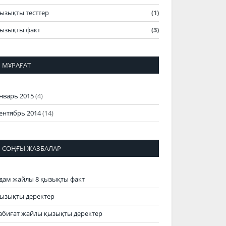
ызықты тесттер
(1)
ызықты факт
(3)
МҰРАҒАТ
нварь 2015
(4)
ентябрь 2014
(14)
СОҢҒЫ ЖАЗБАЛАР
дам жайлы 8 қызықты факт
ызықты деректер
абиғат жайлы қызықты деректер