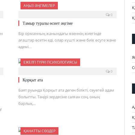
АҢЫЗ ӘҢГІМЕЛЕР
Қ
0
Қ
Тамыр туралы өсиет әңгіме
ен
Бір орманның жанындағы өзеннің жиегінде
ағаштар өсетін еді, олар күшті және биік өсуге және
әдемі…
Я
ЕЖЕЛГІ ТҮРКІ ПСИХОЛОГИЯСЫ
С
0
Қорқыт ата
Баят руында Қорқыт ата деген білікті, сәуегей адам
болыпты. Тәңірі зердесіне салған соң, оның
барлық…
А
у
Қ
Т
ҚАНАТТЫ СӨЗДЕР