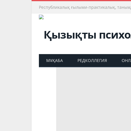
Республикалық ғылыми-практикалық, таным
МҰҚАБА
РЕДКОЛЛЕГИЯ
ОНЛ