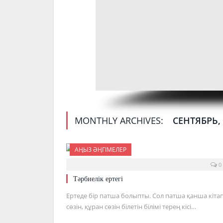
MONTHLY ARCHIVES:
СЕНТЯБРЬ, 
АҢЫЗ ӘҢГІМЕЛЕР
0
Тәрбиелік ертегі
Ертеде бір патша болыпты. Сол патша қанша кіта
сөзін, құран сөзін білетін білімі терең кісі…