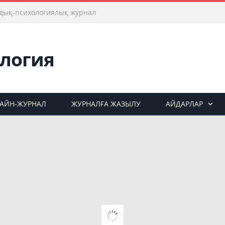
дық-психологиялық журнал
АЙН-ЖУРНАЛ
ЖУРНАЛҒА ЖАЗЫЛУ
АЙДАРЛАР