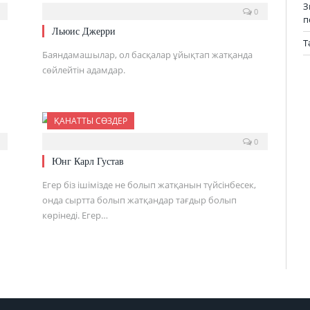
З
0
п
Льюис Джерри
Т
Баяндамашылар, ол басқалар ұйықтап жатқанда
сөйлейтін адамдар.
ҚАНАТТЫ СӨЗДЕР
0
Юнг Карл Густав
Егер біз ішімізде не болып жатқанын түйсінбесек,
онда сыртта болып жатқандар тағдыр болып
көрінеді. Егер…