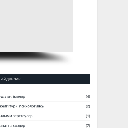
АЙДАРЛАР
ңыз әңгімелер
(4)
желгі түркі психологиясы
(2)
ылыми зерттеулер
(1)
анатты сөздер
(7)