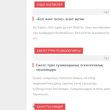
АҢЫЗ ӘҢГІМЕЛЕР
0
«Білу және түсіну» өсиет әңгіме
Үкі бәрін, тіпті одан да көп білетін. Оны ешнәрсем
таң қалдыруға болмайтын. Кез-келген жаңалықты
ол…
ЕЖЕЛГІ ТҮРКІ ПСИХОЛОГИЯСЫ
0
Ежелгі түркі ғұламаларының психологиялық
тағылымдары
Қазақ халқының психологиялық ой-пікір
мәдениетінің даму тарихы көне ғасырлар
қойнауынан басталады. Халқымыздың жалпы дам
тарихына…
ҚАНАТТЫ СӨЗДЕР